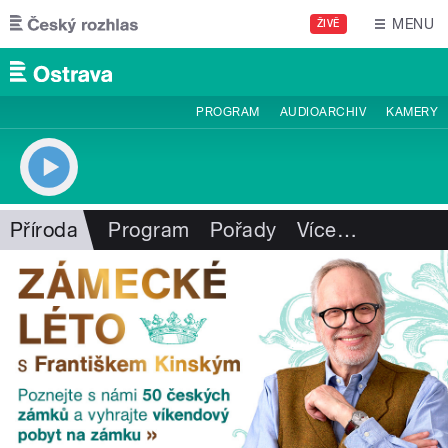
Přejít k hlavnímu obsahu
MENU
ŽIVĚ
PROGRAM
AUDIOARCHIV
KAMERY
Příroda
Program
Pořady
Více
…