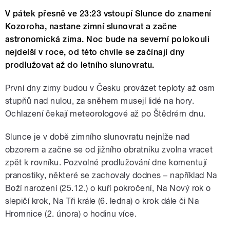
V pátek přesně ve 23:23 vstoupí Slunce do znamení
Kozoroha, nastane zimní slunovrat a začne
astronomická zima. Noc bude na severní polokouli
nejdelší v roce, od této chvíle se začínají dny
prodlužovat až do letního slunovratu.
První dny zimy budou v Česku provázet teploty až osm
stupňů nad nulou, za sněhem musejí lidé na hory.
Ochlazení čekají meteorologové až po Štědrém dnu.
Slunce je v době zimního slunovratu nejníže nad
obzorem a začne se od jižního obratníku zvolna vracet
zpět k rovníku. Pozvolné prodlužování dne komentují
pranostiky, některé se zachovaly dodnes – například Na
Boží narození (25.12.) o kuří pokročení, Na Nový rok o
slepičí krok, Na Tři krále (6. ledna) o krok dále či Na
Hromnice (2. února) o hodinu více.