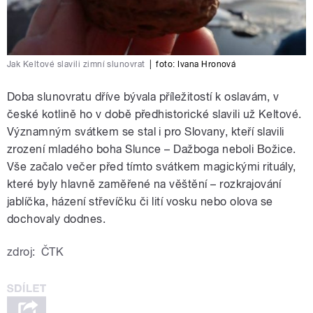
Jak Keltové slavili zimní slunovrat
|
foto:
Ivana Hronová
Doba slunovratu dříve bývala příležitostí k oslavám, v
české kotlině ho v době předhistorické slavili už Keltové.
Významným svátkem se stal i pro Slovany, kteří slavili
zrození mladého boha Slunce – Dažboga neboli Božice.
Vše začalo večer před tímto svátkem magickými rituály,
které byly hlavně zaměřené na věštění – rozkrajování
jablíčka, házení střevíčku či lití vosku nebo olova se
dochovaly dodnes.
zdroj:
ČTK