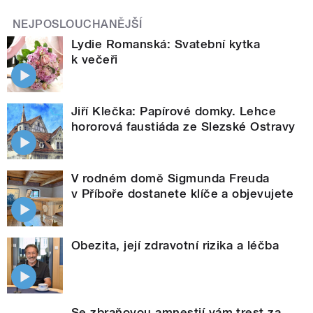
NEJPOSLOUCHANĚJŠÍ
Lydie Romanská: Svatební kytka
k večeři
Jiří Klečka: Papírové domky. Lehce
hororová faustiáda ze Slezské Ostravy
V rodném domě Sigmunda Freuda
v Příboře dostanete klíče a objevujete
Obezita, její zdravotní rizika a léčba
Se zbraňovou amnestií vám trest za