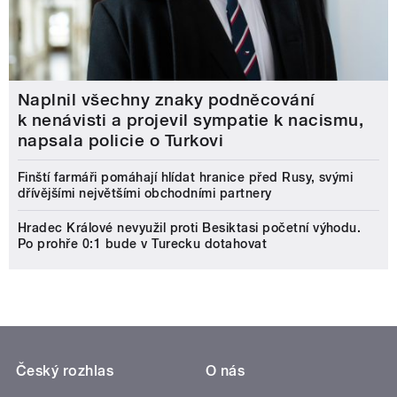
Naplnil všechny znaky podněcování
k nenávisti a projevil sympatie k nacismu,
napsala policie o Turkovi
Finští farmáři pomáhají hlídat hranice před Rusy, svými
dřívějšími největšími obchodními partnery
Hradec Králové nevyužil proti Besiktasi početní výhodu.
Po prohře 0:1 bude v Turecku dotahovat
Český rozhlas
O nás