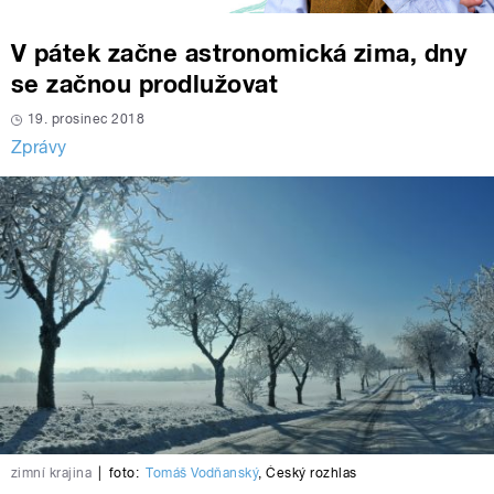
V pátek začne astronomická zima, dny
se začnou prodlužovat
19. prosinec 2018
Zprávy
zimní krajina
|
foto:
Tomáš Vodňanský
,
Český rozhlas