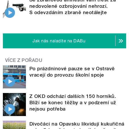
nedovolené ozbrojování nehrozí.
S odevzdáním zbraně neotálejte
Jak nás naladíte na DABu
VÍCE Z POŘADU
Po prázdninové pauze se v Ostravě
vracejí do provozu školní spoje
Z OKD odchází dalších 150 horníků.
Blíží se konec těžby a v podzemí už
nejsou potřeba
Divočáci na Opavsku likvidují kukuřičná