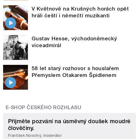
V Květnově na Krušných horách opět
hráli čeští i němečtí muzikanti
Gustav Hesse, východoněmecký
viceadmirál
58 let starý rozhovor s houslařem
Přemyslem Otakarem Špidlenem
E-SHOP ČESKÉHO ROZHLASU
Přijměte pozvání na úsměvný doušek moudré
člověčiny.
František Novotný, moderátor