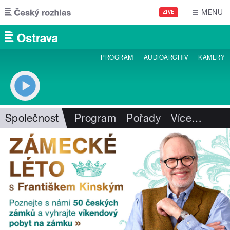
Přejít k hlavnímu obsahu
MENU
ŽIVĚ
PROGRAM
AUDIOARCHIV
KAMERY
Společnost
Program
Pořady
Více
…