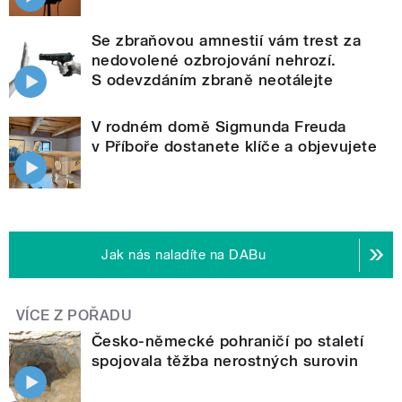
Se zbraňovou amnestií vám trest za
nedovolené ozbrojování nehrozí.
S odevzdáním zbraně neotálejte
V rodném domě Sigmunda Freuda
v Příboře dostanete klíče a objevujete
Jak nás naladíte na DABu
VÍCE Z POŘADU
Česko-německé pohraničí po staletí
spojovala těžba nerostných surovin