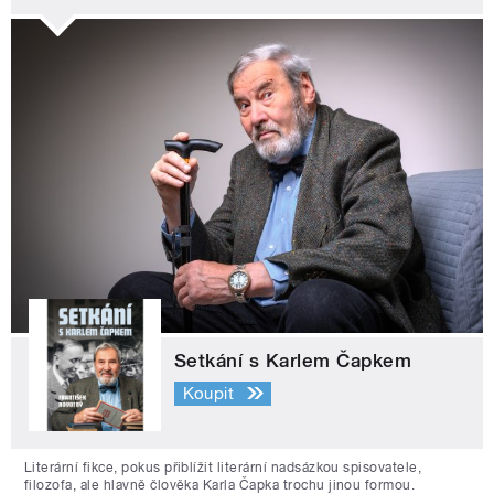
Setkání s Karlem Čapkem
Koupit
Literární fikce, pokus přiblížit literární nadsázkou spisovatele,
filozofa, ale hlavně člověka Karla Čapka trochu jinou formou.