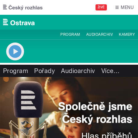
Přejít k hlavnímu obsahu
MENU
ŽIVĚ
PROGRAM
AUDIOARCHIV
KAMERY
Program
Pořady
Audioarchiv
Více
…