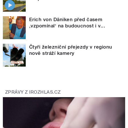
Erich von Däniken před časem
‚vzpomínal‘ na budoucnost i v...
Čtyři železniční přejezdy v regionu
nově stráží kamery
ZPRÁVY Z IROZHLAS.CZ