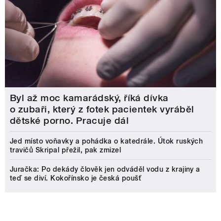
Byl až moc kamarádský, říká dívka
o zubaři, který z fotek pacientek vyráběl
dětské porno. Pracuje dál
Jed místo voňavky a pohádka o katedrále. Útok ruských
travičů Skripal přežil, pak zmizel
Juračka: Po dekády člověk jen odváděl vodu z krajiny a
teď se diví. Kokořínsko je česká poušť