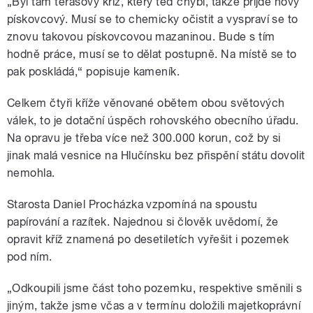
„Byl tam terasový kříž, který teď chybí, takže přijde nový
pískovcový. Musí se to chemicky očistit a vyspraví se to
znovu takovou pískovcovou mazaninou. Bude s tím
hodně práce, musí se to dělat postupně. Na místě se to
pak poskládá,“ popisuje kameník.
Celkem čtyři kříže věnované obětem obou světových
válek, to je dotační úspěch rohovského obecního úřadu.
Na opravu je třeba více než 300.000 korun, což by si
jinak malá vesnice na Hlučínsku bez přispění státu dovolit
nemohla.
Starosta Daniel Procházka vzpomíná na spoustu
papírování a razítek. Najednou si člověk uvědomí, že
opravit kříž znamená po desetiletích vyřešit i pozemek
pod ním.
„Odkoupili jsme část toho pozemku, respektive směnili s
jiným, takže jsme včas a v termínu doložili majetkoprávní