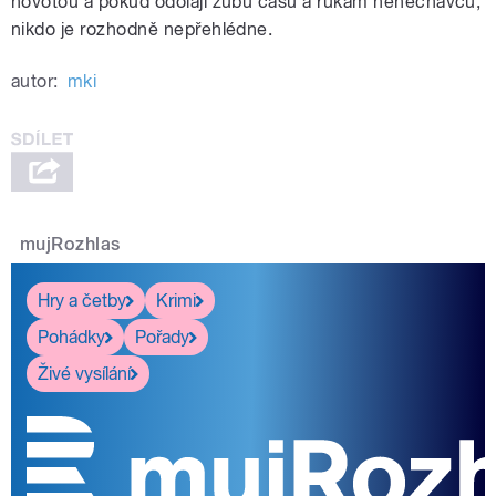
novotou a pokud odolají zubu času a rukám nenechavců,
nikdo je rozhodně nepřehlédne.
autor:
mki
mujRozhlas
Hry a četby
Krimi
Pohádky
Pořady
Živé vysílání