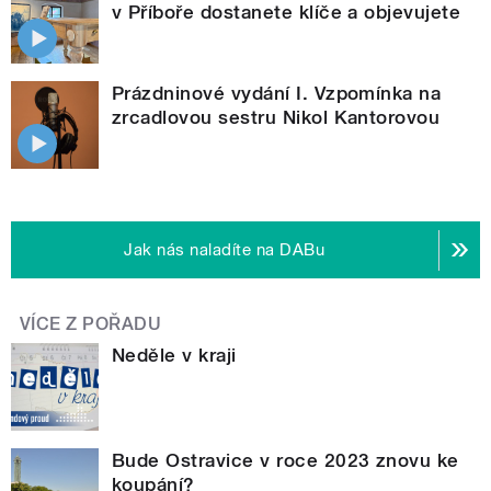
v Příboře dostanete klíče a objevujete
Prázdninové vydání I. Vzpomínka na
zrcadlovou sestru Nikol Kantorovou
Jak nás naladíte na DABu
VÍCE Z POŘADU
Neděle v kraji
Bude Ostravice v roce 2023 znovu ke
koupání?