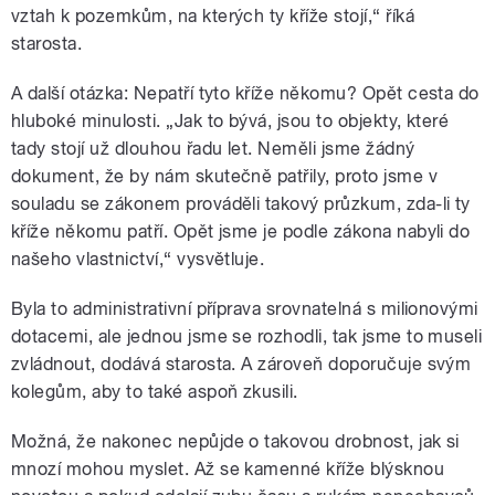
vztah k pozemkům, na kterých ty kříže stojí,“ říká
starosta.
A další otázka: Nepatří tyto kříže někomu? Opět cesta do
hluboké minulosti. „Jak to bývá, jsou to objekty, které
tady stojí už dlouhou řadu let. Neměli jsme žádný
dokument, že by nám skutečně patřily, proto jsme v
souladu se zákonem prováděli takový průzkum, zda-li ty
kříže někomu patří. Opět jsme je podle zákona nabyli do
našeho vlastnictví,“ vysvětluje.
Byla to administrativní příprava srovnatelná s milionovými
dotacemi, ale jednou jsme se rozhodli, tak jsme to museli
zvládnout, dodává starosta. A zároveň doporučuje svým
kolegům, aby to také aspoň zkusili.
Možná, že nakonec nepůjde o takovou drobnost, jak si
mnozí mohou myslet. Až se kamenné kříže blýsknou