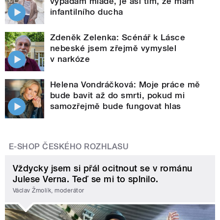
vypadám mladě, je asi tím, že mám
infantilního ducha
Zdeněk Zelenka: Scénář k Lásce
nebeské jsem zřejmě vymyslel
v narkóze
Helena Vondráčková: Moje práce mě
bude bavit až do smrti, pokud mi
samozřejmě bude fungovat hlas
E-SHOP ČESKÉHO ROZHLASU
Vždycky jsem si přál ocitnout se v románu
Julese Verna. Teď se mi to splnilo.
Václav Žmolík, moderátor