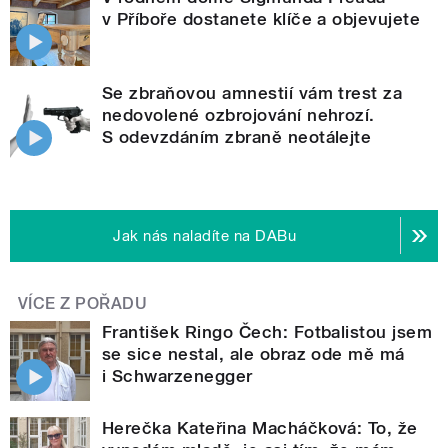
v Příboře dostanete klíče a objevujete
Se zbraňovou amnestií vám trest za
nedovolené ozbrojování nehrozí.
S odevzdáním zbraně neotálejte
Jak nás naladíte na DABu
VÍCE Z POŘADU
František Ringo Čech: Fotbalistou jsem
se sice nestal, ale obraz ode mě má
i Schwarzenegger
Herečka Kateřina Macháčková: To, že