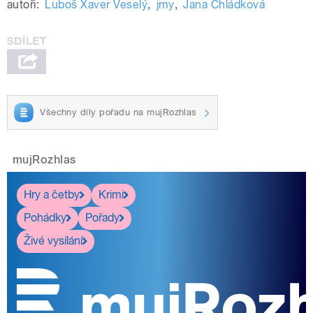
autoři:
Luboš Xaver Veselý
,
jmy
,
Jana Chládková
Všechny díly pořadu na mujRozhlas
mujRozhlas
Hry a četby
Krimi
Pohádky
Pořady
Živé vysílání