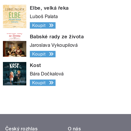
Elbe, velká řeka
Luboš Palata
Koupit
Babské rady ze života
Jaroslava Vykoupilová
Koupit
Kost
Bára Dočkalová
Koupit
Český rozhlas
O nás