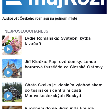
Audiosvět Českého rozhlasu na jednom místě
NEJPOSLOUCHANĚJŠÍ
Lydie Romanská: Svatební kytka
k večeři
Jiří Klečka: Papírové domky. Lehce
hororová faustiáda ze Slezské Ostravy
Chata Skalka je ideálním východiskem
do těšínské i centrální části
Moravskoslezských Beskyd
V rodném domě Sigmunda Freuda