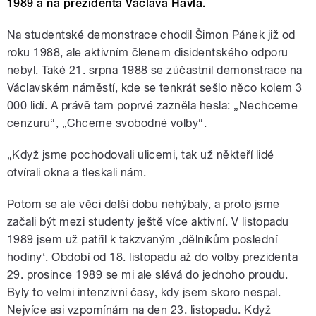
1989 a na prezidenta Václava Havla.
Na studentské demonstrace chodil Šimon Pánek již od
roku 1988, ale aktivním členem disidentského odporu
nebyl. Také 21. srpna 1988 se zúčastnil demonstrace na
Václavském náměstí, kde se tenkrát sešlo něco kolem 3
000 lidí. A právě tam poprvé zazněla hesla: „Nechceme
cenzuru“, „Chceme svobodné volby“.
„Když jsme pochodovali ulicemi, tak už někteří lidé
otvírali okna a tleskali nám.
Potom se ale věci delší dobu nehýbaly, a proto jsme
začali být mezi studenty ještě více aktivní. V listopadu
1989 jsem už patřil k takzvaným ‚dělníkům poslední
hodiny‘. Období od 18. listopadu až do volby prezidenta
29. prosince 1989 se mi ale slévá do jednoho proudu.
Byly to velmi intenzivní časy, kdy jsem skoro nespal.
Nejvíce asi vzpomínám na den 23. listopadu. Když