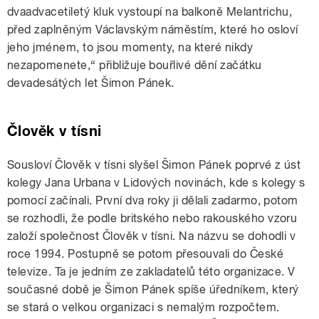
dvaadvacetiletý kluk vystoupí na balkoně Melantrichu,
před zaplněným Václavským náměstím, které ho osloví
jeho jménem, to jsou momenty, na které nikdy
nezapomenete,“ přibližuje bouřlivé dění začátku
devadesátých let Šimon Pánek.
Člověk v tísni
Sousloví Člověk v tísni slyšel Šimon Pánek poprvé z úst
kolegy Jana Urbana v Lidových novinách, kde s kolegy s
pomocí začínali. První dva roky ji dělali zadarmo, potom
se rozhodli, že podle britského nebo rakouského vzoru
založí společnost Člověk v tísni. Na názvu se dohodli v
roce 1994. Postupně se potom přesouvali do České
televize. Ta je jedním ze zakladatelů této organizace. V
současné době je Šimon Pánek spíše úředníkem, který
se stará o velkou organizaci s nemalým rozpočtem.