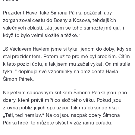
Prezident Havel také Šimona Pánka požádal, aby
zorganizoval cestu do Bosny a Kosova, tehdejších
válečných oblastí. „Já jsem se toho samozřejmě ujal, i
když to bylo velmi složité a těžké.“
„S Václavem Havlem jsme si tykali jenom do doby, kdy se
stal prezidentem. Potom už to pro mě byl problém. Cítím
k této pozici úctu, a tak jsem mu začal vykat. On mi stále
tykal,“ doplňuje své vzpomínky na prezidenta Havla
Šimon Pánek.
Největším současným kritikem Šimona Pánka jsou jeho
dcery, které právě míří do složitého věku. Pokud jsou
zrovna poblíž jejich spolužáci, tak mu dokonce říkají:
„Tati, teď nemluv.“ Na co jsou naopak dcery Šimona
Pánka hrdé, to můžete slyšet v záznamu pořadu.