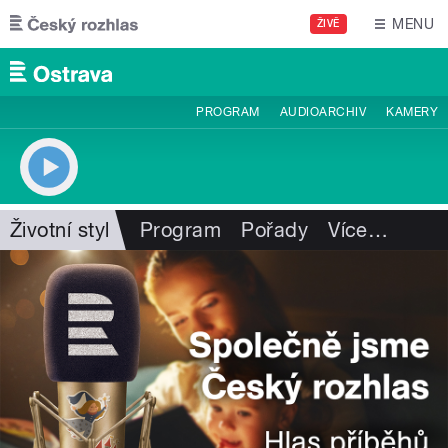
Přejít k hlavnímu obsahu
MENU
ŽIVĚ
PROGRAM
AUDIOARCHIV
KAMERY
Životní styl
Program
Pořady
Více
…