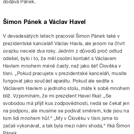
dodává Pánek.
Šimon Pánek a Václav Havel
V devadesátých letech pracoval Šimon Pánek také v
prezidentské kanceláři Václav Havla, ale jenom na čtvrt
úvazku necelé dva roky. Jedním z důvodů proč odtud
odešel, bylo i to, že měl osobní kontakt s Václavem
Havlem mnohem méně častý, než jako šéf Člověka v
tísni. „Pokud pracujete v prezidentské kanceláři, musíte
fungovat jako součást aparátu. Pokud ale sedíte s
Václavem Havlem u jednoho stolu, máte k sobě mnohem
blíž. Vzpomínám, že mi prezident Havel říkal: „Se
svobodou má přijít kus zodpovědnosti, nedá se čekat jen
na podporu, ale musíme se podívat směrem, kde jsou na
tom lidi mnohem hůř.“ „My v Člověku v tísni jsme to
začali vykonávat, a tak byla mezi námi shoda,“ říká Šimon
Pánek.