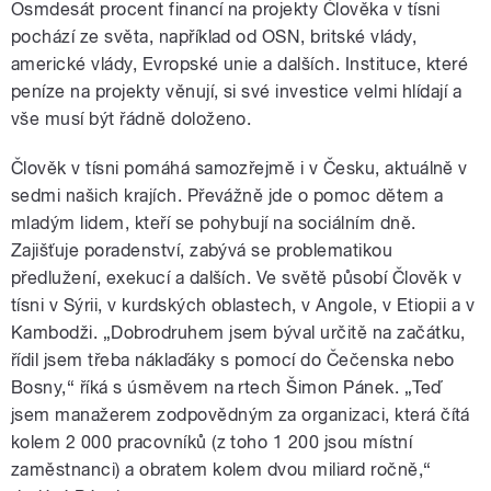
Osmdesát procent financí na projekty Člověka v tísni
pochází ze světa, například od OSN, britské vlády,
americké vlády, Evropské unie a dalších. Instituce, které
peníze na projekty věnují, si své investice velmi hlídají a
vše musí být řádně doloženo.
Člověk v tísni pomáhá samozřejmě i v Česku, aktuálně v
sedmi našich krajích. Převážně jde o pomoc dětem a
mladým lidem, kteří se pohybují na sociálním dně.
Zajišťuje poradenství, zabývá se problematikou
předlužení, exekucí a dalších. Ve světě působí Člověk v
tísni v Sýrii, v kurdských oblastech, v Angole, v Etiopii a v
Kambodži. „Dobrodruhem jsem býval určitě na začátku,
řídil jsem třeba náklaďáky s pomocí do Čečenska nebo
Bosny,“ říká s úsměvem na rtech Šimon Pánek. „Teď
jsem manažerem zodpovědným za organizaci, která čítá
kolem 2 000 pracovníků (z toho 1 200 jsou místní
zaměstnanci) a obratem kolem dvou miliard ročně,“