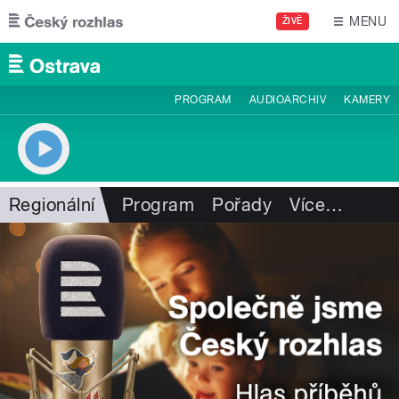
Přejít k hlavnímu obsahu
MENU
ŽIVĚ
PROGRAM
AUDIOARCHIV
KAMERY
Regionální
Program
Pořady
Více
…