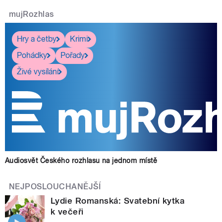
mujRozhlas
Hry a četby
Krimi
Pohádky
Pořady
Živé vysílání
Audiosvět Českého rozhlasu na jednom místě
NEJPOSLOUCHANĚJŠÍ
Lydie Romanská: Svatební kytka
k večeři