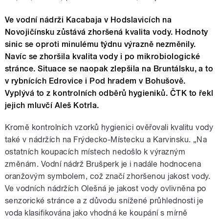
Ve vodní nádrži Kacabaja v Hodslavicích na
Novojičínsku zůstává zhoršená kvalita vody. Hodnoty
sinic se oproti minulému týdnu výrazně nezměnily.
Navíc se zhoršila kvalita vody i po mikrobiologické
stránce. Situace se naopak zlepšila na Bruntálsku, a to
v rybnících Edrovice i Pod hradem v Bohušově.
Vyplývá to z kontrolních odběrů hygieniků. ČTK to řekl
jejich mluvčí Aleš Kotrla.
Kromě kontrolních vzorků hygienici ověřovali kvalitu vody
také v nádržích na Frýdecko-Místecku a Karvinsku. „Na
ostatních koupacích místech nedošlo k výrazným
změnám. Vodní nádrž Brušperk je i nadále hodnocena
oranžovým symbolem, což značí zhoršenou jakost vody.
Ve vodních nádržích Olešná je jakost vody ovlivněna po
senzorické stránce a z důvodu snížené průhlednosti je
voda klasifikována jako vhodná ke koupání s mírně