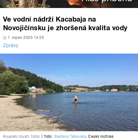
Ve vodní nádrži Kacabaja na
Novojičínsku je zhoršená kvalita vody
1. srpen 2025 14:55
Zprávy
Koupání (ilustr. foto)
|
foto:
Barbora Taševská
,
Český rozhlas