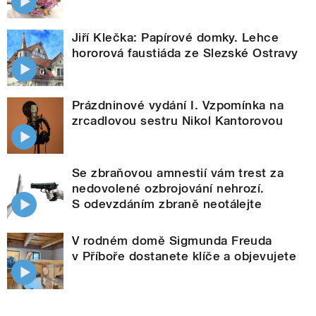
Jiří Klečka: Papírové domky. Lehce
hororová faustiáda ze Slezské Ostravy
Prázdninové vydání I. Vzpomínka na
zrcadlovou sestru Nikol Kantorovou
Se zbraňovou amnestií vám trest za
nedovolené ozbrojování nehrozí.
S odevzdáním zbraně neotálejte
V rodném domě Sigmunda Freuda
v Příboře dostanete klíče a objevujete