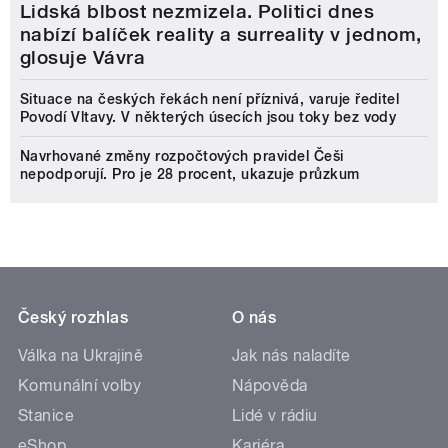
Lidská blbost nezmizela. Politici dnes
nabízí balíček reality a surreality v jednom,
glosuje Vávra
Situace na českých řekách není příznivá, varuje ředitel
Povodí Vltavy. V některých úsecích jsou toky bez vody
Navrhované změny rozpočtových pravidel Češi
nepodporují. Pro je 28 procent, ukazuje průzkum
Český rozhlas
O nás
Válka na Ukrajině
Jak nás naladíte
Komunální volby
Nápověda
Stanice
Lidé v rádiu
eShop
Kariéra