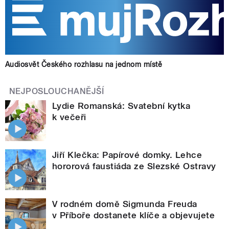
Audiosvět Českého rozhlasu na jednom místě
NEJPOSLOUCHANĚJŠÍ
Lydie Romanská: Svatební kytka
k večeři
Jiří Klečka: Papírové domky. Lehce
hororová faustiáda ze Slezské Ostravy
V rodném domě Sigmunda Freuda
v Příboře dostanete klíče a objevujete