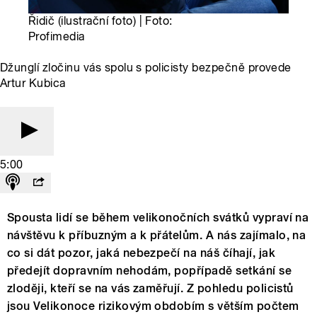
Řidič (ilustrační foto) | Foto:
Profimedia
Džunglí zločinu vás spolu s policisty bezpečně provede
Artur Kubica
5:00
Spousta lidí se během velikonočních svátků vypraví na
návštěvu k příbuzným a k přátelům. A nás zajímalo, na
co si dát pozor, jaká nebezpečí na náš číhají, jak
předejít dopravním nehodám, popřípadě setkání se
zloději, kteří se na vás zaměřují. Z pohledu policistů
jsou Velikonoce rizikovým obdobím s větším počtem