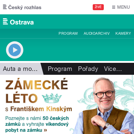
Přejít k hlavnímu obsahu
MENU
ŽIVĚ
PROGRAM
AUDIOARCHIV
KAMERY
Auta a motorismus
Program
Pořady
Více
…