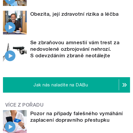
Obezita, její zdravotní rizika a léčba
Se zbraňovou amnestií vám trest za
nedovolené ozbrojování nehrozí.
S odevzdáním zbraně neotálejte
Jak nás naladíte na DABu
VÍCE Z POŘADU
Pozor na případy falešného vymáhání
zaplacení dopravního přestupku