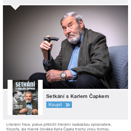
Setkání s Karlem Čapkem
Koupit
Literární fikce, pokus přiblížit literární nadsázkou spisovatele,
filozofa, ale hlavně člověka Karla Čapka trochu jinou formou.