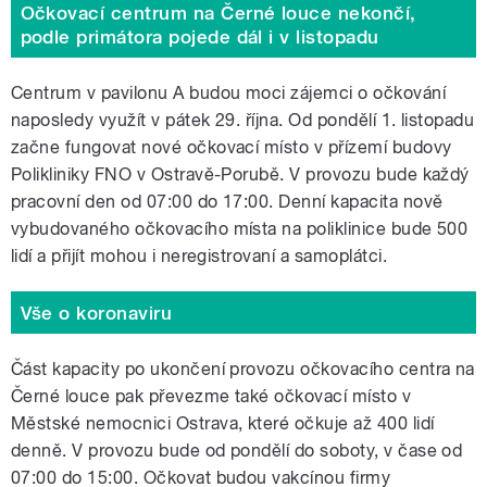
Očkovací centrum na Černé louce nekončí,
podle primátora pojede dál i v listopadu
Centrum v pavilonu A budou moci zájemci o očkování
naposledy využít v pátek 29. října. Od pondělí 1. listopadu
začne fungovat nové očkovací místo v přízemí budovy
Polikliniky FNO v Ostravě-Porubě. V provozu bude každý
pracovní den od 07:00 do 17:00. Denní kapacita nově
vybudovaného očkovacího místa na poliklinice bude 500
lidí a přijít mohou i neregistrovaní a samoplátci.
Vše o koronaviru
Část kapacity po ukončení provozu očkovacího centra na
Černé louce pak převezme také očkovací místo v
Městské nemocnici Ostrava, které očkuje až 400 lidí
denně. V provozu bude od pondělí do soboty, v čase od
07:00 do 15:00. Očkovat budou vakcínou firmy