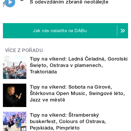
S odevzdáním zbraně neotálejte
Jak nás naladíte na DABu
VÍCE Z POŘADU
Tipy na víkend: Ladná Čeladná, Gorolski
Święto, Ostrava v plamenech,
Traktoriáda
Tipy na víkend: Sobota na Gírové,
Štěrkovna Open Music, Swingové léto,
Jazz ve městě
Tipy na víkend: Štramberský
buskerfest, Colours of Ostrava,
Pejskiáda, Pimprléto