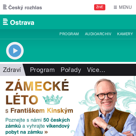
Přejít k hlavnímu obsahu
MENU
ŽIVĚ
PROGRAM
AUDIOARCHIV
KAMERY
Zdraví
Program
Pořady
Více
…