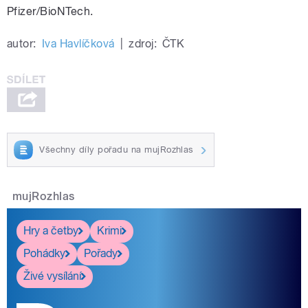
Pfizer/BioNTech.
autor:
Iva Havlíčková
|
zdroj:
ČTK
Všechny díly pořadu na mujRozhlas
mujRozhlas
Hry a četby
Krimi
Pohádky
Pořady
Živé vysílání