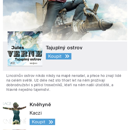
Tajuplný ostrov
Koupit
Lincolnův ostrov nikdo nikdy na mapě nenašel, a přece ho znají lidé
na celém světě. Už déle než sto třicet let na něm prožívají
dobrodružství s pěticí trosečníků, kteří na něm našli útočiště, a
hlavně nejedno tajemství.
Kněhyně
Kaczi
Koupit