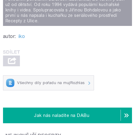
už od dětství. Od roku 1994 vydává populární kuchařské
knihy i videa. Spolupracovala s Jiřinou Bohdalovou a jako
první u nás napsala i kuchařku ze seriálového prostředí
Recepty z Ulice.
autor:
iko
Všechny díly pořadu na mujRozhlas
Jak nás naladíte na DABu