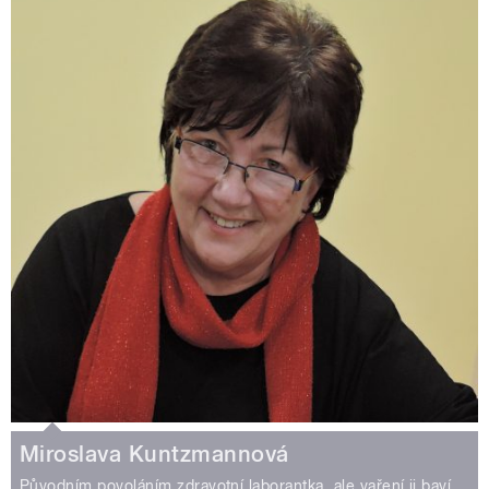
Miroslava Kuntzmannová
Původním povoláním zdravotní laborantka, ale vaření ji baví