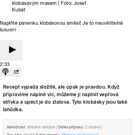
klobásovým masem | Foto: Josef
Kubát
Naplňte panenku klobásovou směsí! Je to neuvěřitelně
luxusní
2:33
Recept vypadá složitě, ale opak je pravdou. Když
připravíme náplně víc, můžeme jí naplnit vepřová
střívka a upéct je do zlatova. Tyto klobásky jsou také
lahůdka.
Náročnost
středně obtížné
|
Délka přípravy
2 hodiny
|