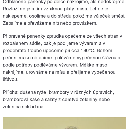
Odblaněné panenky po délce nakrojíme, ale nedokrojíme.
Rozložíme je a tím vzniknou pláty masa. Lehce je
naklepeme, osolíme a do středu položíme váleček směsi.
Zabalíme a převážeme nití nebo provázkem.
Připravené panenky zprudka opečeme ze všech stran v
rozpáleném sádle, pak je podlijeme vývarem a v
předehřáté troubě upečeme při cca 180°C. Během
pečení maso obracíme, poléváme vypečenou šťávou a
podle potřeby podléváme vývarem. Měkké maso
nakrájíme, urovnáme na mísu a přelijeme vypečenou
šťávou.
Příloha: dušená rýže, brambory v různých úpravách,
bramborová kaše a saláty z čerstvé zeleniny nebo
zelenina nakládaná.