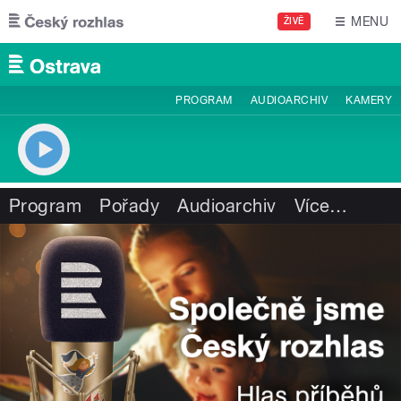
Přejít k hlavnímu obsahu
MENU
ŽIVĚ
PROGRAM
AUDIOARCHIV
KAMERY
Program
Pořady
Audioarchiv
Více
…