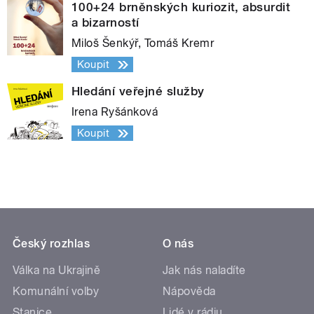
100+24 brněnských kuriozit, absurdit
a bizarností
Miloš Šenkýř, Tomáš Kremr
Koupit
Hledání veřejné služby
Irena Ryšánková
Koupit
Český rozhlas
O nás
Válka na Ukrajině
Jak nás naladíte
Komunální volby
Nápověda
Stanice
Lidé v rádiu