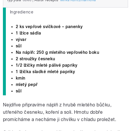
Typ jídla
oběd
|
Autor receptu
Mirka Kuntzmannová
Ingredience
2 ks vepřové svíčkové – panenky
1 lžíce sádla
vývar
sůl
Na náplň: 250 g mletého vepřového boku
2 stroužky česneku
1/2 lžičky mleté pálivé papriky
1 lžička sladké mleté papriky
kmín
mletý pepř
sůl
Nejdříve připravíme náplň z hrubě mletého bůčku,
utřeného česneku, koření a soli. Hmotu dobře
promícháme a necháme ji chvilku v chladu proležet.