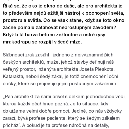
Říká se, že oko je okno do duše, ale pro architekta je
to především nejdůležitější nástroj k pochopení světa,
prostoru a světla. Co se však stane, když se toto okno
začne pomalu zatahovat neprostupným závodem?
Když bílá barva betonu zežloutne a ostré rysy
mrakodrapu se rozpíjí v šedé mlze.
Slábnoucí zrak zasáhl i jednoho z nejvýznamnějších
českých architektů, muže, jehož stavby definují náš
veřejný prostor, inženýra architekta Josefa Pleskota.
Katarakta, neboli šedý zákal, je totiž onemocnění oční
čočky, které se projevuje jejím postupným zakalením.
„Pan architekt za námi přišel s celkem jednoduchou věcí,
kterou každý očař hned pozná. Je to situace, kdy
dokážeme velmi dobře pomoci. Jediné, co nás vždycky
zarazí, bývá profese pacienta, který se šedým zákalem
přichází. A pokud je ta profese náročná na detaily,