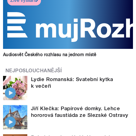
Živé vysílání
Audiosvět Českého rozhlasu na jednom místě
NEJPOSLOUCHANĚJŠÍ
Lydie Romanská: Svatební kytka
k večeři
Jiří Klečka: Papírové domky. Lehce
hororová faustiáda ze Slezské Ostravy