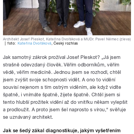
Architekt Josef Pleskot, Kateřina Dvořáková a MUDr. Pavel Němec (zleva)
|
foto:
Kateřina Dvořáková
,
Český rozhlas
Jak samotný zákrok prožíval Josef Pleskot? „Já jsem
strašně odevzdaný člověk. Věřím odborníkům, věřím
vědě, věřím medicíně. Jednou jsem se rozhodl, chtěl
jsem zvýšit svoje schopnosti vidět. A ono to vidění
souvisí nejenom s tím ostrým viděním, ale když vidíte
špatně, i vnímáte špatně, žijete špatně. Chtěl jsem si
tento hlubší prožitek vidění až do vnitřku někam vylepšit
a prodloužit. A proto jsem šel naprosto s vírou,“ svěřuje
se uznávaný architekt.
Jak se šedý zákal diagnostikuje, jakým vyšetřením