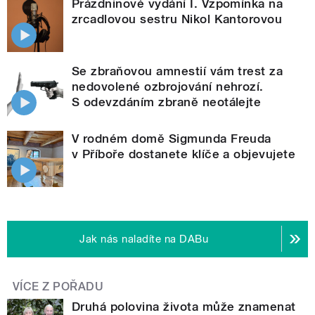
Prázdninové vydání I. Vzpomínka na
zrcadlovou sestru Nikol Kantorovou
Se zbraňovou amnestií vám trest za
nedovolené ozbrojování nehrozí.
S odevzdáním zbraně neotálejte
V rodném domě Sigmunda Freuda
v Příboře dostanete klíče a objevujete
Jak nás naladíte na DABu
VÍCE Z POŘADU
Druhá polovina života může znamenat