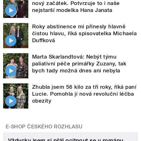
nový začátek. Potvrzuje to i naše
nejstarší modelka Hana Janata
Roky abstinence mi přinesly hlavně
čistou hlavu, říká spisovatelka Michaela
Duffková
Marta Skarlandtová: Nebýt týmu
paliativní péče primářky Zuzany, tak
bych tady možná dnes ani nebyla
Zhubla jsem 56 kilo za tři roky, říká paní
Lucie. Pomohla jí nová revoluční léčba
obezity
E-SHOP ČESKÉHO ROZHLASU
Vždycky jsem si přál ocitnout se v románu