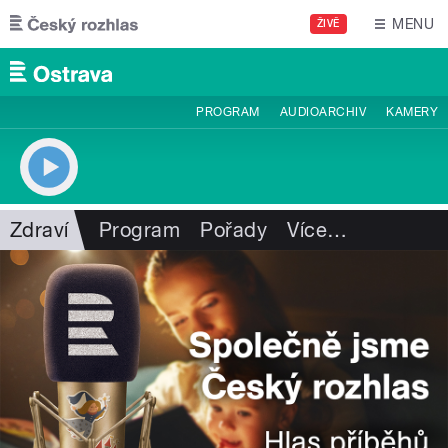
Přejít k hlavnímu obsahu
MENU
ŽIVĚ
PROGRAM
AUDIOARCHIV
KAMERY
Zdraví
Program
Pořady
Více
…