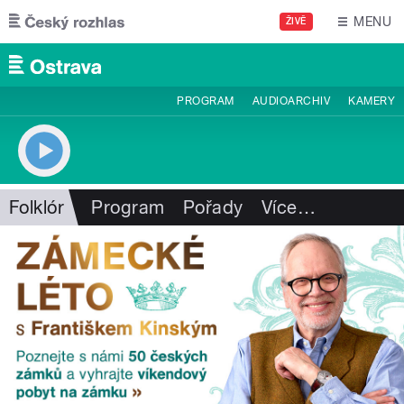
Přejít k hlavnímu obsahu
MENU
ŽIVĚ
PROGRAM
AUDIOARCHIV
KAMERY
Folklór
Program
Pořady
Více
…