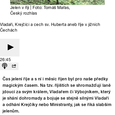
Jelen v říji | Foto: Tomáš Mařas,
Český rozhlas
Vladaři, Krejčíci a cech sv. Huberta aneb říje v jižních
Čechách
26:45
Čas jelení říje a s ní i měsíc říjen byl pro naše předky
magickým časem. Na tzv. říjištích se shromažďují laně
jdoucí za svým králem, Vladařem či Výbojníkem, který
je shání dohromady a bojuje se stejně silnými Vladaři
a odhání Krejčíky nebo Ministranty, jak se říká slabším
jelenům.