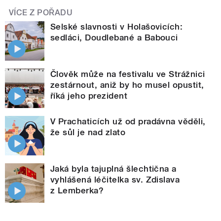
VÍCE Z POŘADU
Selské slavnosti v Holašovicích:
sedláci, Doudlebané a Babouci
Člověk může na festivalu ve Strážnici
zestárnout, aniž by ho musel opustit,
říká jeho prezident
V Prachaticích už od pradávna věděli,
že sůl je nad zlato
Jaká byla tajuplná šlechtična a
vyhlášená léčitelka sv. Zdislava
z Lemberka?