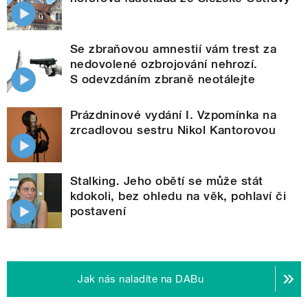
Se zbraňovou amnestií vám trest za
nedovolené ozbrojování nehrozí.
S odevzdáním zbraně neotálejte
Prázdninové vydání I. Vzpomínka na
zrcadlovou sestru Nikol Kantorovou
Stalking. Jeho obětí se může stát
kdokoli, bez ohledu na věk, pohlaví či
postavení
Jak nás naladíte na DABu