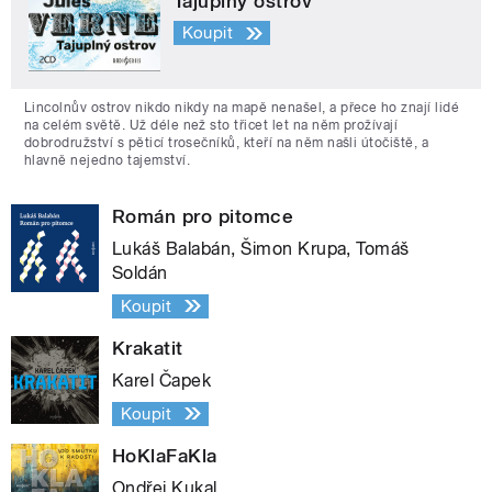
Tajuplný ostrov
Koupit
Lincolnův ostrov nikdo nikdy na mapě nenašel, a přece ho znají lidé
na celém světě. Už déle než sto třicet let na něm prožívají
dobrodružství s pěticí trosečníků, kteří na něm našli útočiště, a
hlavně nejedno tajemství.
Román pro pitomce
Lukáš Balabán, Šimon Krupa, Tomáš
Soldán
Koupit
Krakatit
Karel Čapek
Koupit
HoKlaFaKla
Ondřej Kukal