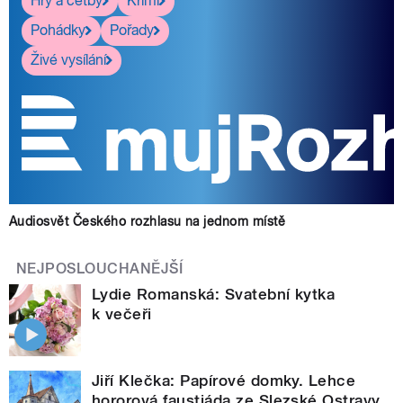
Hry a četby
Krimi
Pohádky
Pořady
Živé vysílání
Audiosvět Českého rozhlasu na jednom místě
NEJPOSLOUCHANĚJŠÍ
Lydie Romanská: Svatební kytka
k večeři
Jiří Klečka: Papírové domky. Lehce
hororová faustiáda ze Slezské Ostravy