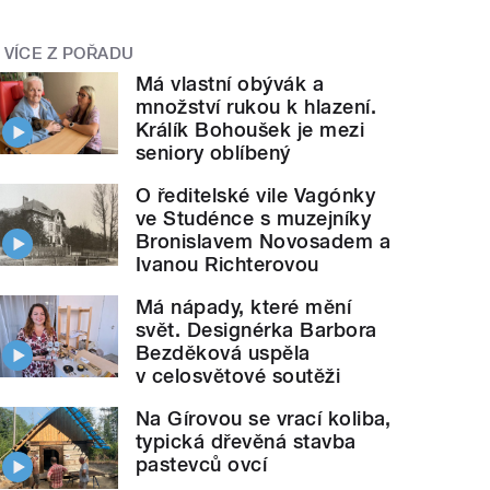
VÍCE Z POŘADU
Má vlastní obývák a
množství rukou k hlazení.
Králík Bohoušek je mezi
seniory oblíbený
O ředitelské vile Vagónky
ve Studénce s muzejníky
Bronislavem Novosadem a
Ivanou Richterovou
Má nápady, které mění
svět. Designérka Barbora
Bezděková uspěla
v celosvětové soutěži
Na Gírovou se vrací koliba,
typická dřevěná stavba
pastevců ovcí