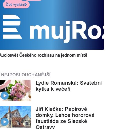
Živé vysílání
Audiosvět Českého rozhlasu na jednom místě
NEJPOSLOUCHANĚJŠÍ
Lydie Romanská: Svatební
kytka k večeři
Jiří Klečka: Papírové
domky. Lehce hororová
faustiáda ze Slezské
Ostravy