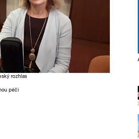
eský rozhlas
anou péči