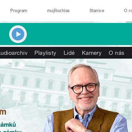
Program
mujRozhlas
Stanice
O r
udioarchiv
Playlisty
Lidé
Kamery
O nás