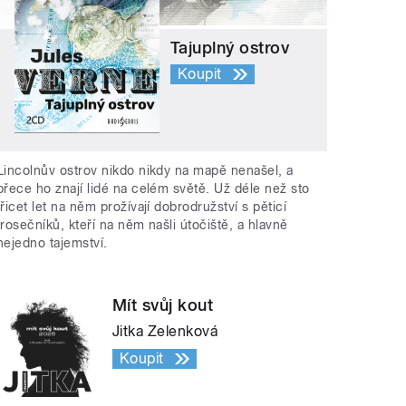
Tajuplný ostrov
Koupit
Lincolnův ostrov nikdo nikdy na mapě nenašel, a
přece ho znají lidé na celém světě. Už déle než sto
třicet let na něm prožívají dobrodružství s pěticí
trosečníků, kteří na něm našli útočiště, a hlavně
nejedno tajemství.
Mít svůj kout
Jitka Zelenková
Koupit