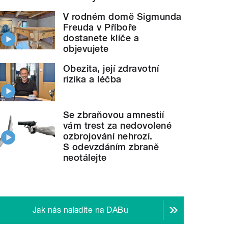
V rodném domě Sigmunda
Freuda v Příboře
dostanete klíče a
objevujete
Obezita, její zdravotní
rizika a léčba
Se zbraňovou amnestií
vám trest za nedovolené
ozbrojování nehrozí.
S odevzdáním zbraně
neotálejte
Jak nás naladíte na DABu