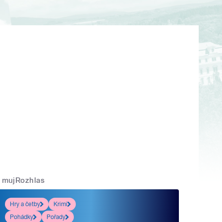
mujRozhlas
Hry a četby
Krimi
Pohádky
Pořady