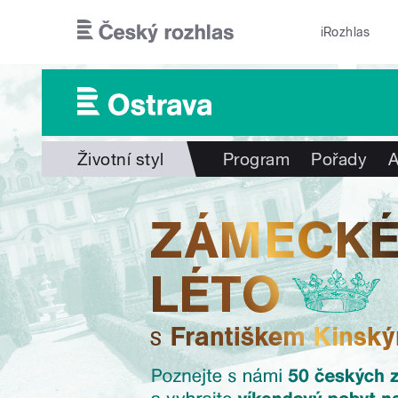
Přejít k hlavnímu obsahu
iRozhlas
Životní styl
Program
Pořady
A