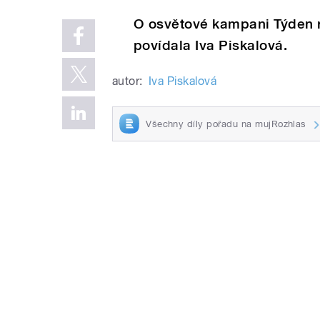
O osvětové kampani Týden r
povídala Iva Piskalová.
autor:
Iva Piskalová
Všechny díly pořadu na mujRozhlas