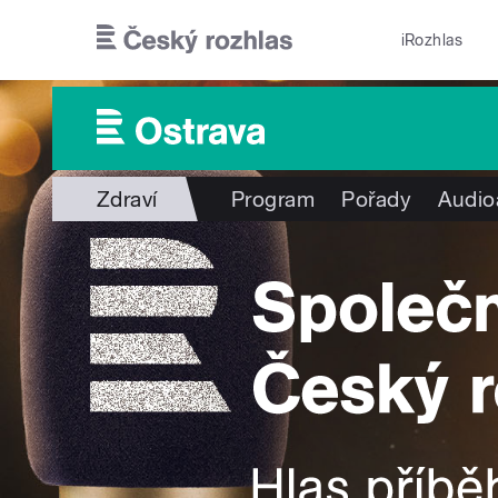
Přejít k hlavnímu obsahu
iRozhlas
Zdraví
Program
Pořady
Audio