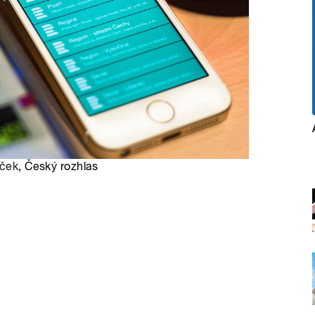
áček
, Český rozhlas