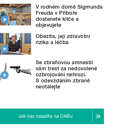
V rodném domě Sigmunda
Freuda v Příboře
dostanete klíče a
objevujete
Obezita, její zdravotní
rizika a léčba
Se zbraňovou amnestií
vám trest za nedovolené
ozbrojování nehrozí.
S odevzdáním zbraně
neotálejte
Jak nás naladíte na DABu