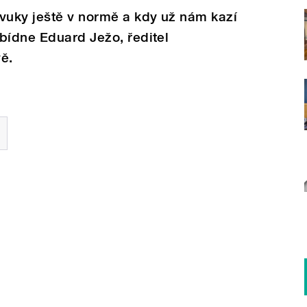
vuky ještě v normě a kdy už nám kazí
bídne Eduard Ježo, ředitel
ě.