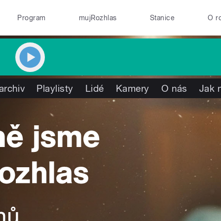
Program
mujRozhlas
Stanice
O r
archiv
Playlisty
Lidé
Kamery
O nás
Jak 