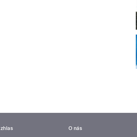
zhlas
O nás