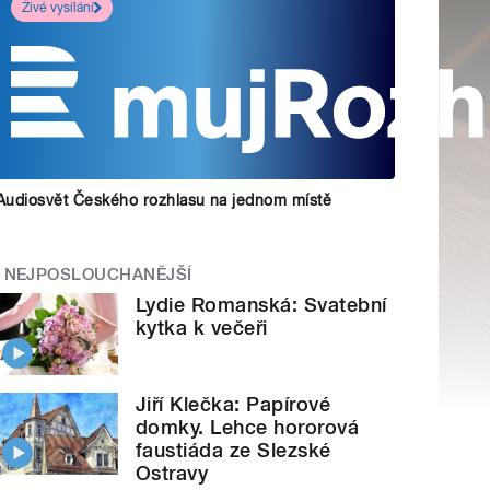
Živé vysílání
Audiosvět Českého rozhlasu na jednom místě
NEJPOSLOUCHANĚJŠÍ
Lydie Romanská: Svatební
kytka k večeři
Jiří Klečka: Papírové
domky. Lehce hororová
faustiáda ze Slezské
Ostravy