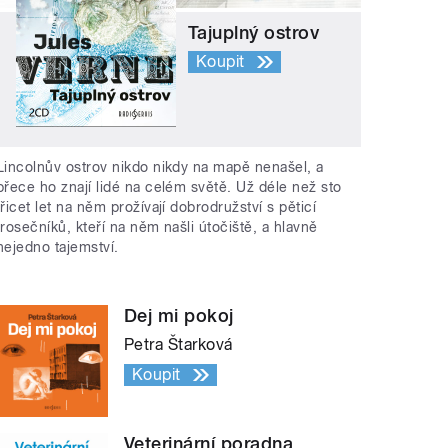
Tajuplný ostrov
Koupit
Lincolnův ostrov nikdo nikdy na mapě nenašel, a
přece ho znají lidé na celém světě. Už déle než sto
třicet let na něm prožívají dobrodružství s pěticí
trosečníků, kteří na něm našli útočiště, a hlavně
nejedno tajemství.
Dej mi pokoj
Petra Štarková
Koupit
Veterinární poradna