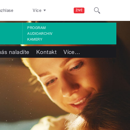
ozhlase
Více
ŽIVĚ
PROGRAM
AUDIOARCHIV
KAMERY
nás naladíte
Kontakt
Více
…