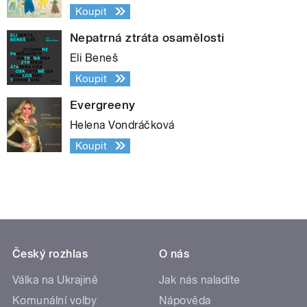
Koupit
Nepatrná ztráta osamělosti
Eli Beneš
Koupit
Evergreeny
Helena Vondráčková
Koupit
Český rozhlas
O nás
Válka na Ukrajině
Jak nás naladíte
Komunální volby
Nápověda