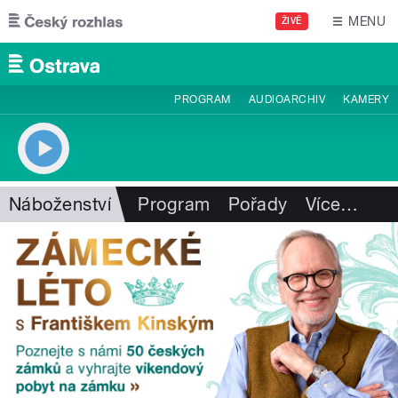
Přejít k hlavnímu obsahu
MENU
ŽIVĚ
PROGRAM
AUDIOARCHIV
KAMERY
Náboženství
Program
Pořady
Více
…