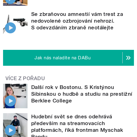
Se zbraňovou amnestií vám trest za
nedovolené ozbrojování nehrozí.
S odevzdáním zbraně neotálejte
Jak nás naladíte na DABu
VÍCE Z POŘADU
Další rok v Bostonu. S Kristýnou
Sibinskou o hudbě a studiu na prestižní
Berklee College
Hudební svět se dnes odehrává
především na streamovacích
platformách, říká frontman Myschak
Bandu