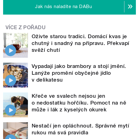
Jak nás naladíte na DABu
VÍCE Z POŘADU
Oživte starou tradici. Domácí kvas je
chutný i snadný na přípravu. Překvapí
svěží chutí
Vypadají jako brambory a stojí jmění.
Lanýže promění obyčejné jídlo
v delikatesu
Křeče ve svalech nejsou jen
o nedostatku hořčíku. Pomoct na ně
může i lák z kyselých okurek
Nestačí jen opláchnout. Správné mytí
rukou má svá pravidla