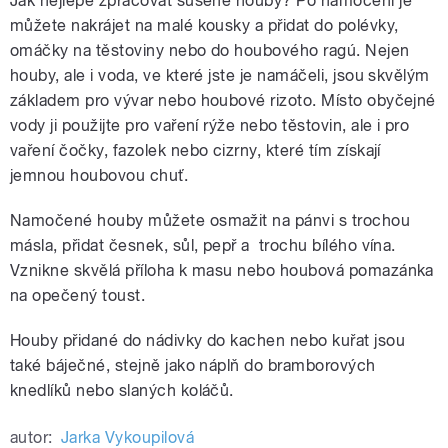
Jak nejlépe zpracovat sušené houby? Po namočení je
můžete nakrájet na malé kousky a přidat do polévky,
omáčky na těstoviny nebo do houbového ragú. Nejen
houby, ale i voda, ve které jste je namáčeli, jsou skvělým
základem pro vývar nebo houbové rizoto. Místo obyčejné
vody ji použijte pro vaření rýže nebo těstovin, ale i pro
vaření čočky, fazolek nebo cizrny, které tím získají
jemnou houbovou chuť.
Namočené houby můžete osmažit na pánvi s trochou
másla, přidat česnek, sůl, pepř a trochu bílého vína.
Vznikne skvělá příloha k masu nebo houbová pomazánka
na opečený toust.
Houby přidané do nádivky do kachen nebo kuřat jsou
také báječné, stejně jako náplň do bramborových
knedlíků nebo slaných koláčů.
autor:
Jarka Vykoupilová