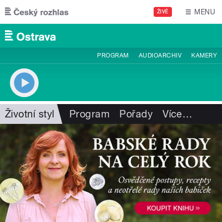
Přejít k hlavnímu obsahu
MENU
ŽIVĚ
PROGRAM
AUDIOARCHIV
KAMERY
Životní styl
Program
Pořady
Více
…