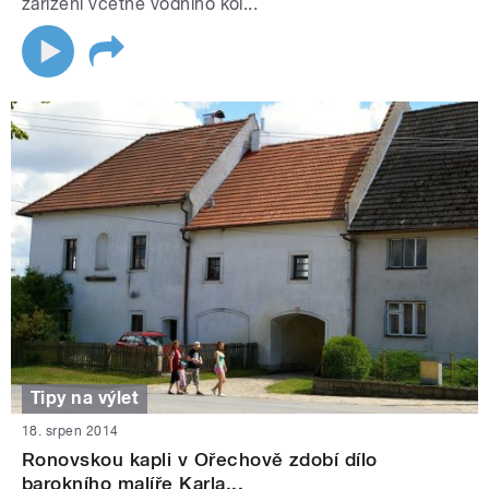
zařízení včetně vodního kol...
Tipy na výlet
18. srpen 2014
Ronovskou kapli v Ořechově zdobí dílo
barokního malíře Karla...