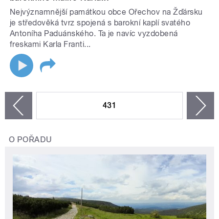
Nejvýznamnější památkou obce Ořechov na Žďársku
je středověká tvrz spojená s barokní kaplí svatého
Antoníha Paduánského. Ta je navíc vyzdobená
freskami Karla Franti...
STRÁNKY
431
n
zí
O POŘADU