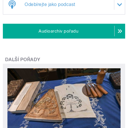
Odebírejte jako podcast
Audioarchiv pořadu
DALŠÍ POŘADY