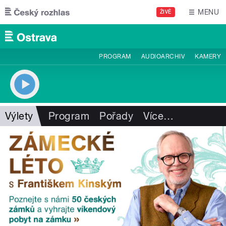
Přejít k hlavnímu obsahu
MENU
ŽIVĚ
PROGRAM
AUDIOARCHIV
KAMERY
Výlety
Program
Pořady
Více
…