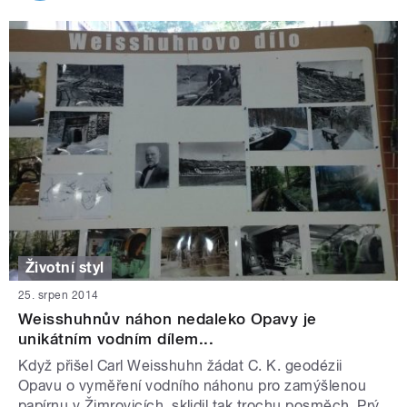
Životní styl
25. srpen 2014
Weisshuhnův náhon nedaleko Opavy je
unikátním vodním dílem...
Když přišel Carl Weisshuhn žádat C. K. geodézii
Opavu o vyměření vodního náhonu pro zamýšlenou
papírnu v Žimrovicích, sklidil tak trochu posměch. Prý