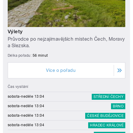
Výlety
Průvodce po nejzajímavějších místech Čech, Moravy
a Slezska.
Délka pořadu:
56 minut
Více o pořadu
Čas vysílání
sobota-neděle 13:04
STŘEDNÍ ČECHY
sobota-neděle 13:04
BRNO
sobota-neděle 13:04
ČESKÉ BUDĚJOVICE
sobota-neděle 13:04
HRADEC KRÁLOVÉ