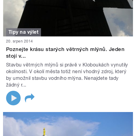
Tipy na výlet
20. srpen 2014
Poznejte krásu starých větrných mlýnů. Jeden
stojí v...
Stavbu větrných mlýnů si právě v Kloboukách vynutily
okolnosti. V okolí města totiž není vhodný zdroj, který
by umožnil stavbu vodního mlýna. Nenajdete tady
žádný r...