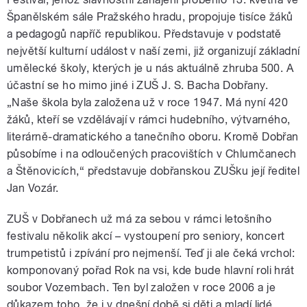
Španělském sále Pražského hradu, propojuje tisíce žáků
a pedagogů napříč republikou. Představuje v podstatě
největší kulturní událost v naší zemi, již organizují základní
umělecké školy, kterých je u nás aktuálně zhruba 500. A
účastní se ho mimo jiné i ZUŠ J. S. Bacha Dobřany.
„Naše škola byla založena už v roce 1947. Má nyní 420
žáků, kteří se vzdělávají v rámci hudebního, výtvarného,
literárně-dramatického a tanečního oboru. Kromě Dobřan
působíme i na odloučených pracovištích v Chlumčanech
a Štěnovicích,“ představuje dobřanskou ZUŠku její ředitel
Jan Vozár.
ZUŠ v Dobřanech už má za sebou v rámci letošního
festivalu několik akcí – vystoupení pro seniory, koncert
trumpetistů i zpívání pro nejmenší. Teď ji ale čeká vrchol:
komponovaný pořad Rok na vsi, kde bude hlavní roli hrát
soubor Vozembach. Ten byl založen v roce 2006 a je
důkazem toho, že i v dnešní době si děti a mladí lidé