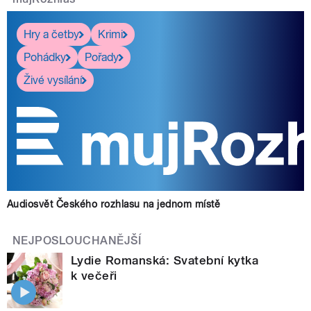
Hry a četby
Krimi
Pohádky
Pořady
Živé vysílání
Audiosvět Českého rozhlasu na jednom místě
NEJPOSLOUCHANĚJŠÍ
Lydie Romanská: Svatební kytka
k večeři