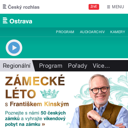
Přejít k hlavnímu obsahu
MENU
ŽIVĚ
PROGRAM
AUDIOARCHIV
KAMERY
Regionální
Program
Pořady
Více
…