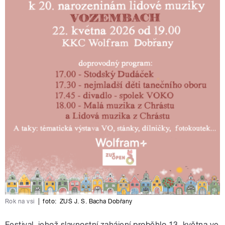
Rok na vsi
|
foto:
ZUŠ J. S. Bacha Dobřany
Festival, jehož slavnostní zahájení proběhlo 13. května ve