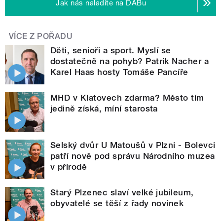
Jak nás naladíte na DABu
VÍCE Z POŘADU
Děti, senioři a sport. Myslí se
dostatečně na pohyb? Patrik Nacher a
Karel Haas hosty Tomáše Pancíře
MHD v Klatovech zdarma? Město tím
jedině získá, míní starosta
Selský dvůr U Matoušů v Plzni - Bolevci
patří nově pod správu Národního muzea
v přírodě
Starý Plzenec slaví velké jubileum,
obyvatelé se těší z řady novinek