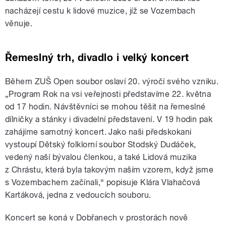
nacházejí cestu k lidové muzice, jíž se Vozembach
věnuje.
Řemeslný trh, divadlo i velký koncert
Během ZUŠ Open soubor oslaví 20. výročí svého vzniku.
„Program Rok na vsi veřejnosti představíme 22. května
od 17 hodin. Návštěvníci se mohou těšit na řemeslné
dílničky a stánky i divadelní představení. V 19 hodin pak
zahájíme samotný koncert. Jako naši předskokani
vystoupí Dětský folklorní soubor Stodský Dudáček,
vedený naší bývalou členkou, a také Lidová muzika
z Chrástu, která byla takovým naším vzorem, když jsme
s Vozembachem začínali,“ popisuje Klára Vlahačová
Kartáková, jedna z vedoucích souboru.
Koncert se koná v Dobřanech v prostorách nově