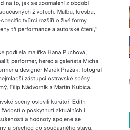
 na to, jak se zpomalení z období
 současných životech. Malbu, kresbu,
-specific tvůrci rozšíří o živé formy.
ny tři performance a autorské čtení,“
se podílela malířka Hana Puchová,
íř, performer, herec a galerista Michal
ormer a designér Marek Pražák, fotograf
 nejmladší zástupci ostravské scény
ný, Filip Nádvorník a Martin Kubica.
ské scény oslovili kurátoři Edith
ádostí o poskytnutí aktuálních i
í zkušenosti a hodnoty spojené se
ény a přechod do současného stavu.