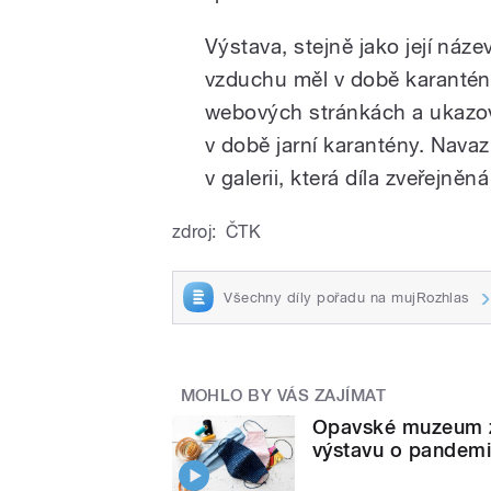
Výstava, stejně jako její náze
vzduchu měl v době karantén
webových stránkách a ukazoval
v době jarní karantény. Navaz
v galerii, která díla zveřejněn
zdroj:
ČTK
Všechny díly pořadu na mujRozhlas
MOHLO BY VÁS ZAJÍMAT
Opavské muzeum za
výstavu o pandemi