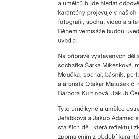
a umělců bude hledat odpověď
karantény projevuje v našich
fotografii, sochu, video a site
Během vernisáže budou uvede
uvedla.
Na přípravě vystavených děl 
sochařka Šárka Mikesková, mal
Moučka, sochař, básník, perf
a aforista Otakar Matušek či
Barbora Kurtinová, Jakub Čer
Tyto umělkyně a umělce ostrav
Jeřábková a Jakub Adamec s ž
starších děl, která reflektuj
zpomalením z období karant