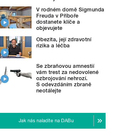
V rodném domě Sigmunda
Freuda v Příboře
dostanete klíče a
objevujete
Obezita, její zdravotní
rizika a léčba
Se zbraňovou amnestií
vám trest za nedovolené
ozbrojování nehrozí.
S odevzdáním zbraně
neotálejte
Jak nás naladíte na DABu