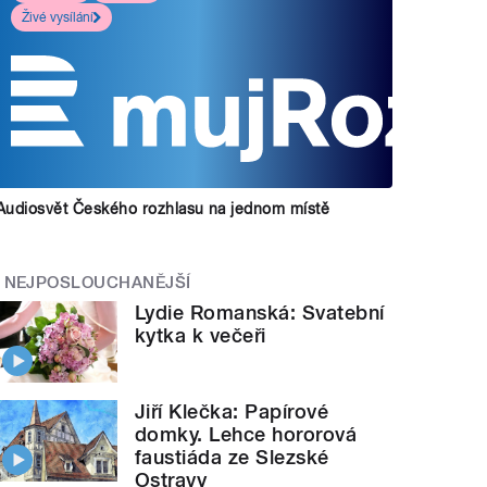
Živé vysílání
Audiosvět Českého rozhlasu na jednom místě
NEJPOSLOUCHANĚJŠÍ
Lydie Romanská: Svatební
kytka k večeři
Jiří Klečka: Papírové
domky. Lehce hororová
faustiáda ze Slezské
Ostravy