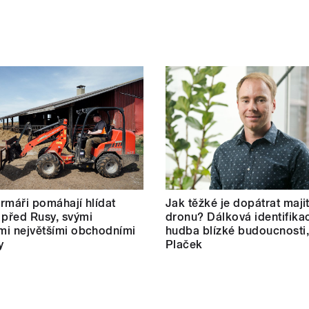
farmáři pomáhají hlídat
Jak těžké je dopátrat maji
 před Rusy, svými
dronu? Dálková identifikac
ími největšími obchodními
hudba blízké budoucnosti,
y
Plaček