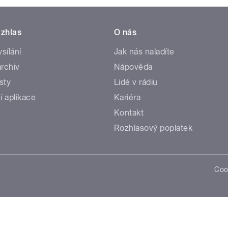
zhlas
O nás
ysílání
Jak nás naladíte
rchiv
Nápověda
sty
Lidé v rádiu
í aplikace
Kariéra
Kontakt
Rozhlasový poplatek
Coo