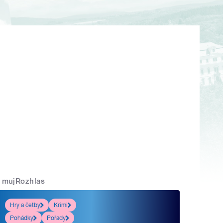
mujRozhlas
Hry a četby
Krimi
Pohádky
Pořady