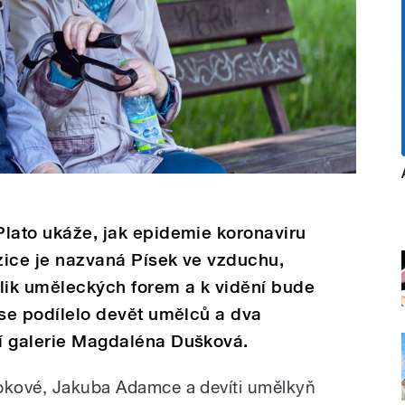
 Plato ukáže, jak epidemie koronaviru
ozice je nazvaná Písek ve vzduchu,
olik uměleckých forem a k vidění bude
ě se podílelo devět umělců a dva
čí galerie Magdaléna Dušková.
ábkové, Jakuba Adamce a devíti umělkyň