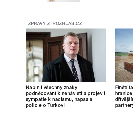
ZPRÁVY Z IROZHLAS.CZ
Naplnil všechny znaky
Finští 
podněcování k nenávisti a projevil
hranice
sympatie k nacismu, napsala
dřívějš
policie o Turkovi
partner