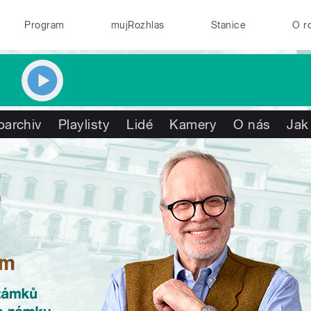
Program
mujRozhlas
Stanice
O r
oarchiv
Playlisty
Lidé
Kamery
O nás
Jak