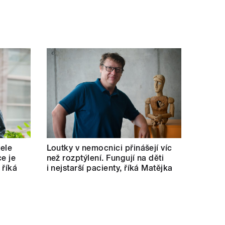
tele
Loutky v nemocnici přinášejí víc
e je
než rozptýlení. Fungují na děti
 říká
i nejstarší pacienty, říká Matějka