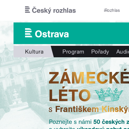
Přejít k hlavnímu obsahu
iRozhlas
Kultura
Program
Pořady
Audi