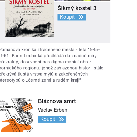
Šikmý kostel 3
Koupit
Románová kronika ztraceného města - léta 1945–
1961. Karin Lednická předkládá do značné míry
převratný, dosavadní paradigma měnící obraz
hornického regionu, jehož zahlazenou historii stále
překrývá tlustá vrstva mýtů a zakořeněných
stereotypů o „černé zemi a rudém kraji“.
Bláznova smrt
Václav Erben
Koupit