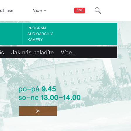
ozhlase
Více
ŽIVĚ
PROGRAM
AUDIOARCHIV
KAMERY
ás
Jak nás naladíte
Více
…