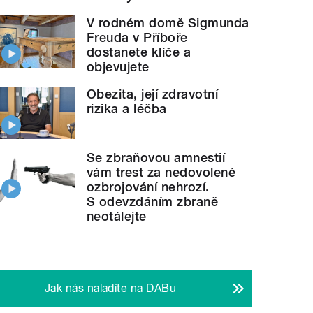
V rodném domě Sigmunda
Freuda v Příboře
dostanete klíče a
objevujete
Obezita, její zdravotní
rizika a léčba
Se zbraňovou amnestií
vám trest za nedovolené
ozbrojování nehrozí.
S odevzdáním zbraně
neotálejte
Jak nás naladíte na DABu