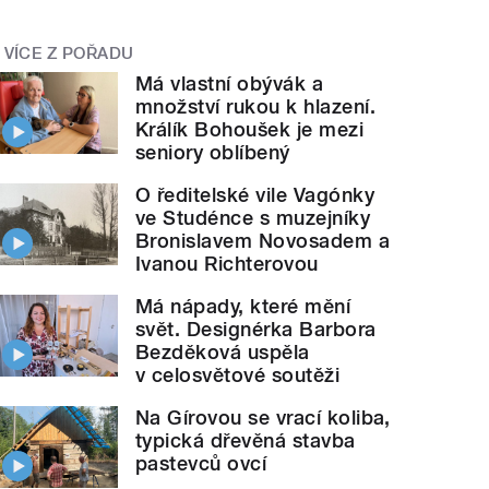
VÍCE Z POŘADU
Má vlastní obývák a
množství rukou k hlazení.
Králík Bohoušek je mezi
seniory oblíbený
O ředitelské vile Vagónky
ve Studénce s muzejníky
Bronislavem Novosadem a
Ivanou Richterovou
Má nápady, které mění
svět. Designérka Barbora
Bezděková uspěla
v celosvětové soutěži
Na Gírovou se vrací koliba,
typická dřevěná stavba
pastevců ovcí