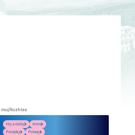
mujRozhlas
Hry a četby
Krimi
Pohádky
Pořady