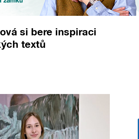
vá si bere inspiraci
ckých textů