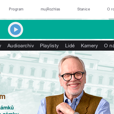
Program
mujRozhlas
Stanice
O r
y
Audioarchiv
Playlisty
Lidé
Kamery
O n