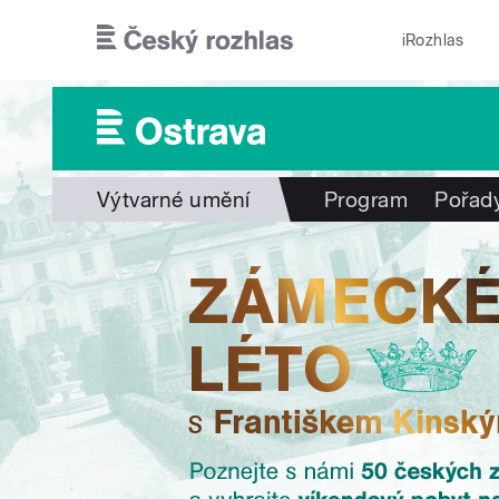
Přejít k hlavnímu obsahu
iRozhlas
Výtvarné umění
Program
Pořad