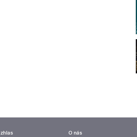
zhlas
O nás