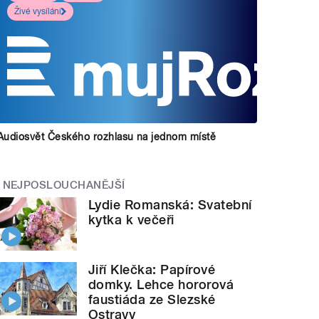
Živé vysílání
Audiosvět Českého rozhlasu na jednom místě
NEJPOSLOUCHANĚJŠÍ
Lydie Romanská: Svatební
kytka k večeři
Jiří Klečka: Papírové
domky. Lehce hororová
faustiáda ze Slezské
Ostravy