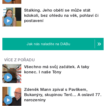
Stalking. Jeho obětí se může stát
kdokoli, bez ohledu na věk, pohlaví či
postavení
Jak nás naladíte na DABu
VÍCE Z POŘADU
Všechno má svůj začátek. A taky
konec. I naše Tóny
Zdeněk Mann zpíval s Pavlíkem,
Bukanýry, skupinou Terč... A oslavil 77.
narozeniny