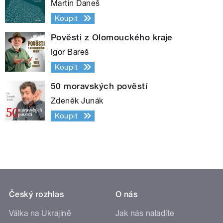
Martin Daneš
Koupit
Pověsti z Olomouckého kraje
Igor Bareš
Koupit
50 moravských pověstí
Zdeněk Junák
Koupit
Český rozhlas
O nás
Válka na Ukrajině
Jak nás naladíte