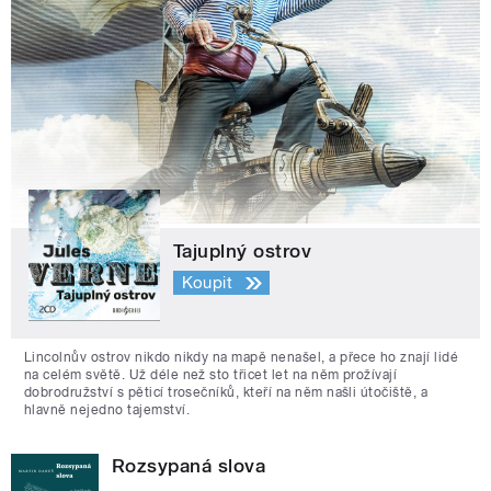
Tajuplný ostrov
Koupit
Lincolnův ostrov nikdo nikdy na mapě nenašel, a přece ho znají lidé
na celém světě. Už déle než sto třicet let na něm prožívají
dobrodružství s pěticí trosečníků, kteří na něm našli útočiště, a
hlavně nejedno tajemství.
Rozsypaná slova