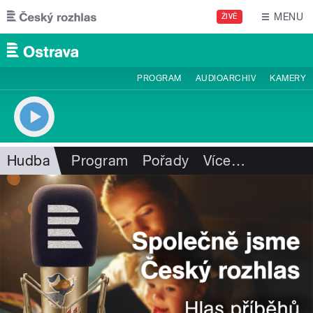
Přejít k hlavnímu obsahu
MENU
ŽIVĚ
PROGRAM
AUDIOARCHIV
KAMERY
Hudba
Program
Pořady
Více
…