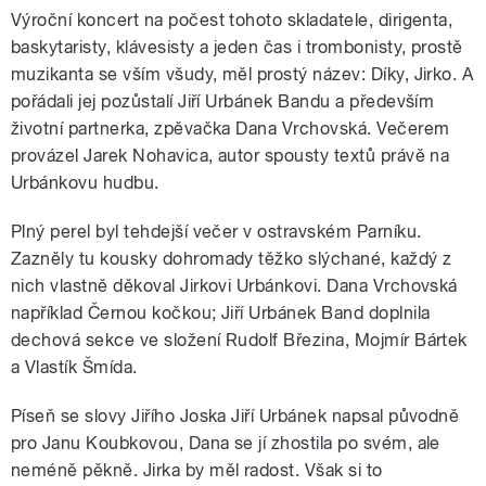
Výroční koncert na počest tohoto skladatele, dirigenta,
baskytaristy, klávesisty a jeden čas i trombonisty, prostě
muzikanta se vším všudy, měl prostý název: Díky, Jirko. A
pořádali jej pozůstalí Jiří Urbánek Bandu a především
životní partnerka, zpěvačka Dana Vrchovská. Večerem
provázel Jarek Nohavica, autor spousty textů právě na
Urbánkovu hudbu.
Plný perel byl tehdejší večer v ostravském Parníku.
Zazněly tu kousky dohromady těžko slýchané, každý z
nich vlastně děkoval Jirkovi Urbánkovi. Dana Vrchovská
například Černou kočkou; Jiří Urbánek Band doplnila
dechová sekce ve složení Rudolf Březina, Mojmír Bártek
a Vlastík Šmída.
Píseň se slovy Jiřího Joska Jiří Urbánek napsal původně
pro Janu Koubkovou, Dana se jí zhostila po svém, ale
neméně pěkně. Jirka by měl radost. Však si to