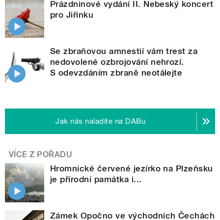
Prázdninové vydání II. Nebeský koncert
pro Jiřinku
Se zbraňovou amnestií vám trest za
nedovolené ozbrojování nehrozí.
S odevzdáním zbraně neotálejte
Jak nás naladíte na DABu
VÍCE Z POŘADU
Hromnické červené jezírko na Plzeňsku
je přírodní památka i...
Zámek Opočno ve východních Čechách