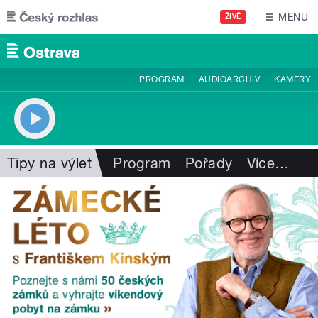
Přejít k hlavnímu obsahu
MENU
ŽIVĚ
PROGRAM
AUDIOARCHIV
KAMERY
Tipy na výlet
Program
Pořady
Více
…