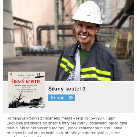
Šikmý kostel 3
Koupit
Románová kronika ztraceného města - léta 1945–1961. Karin
Lednická předkládá do značné míry převratný, dosavadní paradigma
měnící obraz hornického regionu, jehož zahlazenou historii stále
překrývá tlustá vrstva mýtů a zakořeněných stereotypů o „černé