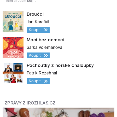
zemi a rudém kraji“.
Broučci
Jan Karafiát
Koupit
Moci bez nemoci
Šárka Volemanová
Koupit
Pochoutky z horské chaloupky
Patrik Rozehnal
Koupit
ZPRÁVY Z IROZHLAS.CZ