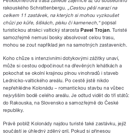
Pětikilometrová trasa zavede zájemce až do sousedního
rakouského Schrattenbergu.
„Cestou pěší narazí na
celkem 11 zastávek, na kterých si mohou vyzkoušet
chůzi po kůře, šiškách, písku či kamenech,“
popsal
turistickou atrakci valtický starosta
Pavel Trojan
. Turisté
samozřejmě nemusí bosky absolvovat celou trasu,
mohou se zout například jen na samotných zastaveních.
Koho chůze s intenzivními dotykovými zážitky unaví,
může si cestou odpočinout na dřevěných lehátkách a
pokochat se okolní krajinou plnou vinohradů i staveb
Lednicko-valtického areálu. Po cestě jistě nikdo
nepřehlédne Kolonádu – romantickou stavbu na vůbec
nejvyšším bodě celého areálu. Je odtud vidět do tří států:
do Rakouska, na Slovensko a samozřejmě do České
republiky.
Právě poblíž Kolonády najdou turisté také zastávku, jejíž
součástí je úhledný zděný gril. Pokud si přinesou