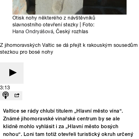
Otisk nohy některého z návštěvníků
slavnostního otevření stezky | Foto:
Hana Ondryášová
, Český rozhlas
Z jihomoravských Valtic se dá přejít k rakouským sousedům
stezkou pro bosé nohy
3:13
Valtice se rády chlubí titulem „Hlavní město vína“.
Známé jihomoravské vinařské centrum by se ale
klidně mohlo vyhlásit i za „Hlavní město bosých
nohou“. Loni tam totiž otevřeli turistický okruh určený