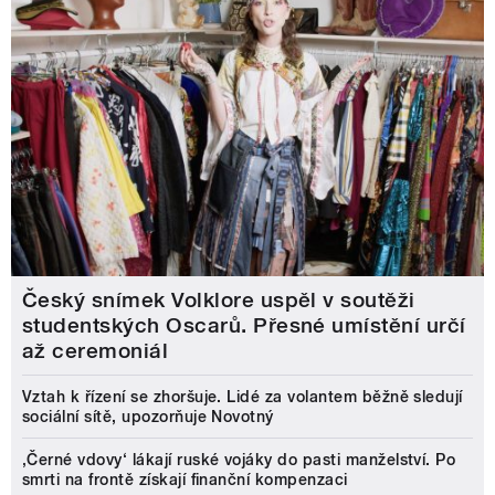
Český snímek Volklore uspěl v soutěži
studentských Oscarů. Přesné umístění určí
až ceremoniál
Vztah k řízení se zhoršuje. Lidé za volantem běžně sledují
sociální sítě, upozorňuje Novotný
‚Černé vdovy‘ lákají ruské vojáky do pasti manželství. Po
smrti na frontě získají finanční kompenzaci