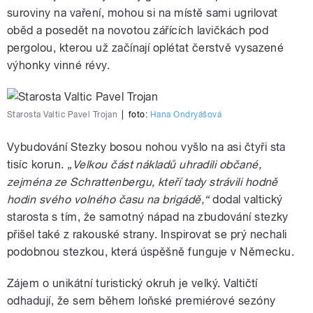
suroviny na vaření, mohou si na místě sami ugrilovat
oběd a posedět na novotou zářících lavičkách pod
pergolou, kterou už začínají oplétat čerstvě vysazené
výhonky vinné révy.
Starosta Valtic Pavel Trojan
|
foto:
Hana Ondryášová
Vybudování Stezky bosou nohou vyšlo na asi čtyři sta
tisíc korun.
„Velkou část nákladů uhradili občané,
zejména ze Schrattenbergu, kteří tady strávili hodně
hodin svého volného času na brigádě,“
dodal valtický
starosta s tím, že samotný nápad na zbudování stezky
přišel také z rakouské strany. Inspirovat se prý nechali
podobnou stezkou, která úspěšně funguje v Německu.
Zájem o unikátní turistický okruh je velký. Valtičtí
odhadují, že sem během loňské premiérové sezóny