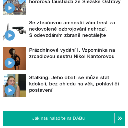
hororová faustiáda ze Slezské Ostravy
Se zbraňovou amnestií vám trest za
nedovolené ozbrojování nehrozí.
S odevzdáním zbraně neotálejte
Prázdninové vydání I. Vzpomínka na
zrcadlovou sestru Nikol Kantorovou
Stalking. Jeho obětí se může stát
kdokoli, bez ohledu na věk, pohlaví či
postavení
Jak nás naladíte na DABu