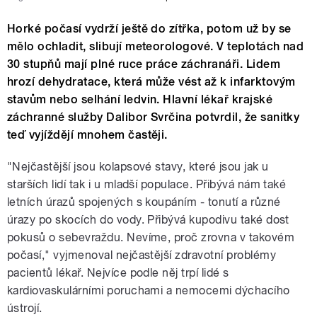
Horké počasí vydrží ještě do zítřka, potom už by se
mělo ochladit, slibují meteorologové. V teplotách nad
30 stupňů mají plné ruce práce záchranáři. Lidem
hrozí dehydratace, která může vést až k infarktovým
stavům nebo selhání ledvin. Hlavní lékař krajské
záchranné služby Dalibor Svrčina potvrdil, že sanitky
teď vyjíždějí mnohem častěji.
"Nejčastější jsou kolapsové stavy, které jsou jak u
starších lidí tak i u mladší populace. Přibývá nám také
letních úrazů spojených s koupáním - tonutí a různé
úrazy po skocích do vody. Přibývá kupodivu také dost
pokusů o sebevraždu. Nevíme, proč zrovna v takovém
počasí," vyjmenoval nejčastější zdravotní problémy
pacientů lékař. Nejvíce podle něj trpí lidé s
kardiovaskulárními poruchami a nemocemi dýchacího
ústrojí.