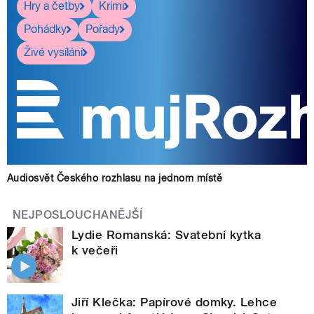
Hry a četby
Krimi
Pohádky
Pořady
Živé vysílání
Audiosvět Českého rozhlasu na jednom místě
NEJPOSLOUCHANĚJŠÍ
Lydie Romanská: Svatební kytka
k večeři
Jiří Klečka: Papírové domky. Lehce