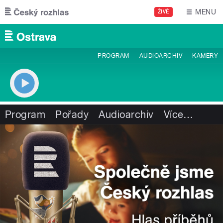
Přejít k hlavnímu obsahu
MENU
ŽIVĚ
PROGRAM
AUDIOARCHIV
KAMERY
Program
Pořady
Audioarchiv
Více
…