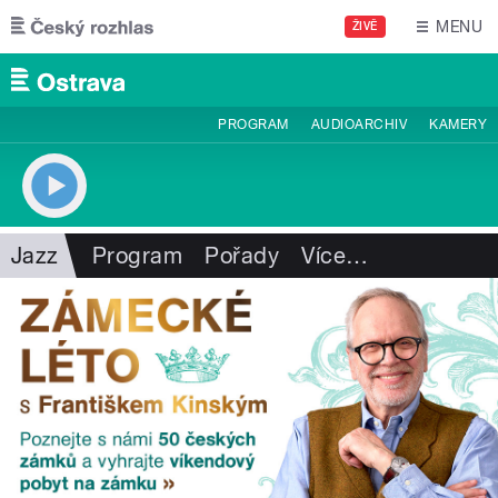
Přejít k hlavnímu obsahu
MENU
ŽIVĚ
PROGRAM
AUDIOARCHIV
KAMERY
Jazz
Program
Pořady
Více
…