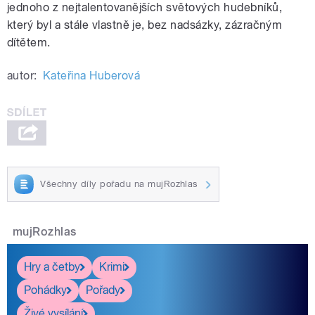
jednoho z nejtalentovanějších světových hudebníků,
který byl a stále vlastně je, bez nadsázky, zázračným
dítětem.
autor:
Kateřina Huberová
Všechny díly pořadu na mujRozhlas
mujRozhlas
Hry a četby
Krimi
Pohádky
Pořady
Živé vysílání