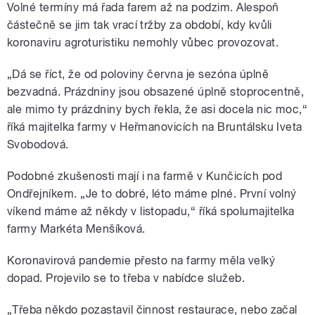
Volné termíny má řada farem až na podzim. Alespoň
částečně se jim tak vrací tržby za období, kdy kvůli
koronaviru agroturistiku nemohly vůbec provozovat.
„Dá se říct, že od poloviny června je sezóna úplně
bezvadná. Prázdniny jsou obsazené úplně stoprocentně,
ale mimo ty prázdniny bych řekla, že asi docela nic moc,“
říká majitelka farmy v Heřmanovicích na Bruntálsku Iveta
Svobodová.
Podobné zkušenosti mají i na farmě v Kunčicích pod
Ondřejníkem. „Je to dobré, léto máme plné. První volný
víkend máme až někdy v listopadu,“ říká spolumajitelka
farmy Markéta Menšíková.
Koronavirová pandemie přesto na farmy měla velký
dopad. Projevilo se to třeba v nabídce služeb.
„Třeba někdo pozastavil činnost restaurace, nebo začal