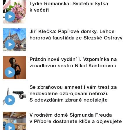
Lydie Romanská: Svatební kytka
k večeři
Jiří Klečka: Papírové domky. Lehce
hororová faustiáda ze Slezské Ostravy
Prázdninové vydání I. Vzpomínka na
zrcadlovou sestru Nikol Kantorovou
Se zbraňovou amnestií vám trest za
nedovolené ozbrojování nehrozí.
S odevzdáním zbraně neotálejte
V rodném domě Sigmunda Freuda
v Příboře dostanete klíče a objevujete