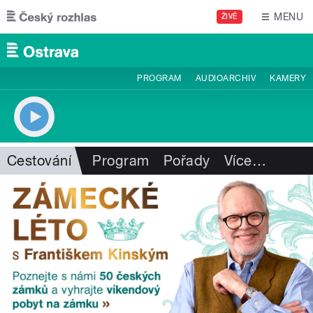
Přejít k hlavnímu obsahu
MENU
ŽIVĚ
PROGRAM
AUDIOARCHIV
KAMERY
Cestování
Program
Pořady
Více
…