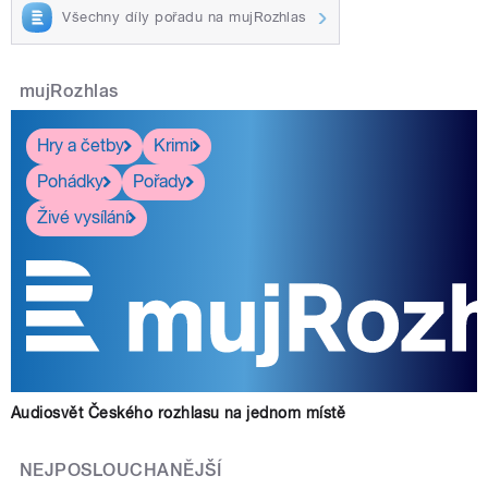
Všechny díly pořadu na mujRozhlas
mujRozhlas
Hry a četby
Krimi
Pohádky
Pořady
Živé vysílání
Audiosvět Českého rozhlasu na jednom místě
NEJPOSLOUCHANĚJŠÍ