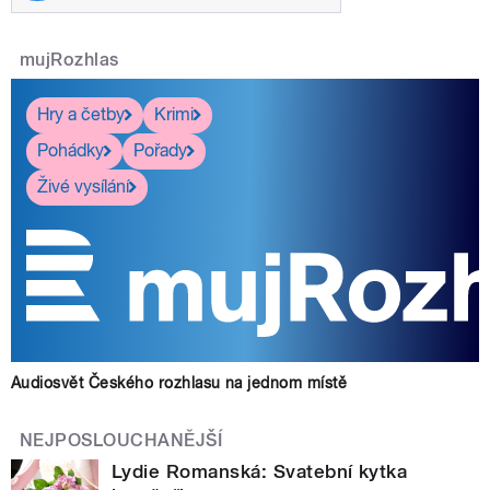
mujRozhlas
Hry a četby
Krimi
Pohádky
Pořady
Živé vysílání
Audiosvět Českého rozhlasu na jednom místě
NEJPOSLOUCHANĚJŠÍ
Lydie Romanská: Svatební kytka