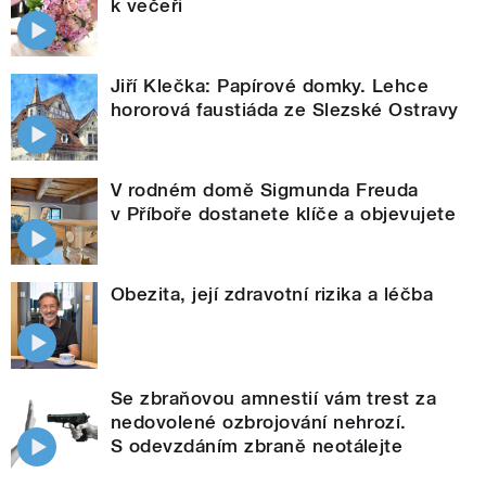
k večeři
Jiří Klečka: Papírové domky. Lehce
hororová faustiáda ze Slezské Ostravy
V rodném domě Sigmunda Freuda
v Příboře dostanete klíče a objevujete
Obezita, její zdravotní rizika a léčba
Se zbraňovou amnestií vám trest za
nedovolené ozbrojování nehrozí.
S odevzdáním zbraně neotálejte