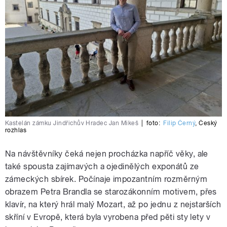
Kastelán zámku Jindřichův Hradec Jan Mikeš
|
foto:
Filip Černý
,
Český
rozhlas
Na návštěvníky čeká nejen procházka napříč věky, ale
také spousta zajímavých a ojedinělých exponátů ze
zámeckých sbírek. Počínaje impozantním rozměrným
obrazem Petra Brandla se starozákonním motivem, přes
klavír, na který hrál malý Mozart, až po jednu z nejstarších
skříní v Evropě, která byla vyrobena před pěti sty lety v