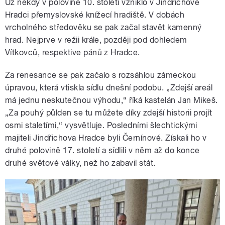
Už někdy v polovině 10. století vzniklo v Jindřichově
Hradci přemyslovské knížecí hradiště. V dobách
vrcholného středověku se pak začal stavět kamenný
hrad. Nejprve v režii krále, později pod dohledem
Vítkovců, respektive pánů z Hradce.
Za renesance se pak začalo s rozsáhlou zámeckou
úpravou, která vtiskla sídlu dnešní podobu. „Zdejší areál
má jednu neskutečnou výhodu,“ říká kastelán Jan Mikeš.
„Za pouhý půlden se tu můžete díky zdejší historii projít
osmi staletími,“ vysvětluje. Posledními šlechtickými
majiteli Jindřichova Hradce byli Černínové. Získali ho v
druhé polovině 17. století a sídlili v něm až do konce
druhé světové války, než ho zabavil stát.