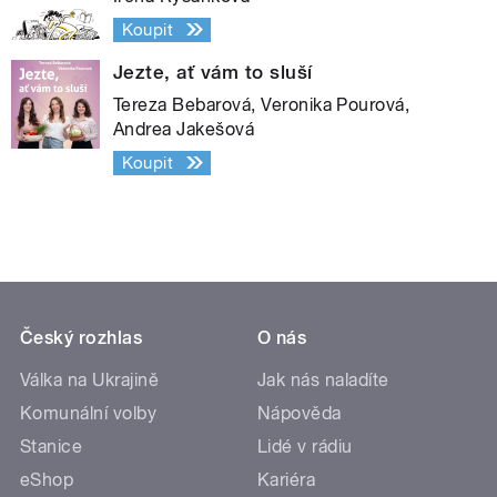
Koupit
Jezte, ať vám to sluší
Tereza Bebarová, Veronika Pourová,
Andrea Jakešová
Koupit
Český rozhlas
O nás
Válka na Ukrajině
Jak nás naladíte
Komunální volby
Nápověda
Stanice
Lidé v rádiu
eShop
Kariéra