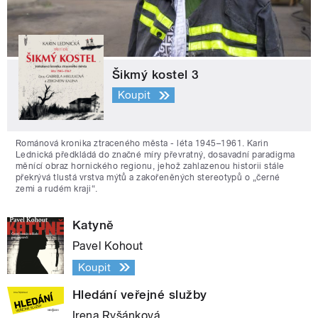
Šikmý kostel 3
Koupit
Románová kronika ztraceného města - léta 1945–1961. Karin
Lednická předkládá do značné míry převratný, dosavadní paradigma
měnící obraz hornického regionu, jehož zahlazenou historii stále
překrývá tlustá vrstva mýtů a zakořeněných stereotypů o „černé
zemi a rudém kraji“.
Katyně
Pavel Kohout
Koupit
Hledání veřejné služby
Irena Ryšánková