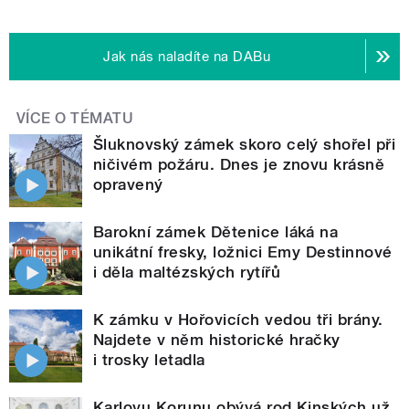
Jak nás naladíte na DABu
VÍCE O TÉMATU
Šluknovský zámek skoro celý shořel při
ničivém požáru. Dnes je znovu krásně
opravený
Barokní zámek Dětenice láká na
unikátní fresky, ložnici Emy Destinnové
i děla maltézských rytířů
K zámku v Hořovicích vedou tři brány.
Najdete v něm historické hračky
i trosky letadla
Karlovu Korunu obývá rod Kinských už