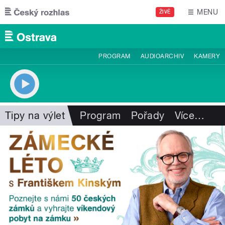
Přejít k hlavnímu obsahu
MENU
ŽIVĚ
PROGRAM
AUDIOARCHIV
KAMERY
Tipy na výlet
Program
Pořady
Více
…