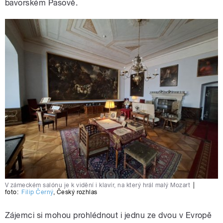
bavorském Pasově.
V zámeckém salónu je k vidění i klavír, na který hrál malý Mozart
|
foto:
Filip Černý
,
Český rozhlas
Zájemci si mohou prohlédnout i jednu ze dvou v Evropě