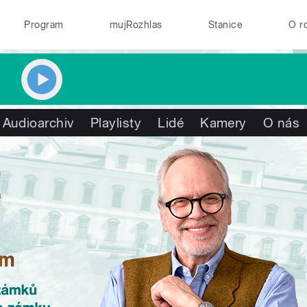
Program
mujRozhlas
Stanice
O r
Audioarchiv
Playlisty
Lidé
Kamery
O nás