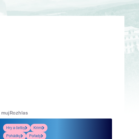
mujRozhlas
Hry a četby
Krimi
Pohádky
Pořady