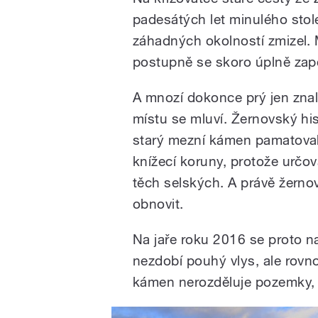
padesátých let minulého stol
záhadných okolností zmizel. M
postupně se skoro úplně zap
A mnozí dokonce prý jen znali
místu se mluví. Žernovský his
starý mezní kámen pamatoval
knížecí koruny, protože určo
těch selských. A právě žerno
obnovit.
Na jaře roku 2016 se proto na 
nezdobí pouhý vlys, ale rovno
kámen nerozděluje pozemky, a