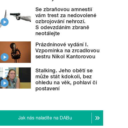
Se zbraňovou amnestií
vám trest za nedovolené
ozbrojování nehrozí.
S odevzdáním zbraně
neotálejte
Prázdninové vydání I.
Vzpomínka na zrcadlovou
sestru Nikol Kantorovou
Stalking. Jeho obětí se
může stát kdokoli, bez
ohledu na věk, pohlaví či
postavení
Jak nás naladíte na DABu