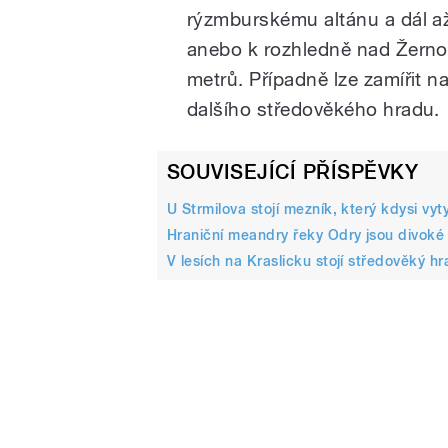
rýzmburskému altánu a dál až
anebo k rozhledně nad Žernov
metrů. Případně lze zamířit 
dalšího středověkého hradu.
SOUVISEJÍCÍ PŘÍSPĚVKY
U Strmilova stojí mezník, který kdysi v
Hraniční meandry řeky Odry jsou divoké a
V lesích na Kraslicku stojí středověký h