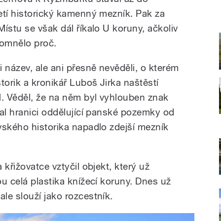
etí historický kamenný mezník. Pak za
ístu se však dál říkalo U koruny, ačkoliv
omnělo proč.
 název, ale ani přesně nevěděli, o kterém
torik a kronikář Luboš Jirka naštěstí
. Věděl, že na něm byl vyhlouben znak
val hranici oddělující panské pozemky od
vského historika napadlo zdejší mezník
křižovatce vztyčil objekt, který už
u celá plastika knížecí koruny. Dnes už
le slouží jako rozcestník.