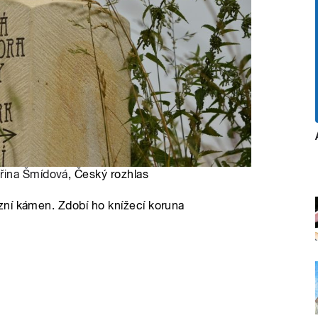
iřina Šmídová
, Český rozhlas
zní kámen. Zdobí ho knížecí koruna