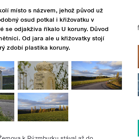
kolí místo s názvem, jehož původ už
dobný osud potkal i křižovatku v
é se odjakživa říkalo U koruny. Důvod
tníci. Od jara ale u křižovatky stojí
ý zdobí plastika koruny.
 Žernova k Rýzmburku stával až do