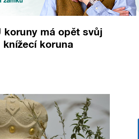
U koruny má opět svůj
 knížecí koruna