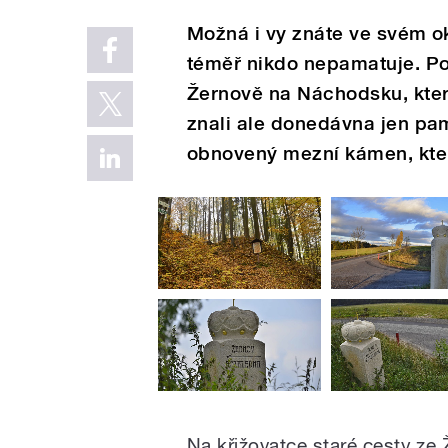
Možná i vy znáte ve svém o
téměř nikdo nepamatuje. Po
Žernově na Náchodsku, kter
znali ale donedávna jen pamě
obnovený mezní kámen, kter
Na křižovatce staré cesty ze