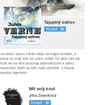
Tajuplný ostrov
Koupit
Lincolnův ostrov nikdo nikdy na mapě nenašel, a
přece ho znají lidé na celém světě. Už déle než sto
třicet let na něm prožívají dobrodružství s pěticí
trosečníků, kteří na něm našli útočiště, a hlavně
nejedno tajemství.
Mít svůj kout
Jitka Zelenková
Koupit