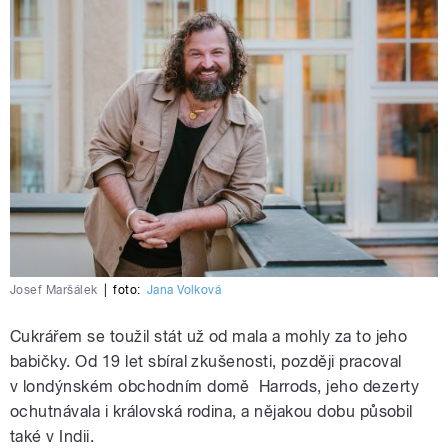
Josef Maršálek
|
foto:
Jana Volková
Cukrářem se toužil stát už od mala a mohly za to jeho
babičky. Od 19 let sbíral zkušenosti, později pracoval
v londýnském obchodním domě Harrods, jeho dezerty
ochutnávala i královská rodina, a nějakou dobu působil
také v Indii.