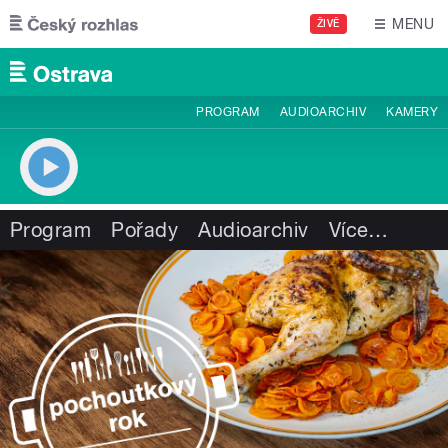
Přejít k hlavnímu obsahu
MENU
ŽIVĚ
PROGRAM
AUDIOARCHIV
KAMERY
Program
Pořady
Audioarchiv
Více
…