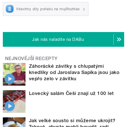
Všechny díly pořadu na mujRozhlas
Jak nás naladíte na DABu
NEJNOVĚJŠÍ RECEPTY
Záhorácké závitky s chlupatými
knedlíky od Jaroslava Sapíka jsou jako
vepřo zelo v závitku
Lovecký salám Češi znají už 100 let
Jak velké sousto si můžeme ukrojit?
Takové, abyste mohli hovořit, radí