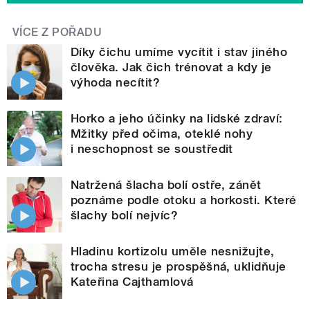
VÍCE Z POŘADU
Díky čichu umíme vycítit i stav jiného
člověka. Jak čich trénovat a kdy je
výhoda necítit?
Horko a jeho účinky na lidské zdraví:
Mžitky před očima, oteklé nohy
i neschopnost se soustředit
Natržená šlacha bolí ostře, zánět
poznáme podle otoku a horkosti. Které
šlachy bolí nejvíc?
Hladinu kortizolu uměle nesnižujte,
trocha stresu je prospěšná, uklidňuje
Kateřina Cajthamlová