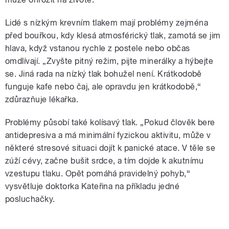
Lidé s nízkým krevním tlakem mají problémy zejména
před bouřkou, kdy klesá atmosférický tlak, zamotá se jim
hlava, když vstanou rychle z postele nebo občas
omdlívají. „Zvyšte pitný režim, pijte minerálky a hýbejte
se. Jiná rada na nízký tlak bohužel není. Krátkodobě
funguje kafe nebo čaj, ale opravdu jen krátkodobě,“
zdůrazňuje lékařka.
Problémy působí také kolísavý tlak. „Pokud člověk bere
antidepresiva a má minimální fyzickou aktivitu, může v
některé stresové situaci dojít k panické atace. V těle se
zúží cévy, začne bušit srdce, a tím dojde k akutnímu
vzestupu tlaku. Opět pomáhá pravidelný pohyb,“
vysvětluje doktorka Kateřina na příkladu jedné
posluchačky.