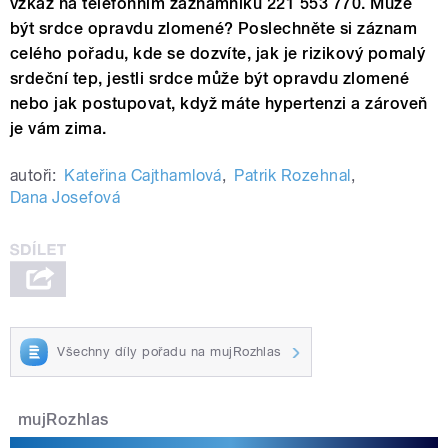
vzkaz na telefonním záznamníku 221 553 770. Může
být srdce opravdu zlomené? Poslechněte si záznam
celého pořadu, kde se dozvíte, jak je rizikový pomalý
srdeční tep, jestli srdce může být opravdu zlomené
nebo jak postupovat, když máte hypertenzi a zároveň
je vám zima.
autoři:
Kateřina Cajthamlová
,
Patrik Rozehnal
,
Dana Josefová
Všechny díly pořadu na mujRozhlas
mujRozhlas