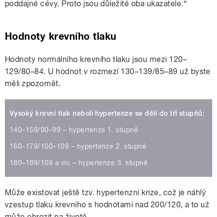
poddajné cévy. Proto jsou důležité oba ukazatele.“
Hodnoty krevního tlaku
Hodnoty normálního krevního tlaku jsou mezi 120–
129/80–84. U hodnot v rozmezí 130–139/85–89 už byste
měli zpozornět.
Vysoký krevní tlak neboli hypertenze se dělí do tří stupňů:
140–159/90–99 – hypertenze 1. stupně
160–179/100–109 – hypertenze 2. stupně
180–189/109 a víc – hypertenze 3. stupně
Může existovat ještě tzv. hypertenzní krize, což je náhlý
vzestup tlaku krevního s hodnotami nad 200/120, a to už
může ohrozit na životě.