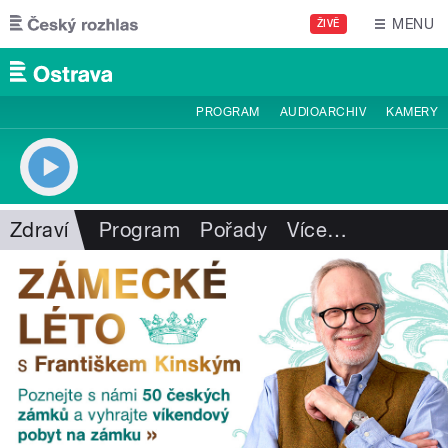
Přejít k hlavnímu obsahu
MENU
ŽIVĚ
PROGRAM
AUDIOARCHIV
KAMERY
Zdraví
Program
Pořady
Více
…