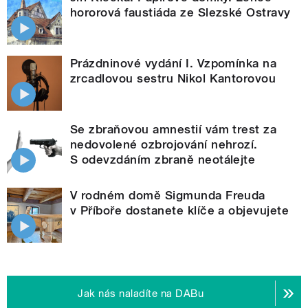
hororová faustiáda ze Slezské Ostravy
Prázdninové vydání I. Vzpomínka na
zrcadlovou sestru Nikol Kantorovou
Se zbraňovou amnestií vám trest za
nedovolené ozbrojování nehrozí.
S odevzdáním zbraně neotálejte
V rodném domě Sigmunda Freuda
v Příboře dostanete klíče a objevujete
Jak nás naladíte na DABu