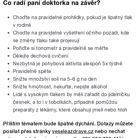
Co radí paní doktorka na závěr?
Choďte na pravidelné prohlídky, pokud je špatný tlak
v rodině
Choďte na pravidelné vyšetření očního pozadí, kde
se změny tlaku také projevují
Pořiďte si tonometr a pravidelně se měřte
Dělejte dechová cvičení
Nezbytná je pohybová aktivita alespoň 5x týdně
Pravidelně spěte
Snižte množství soli na 5–6 g na den
Snižte hmotnost, nekuřte, nepijte alkohol
Lidé s vysokým tlakem by měli zařadit do jídelníčku
česnek, a to i v tobolkách, případně pomůžou
preparáty z lékárny, které obsahují jmelí nebo hloh
Příštím tématem bude špatné dýchání. Dotazy můžete
posílat přes stránky
veseleazdrave.cz
nebo nechat