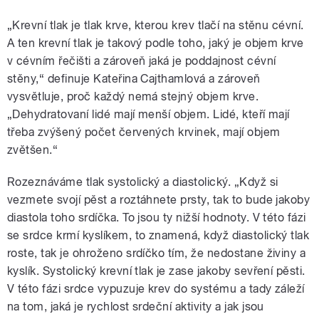
„Krevní tlak je tlak krve, kterou krev tlačí na stěnu cévní.
A ten krevní tlak je takový podle toho, jaký je objem krve
v cévním řečišti a zároveň jaká je poddajnost cévní
stěny,“ definuje Kateřina Cajthamlová a zároveň
vysvětluje, proč každý nemá stejný objem krve.
„Dehydratovaní lidé mají menší objem. Lidé, kteří mají
třeba zvýšený počet červených krvinek, mají objem
zvětšen.“
Rozeznáváme tlak systolický a diastolický. „Když si
vezmete svojí pěst a roztáhnete prsty, tak to bude jakoby
diastola toho srdíčka. To jsou ty nižší hodnoty. V této fázi
se srdce krmí kyslíkem, to znamená, když diastolický tlak
roste, tak je ohroženo srdíčko tím, že nedostane živiny a
kyslík. Systolický krevní tlak je zase jakoby sevření pěsti.
V této fázi srdce vypuzuje krev do systému a tady záleží
na tom, jaká je rychlost srdeční aktivity a jak jsou