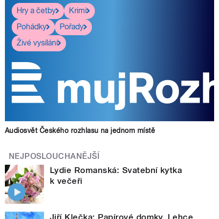
Hry a četby
Krimi
Pohádky
Pořady
Živé vysílání
Audiosvět Českého rozhlasu na jednom místě
NEJPOSLOUCHANĚJŠÍ
Lydie Romanská: Svatební kytka
k večeři
Jiří Klečka: Papírové domky. Lehce