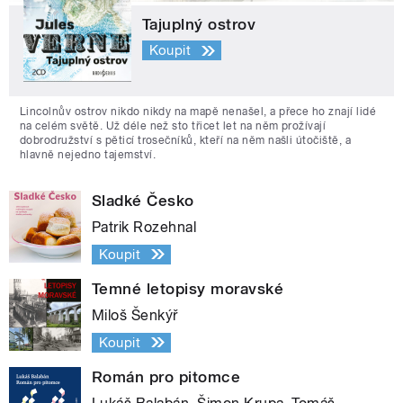
Tajuplný ostrov
Koupit
Lincolnův ostrov nikdo nikdy na mapě nenašel, a přece ho znají lidé
na celém světě. Už déle než sto třicet let na něm prožívají
dobrodružství s pěticí trosečníků, kteří na něm našli útočiště, a
hlavně nejedno tajemství.
Sladké Česko
Patrik Rozehnal
Koupit
Temné letopisy moravské
Miloš Šenkýř
Koupit
Román pro pitomce