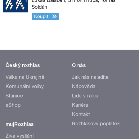
Lukáš Balabán, Šimon Krupa, Tomáš
Soldán
Koupit
Český rozhlas
O nás
Válka na Ukrajině
Jak nás naladíte
Komunální volby
Nápověda
Stanice
Lidé v rádiu
eShop
Kariéra
Kontakt
Rozhlasový poplatek
mujRozhlas
Živé vysílání