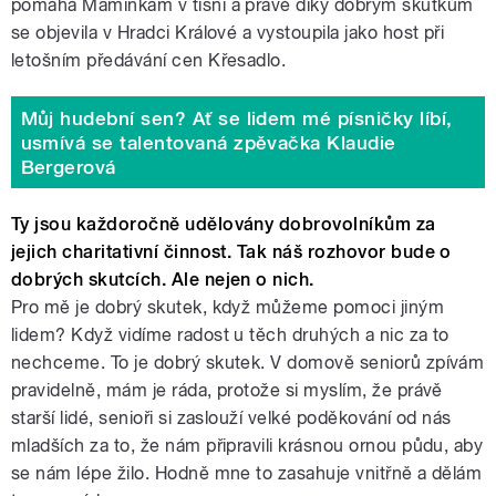
pomáhá Maminkám v tísni a právě díky dobrým skutkům
se objevila v Hradci Králové a vystoupila jako host při
letošním předávání cen Křesadlo.
Můj hudební sen? Ať se lidem mé písničky líbí,
usmívá se talentovaná zpěvačka Klaudie
Bergerová
Ty jsou každoročně udělovány dobrovolníkům za
jejich charitativní činnost. Tak náš rozhovor bude o
dobrých skutcích. Ale nejen o nich.
Pro mě je dobrý skutek, když můžeme pomoci jiným
lidem? Když vidíme radost u těch druhých a nic za to
nechceme. To je dobrý skutek. V domově seniorů zpívám
pravidelně, mám je ráda, protože si myslím, že právě
starší lidé, senioři si zaslouží velké poděkování od nás
mladších za to, že nám připravili krásnou ornou půdu, aby
se nám lépe žilo. Hodně mne to zasahuje vnitřně a dělám