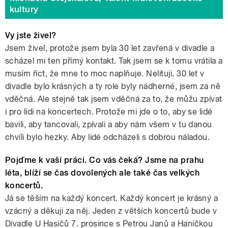
kultury
Vy jste živel?
Jsem živel, protože jsem byla 30 let zavřená v divadle a
scházel mi ten přímý kontakt. Tak jsem se k tomu vrátila a
musím říct, že mne to moc naplňuje. Nelituji. 30 let v
divadle bylo krásných a ty role byly nádherné, jsem za ně
vděčná. Ale stejně tak jsem vděčná za to, že můžu zpívat
i pro lidi na koncertech. Protože mi jde o to, aby se lidé
bavili, aby tancovali, zpívali a aby nám všem v tu danou
chvíli bylo hezky. Aby lidé odcházeli s dobrou náladou.
Pojďme k vaší práci. Co vás čeká? Jsme na prahu
léta, blíží se čas dovolených ale také čas velkých
koncertů.
Já se těším na každý koncert. Každý koncert je krásný a
vzácný a děkuji za něj. Jeden z větších koncertů bude v
Divadle U Hasičů 7. prosince s Petrou Janů a Haničkou