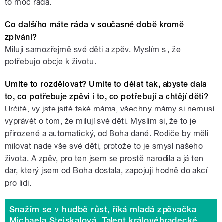
to moc ráda.
Co dalšího máte ráda v současné době kromě
zpívání?
Miluji samozřejmě své děti a zpěv. Myslím si, že
potřebujo oboje k životu.
Umíte to rozdělovat? Umíte to dělat tak, abyste dala
to, co potřebuje zpěvi i to, co potřebují a chtějí děti?
Určitě, vy jste jsitě také máma, všechny mámy si nemusí
vyprávět o tom, že milují své děti. Myslím si, že to je
přirozené a automatický, od Boha dané. Rodiče by měli
milovat nade vše své děti, protože to je smysl našeho
života. A zpěv, pro ten jsem se prostě narodila a já ten
dar, který jsem od Boha dostala, zapojuji hodně do akcí
pro lidi.
Snažím se v hudbě růst, říká mladá zpěvačka
Michaela Stejskalová, Talent královéhradecké