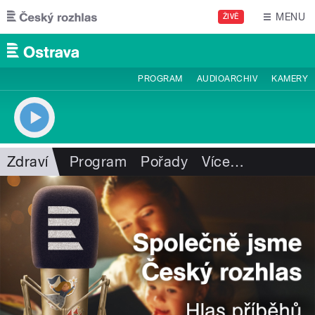
Přejít k hlavnímu obsahu
MENU
ŽIVĚ
PROGRAM
AUDIOARCHIV
KAMERY
Zdraví
Program
Pořady
Více
…