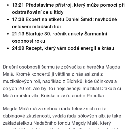
13:21 Představíme přístroj, který může pomoci při
odstraňování celulitidy
17:38 Expert na etiketu Daniel Šmíd: nevhodné
oslovení mladších lidí
21:13 Startuje 30. ročník ankety Šarmantní
osobnost roku
24:09 Recept, který vám dodá energii a krásu
Dnešní osobností šarmu je zpěvačka a herečka Magda
Malá. Kromě koncertů ji většina z nás asi zná z
muzikálových rolí, například z Bídníků, kde účinkovala
celých 20 let. Ale byl to i nejslavnější muzikál Drákula či
Malá muřská víla, Kráska a zvíře anebo Popelka.
Magda Malá má za sebou i řadu televizních rolí a
dabingové zkušenosti, vydala řadu sólových alb, je také
zakladatelkou Nadačního fondu Magdy Malé, který