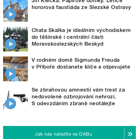
Jiří Klečka: Papírové domky. Lehce
hororová faustiáda ze Slezské Ostravy
Chata Skalka je ideálním východiskem
do těšínské i centrální části
Moravskoslezských Beskyd
V rodném domě Sigmunda Freuda
v Příboře dostanete klíče a objevujete
Se zbraňovou amnestií vám trest za
nedovolené ozbrojování nehrozí.
S odevzdáním zbraně neotálejte
Jak nás naladíte na DABu