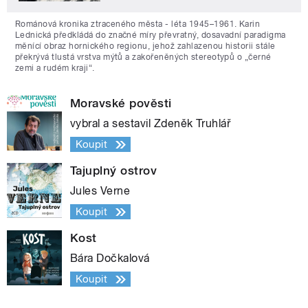
Románová kronika ztraceného města - léta 1945–1961. Karin
Lednická předkládá do značné míry převratný, dosavadní paradigma
měnící obraz hornického regionu, jehož zahlazenou historii stále
překrývá tlustá vrstva mýtů a zakořeněných stereotypů o „černé
zemi a rudém kraji“.
Moravské pověsti
vybral a sestavil Zdeněk Truhlář
Koupit
Tajuplný ostrov
Jules Verne
Koupit
Kost
Bára Dočkalová
Koupit