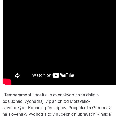
„Temperament i poetiku slovenských hor a dolin si
posluchači vychutnají v písních od Moravsko-
slovenských Kopanic přes Liptov, Podpolaní a Gemer až
na slovenský východ a to v hudebních úpravách Rinalda