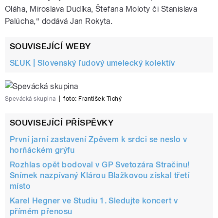
Oláha, Miroslava Dudíka, Štefana Moloty či Stanislava
Palúcha,“ dodává Jan Rokyta.
SOUVISEJÍCÍ WEBY
SĽUK | Slovenský ľudový umelecký kolektív
Spevácká skupina
|
foto:
František Tichý
SOUVISEJÍCÍ PŘÍSPĚVKY
První jarní zastavení Zpěvem k srdci se neslo v
horňáckém grýfu
Rozhlas opět bodoval v GP Svetozára Stračinu!
Snímek nazpívaný Klárou Blažkovou získal třetí
místo
Karel Hegner ve Studiu 1. Sledujte koncert v
přímém přenosu