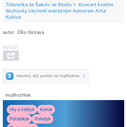
Túfaranka ze Šakvic ve Studiu 1. Koncert kvalitní
dechovky okořenil svérázným humorem Artur
Kubica
autor:
ČRo Ostrava
Všechny díly pořadu na mujRozhlas
mujRozhlas
Hry a četby
Krimi
Pohádky
Pořady