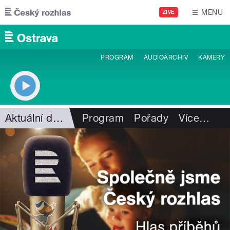
Přejít k hlavnímu obsahu
MENU
ŽIVĚ
PROGRAM
AUDIOARCHIV
KAMERY
Aktuální dění
Program
Pořady
Více
…