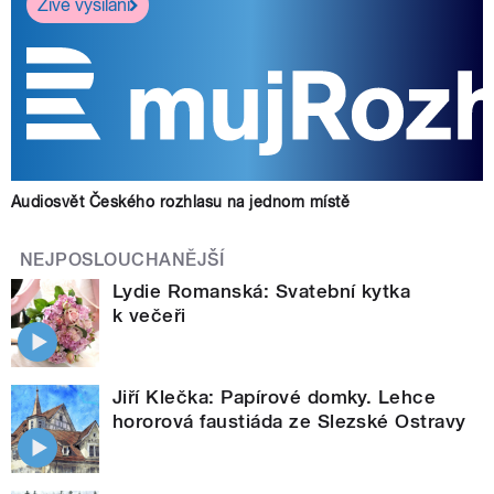
Živé vysílání
Audiosvět Českého rozhlasu na jednom místě
NEJPOSLOUCHANĚJŠÍ
Lydie Romanská: Svatební kytka
k večeři
Jiří Klečka: Papírové domky. Lehce
hororová faustiáda ze Slezské Ostravy