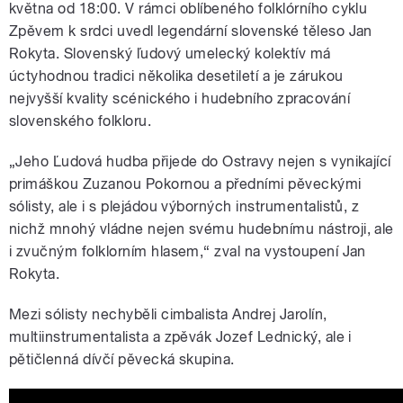
května od 18:00. V rámci oblíbeného folklórního cyklu
Zpěvem k srdci uvedl legendární slovenské těleso Jan
Rokyta. Slovenský ľudový umelecký kolektív má
úctyhodnou tradici několika desetiletí a je zárukou
nejvyšší kvality scénického i hudebního zpracování
slovenského folkloru.
„Jeho Ľudová hudba přijede do Ostravy nejen s vynikající
primáškou Zuzanou Pokornou a předními pěveckými
sólisty, ale i s plejádou výborných instrumentalistů, z
nichž mnohý vládne nejen svému hudebnímu nástroji, ale
i zvučným folklorním hlasem,“ zval na vystoupení Jan
Rokyta.
Mezi sólisty nechyběli cimbalista Andrej Jarolín,
multiinstrumentalista a zpěvák Jozef Lednický, ale i
pětičlenná dívčí pěvecká skupina.