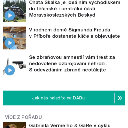
Chata Skalka je ideálním východiskem
do těšínské i centrální části
Moravskoslezských Beskyd
V rodném domě Sigmunda Freuda
v Příboře dostanete klíče a objevujete
Se zbraňovou amnestií vám trest za
nedovolené ozbrojování nehrozí.
S odevzdáním zbraně neotálejte
Jak nás naladíte na DABu
VÍCE Z POŘADU
Gabriela Vermelho & GaRe v cyklu