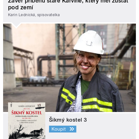
Závěr příběhu staré Karviné, který měl zůstat
pod zemí
Karin Lednická, spisovatelka
Šikmý kostel 3
Koupit