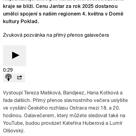
kraje se blíží. Cenu Jantar za rok 2025 dostanou
umělci spojení s naším regionem 4. května v Domě
kultury Poklad.
Zvuková pozvánka na přímý přenos galavečera
0:29
Vystoupí Tereza Mašková, Bandjeez, Hana Kotková a
řada dalších. Přímý přenos slavnostního večera uslyšíte
ve vysílání Českého rozhlasu Ostrava mezi 18. a 20.
hodinou. Galavečerem, který můžete sledovat také na
YouTube, budou provázet Kateřina Huberová a Lumír
Olšovský.