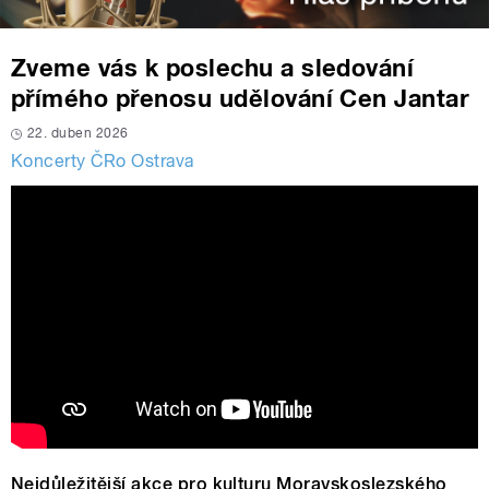
Zveme vás k poslechu a sledování
přímého přenosu udělování Cen Jantar
22. duben 2026
Koncerty ČRo Ostrava
Nejdůležitější akce pro kulturu Moravskoslezského