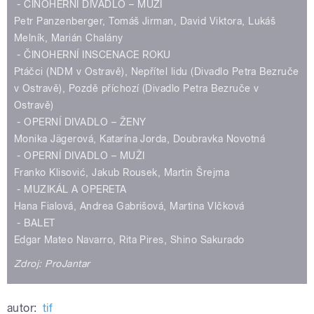
- ČINOHERNÍ DIVADLO – MUŽI
Petr Panzenberger, Tomáš Jirman, David Viktora, Lukáš
Melník, Marián Chalány
- ČINOHERNÍ INSCENACE ROKU
Ptáčci (NDM v Ostravě), Nepřítel lidu (Divadlo Petra Bezruče
v Ostravě), Pozdě příchozí (Divadlo Petra Bezruče v
Ostravě)
- OPERNÍ DIVADLO – ŽENY
Monika Jägerová, Katarína Jorda, Doubravka Novotná
- OPERNÍ DIVADLO – MUŽI
Franko Klisović, Jakub Rousek, Martin Šrejma
- MUZIKÁL A OPERETA
Hana Fialová, Andrea Gabrišová, Martina Vlčková
- BALET
Edgar Mateo Navarro, Rita Pires, Shino Sakurado
Zdroj: ProJantar
autor:
tif