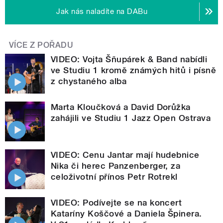
Jak nás naladíte na DABu
VÍCE Z POŘADU
VIDEO: Vojta Šňupárek & Band nabídli
ve Studiu 1 kromě známých hitů i písně
z chystaného alba
Marta Kloučková a David Dorůžka
zahájili ve Studiu 1 Jazz Open Ostrava
VIDEO: Cenu Jantar mají hudebnice
Nika či herec Panzenberger, za
celoživotní přínos Petr Rotrekl
VIDEO: Podívejte se na koncert
Kataríny Koščové a Daniela Špinera.