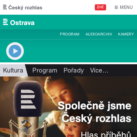
Přejít k hlavnímu obsahu
MENU
ŽIVĚ
PROGRAM
AUDIOARCHIV
KAMERY
Kultura
Program
Pořady
Více
…