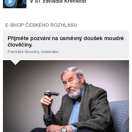
V S1 zavládla Krehkosť
E-SHOP ČESKÉHO ROZHLASU
Přijměte pozvání na úsměvný doušek moudré
člověčiny.
František Novotný, moderátor