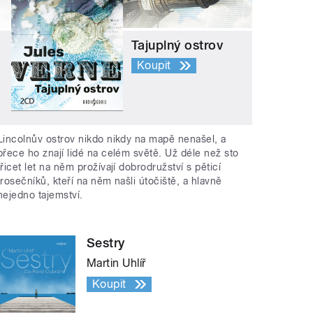
Tajuplný ostrov
Koupit
Lincolnův ostrov nikdo nikdy na mapě nenašel, a
přece ho znají lidé na celém světě. Už déle než sto
třicet let na něm prožívají dobrodružství s pěticí
trosečníků, kteří na něm našli útočiště, a hlavně
nejedno tajemství.
Sestry
Martin Uhlíř
Koupit