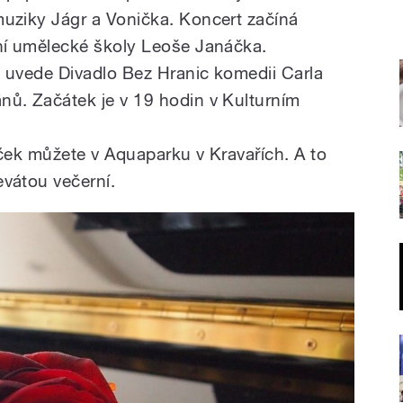
uziky Jágr a Vonička. Koncert začíná
ní umělecké školy Leoše Janáčka.
 uvede Divadlo Bez Hranic komedii Carla
ů. Začátek je v 19 hodin v Kulturním
víček můžete v Aquaparku v Kravařích. A to
vátou večerní.