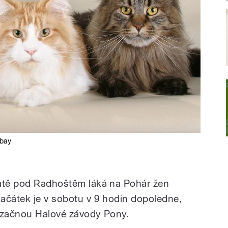
abay
tátě pod Radhoštěm láká na Pohár žen
ačátek je v sobotu v 9 hodin dopoledne,
u začnou Halové závody Pony.