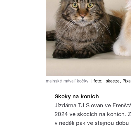
mainské mývalí kočky
|
foto:
skeeze
,
Pix
Skoky na koních
Jízdárna TJ Slovan ve Frenš
2024 ve skocích na koních. Z
v neděli pak ve stejnou dob