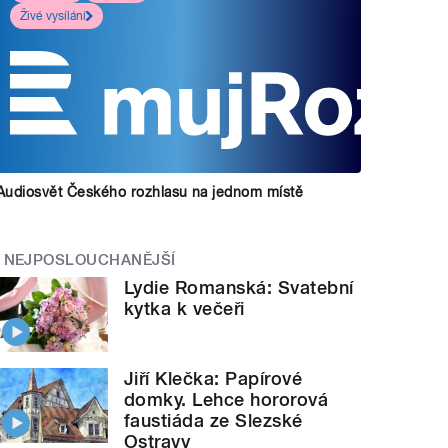
Živé vysílání
Audiosvět Českého rozhlasu na jednom místě
NEJPOSLOUCHANĚJŠÍ
Lydie Romanská: Svatební
kytka k večeři
Jiří Klečka: Papírové
domky. Lehce hororová
faustiáda ze Slezské
Ostravy