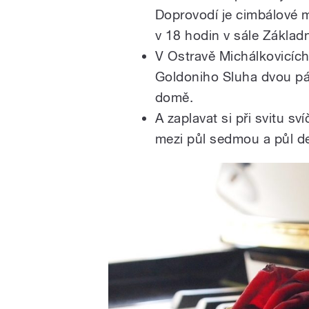
Doprovodí je cimbálové m
v 18 hodin v sále Základ
V Ostravě Michálkovicích
Goldoniho Sluha dvou pán
domě.
A zaplavat si při svitu s
mezi půl sedmou a půl de