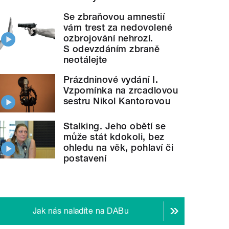
Se zbraňovou amnestií
vám trest za nedovolené
ozbrojování nehrozí.
S odevzdáním zbraně
neotálejte
Prázdninové vydání I.
Vzpomínka na zrcadlovou
sestru Nikol Kantorovou
Stalking. Jeho obětí se
může stát kdokoli, bez
ohledu na věk, pohlaví či
postavení
Jak nás naladíte na DABu