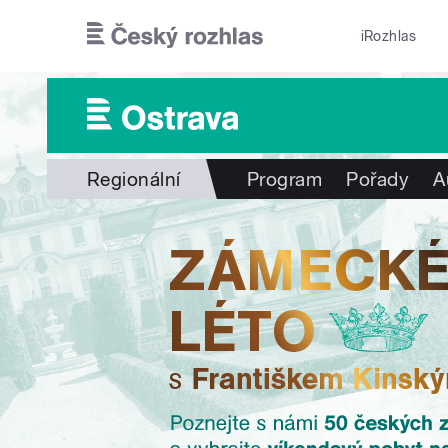
Přejít k hlavnímu obsahu
iRozhlas
Regionální
Program
Pořady
A