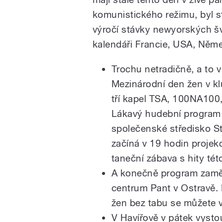
komunistického režimu, byl 
výročí stávky newyorských šva
kalendáři Francie, USA, Něme
Trochu netradičně, a to 
Mezinárodní den žen v kl
tří kapel TSA, 100NA100
Lákavý hudební program v
společenské středisko S
začíná v 19 hodin projek
taneční zábava s hity tét
A konečně program zaměř
centrum Pant v Ostravě.
žen bez tabu se můžete 
V Havířově v pátek vyst