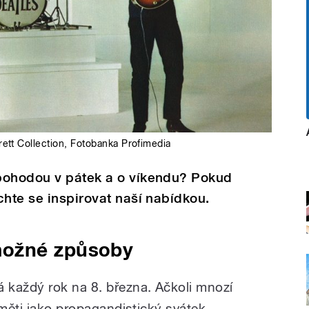
ett Collection
,
Fotobanka Profimedia
pohodou v pátek a o víkendu? Pokud
chte se inspirovat naší nabídkou.
ožné způsoby
 každý rok na 8. března. Ačkoli mnozí
aměti jako propagandistický svátek