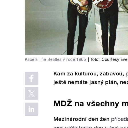
Kapela The Beatles v roce 1965
|
foto:
Courtesy Ever
Kam za kulturou, zábavou, 
ještě nemáte jasný plán, ne
MDŽ na všechny m
Mezinárodní den žen
připadá
mají stále tento den v živé p