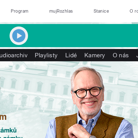
Program
mujRozhlas
Stanice
O r
udioarchiv
Playlisty
Lidé
Kamery
O nás