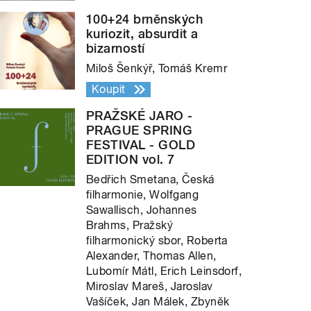
100+24 brněnských
kuriozit, absurdit a
bizarností
Miloš Šenkýř, Tomáš Kremr
Koupit
PRAŽSKÉ JARO -
PRAGUE SPRING
FESTIVAL - GOLD
EDITION vol. 7
Bedřich Smetana, Česká
filharmonie, Wolfgang
Sawallisch, Johannes
Brahms, Pražský
filharmonický sbor, Roberta
Alexander, Thomas Allen,
Lubomír Mátl, Erich Leinsdorf,
Miroslav Mareš, Jaroslav
Vašíček, Jan Málek, Zbyněk