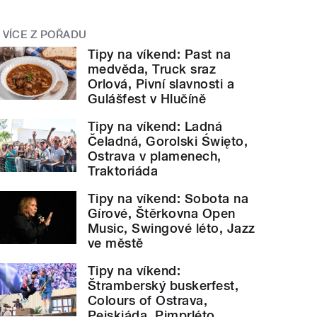
VÍCE Z POŘADU
Tipy na víkend: Past na
medvěda, Truck sraz
Orlová, Pivní slavnosti a
Gulášfest v Hlučíně
Tipy na víkend: Ladná
Čeladná, Gorolski Święto,
Ostrava v plamenech,
Traktoriáda
Tipy na víkend: Sobota na
Gírové, Štěrkovna Open
Music, Swingové léto, Jazz
ve městě
Tipy na víkend:
Štramberský buskerfest,
Colours of Ostrava,
Pejskiáda, Pimprléto