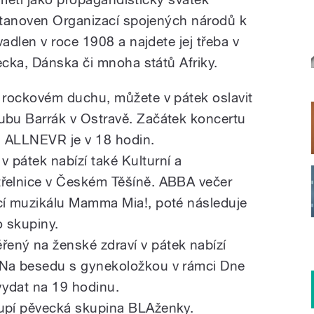
stanoven Organizací spojených národů k
dlen v roce 1908 a najdete jej třeba v
cka, Dánska či mnoha států Afriky.
v rockovém duchu, můžete v pátek oslavit
ubu Barrák v Ostravě. Začátek koncertu
, ALLNEVR je v 18 hodin.
 pátek nabízí také Kulturní a
třelnice v Českém Těšíně. ABBA večer
cí muzikálu Mamma Mia!, poté následuje
o skupiny.
ený na ženské zdraví v pátek nabízí
 Na besedu s gynekoložkou v rámci Dne
vydat na 19 hodinu.
oupí pěvecká skupina BLAženky.