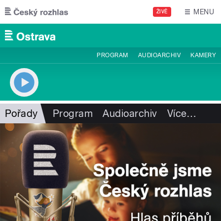
Přejít k hlavnímu obsahu
MENU
ŽIVĚ
PROGRAM
AUDIOARCHIV
KAMERY
Pořady
Program
Audioarchiv
Více
…