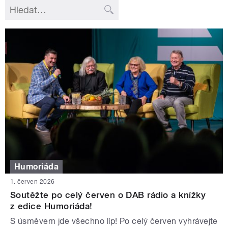
Humoriáda
1. červen 2026
Soutěžte po celý červen o DAB rádio a knížky
z edice Humoriáda!
S úsměvem jde všechno líp! Po celý červen vyhrávejte