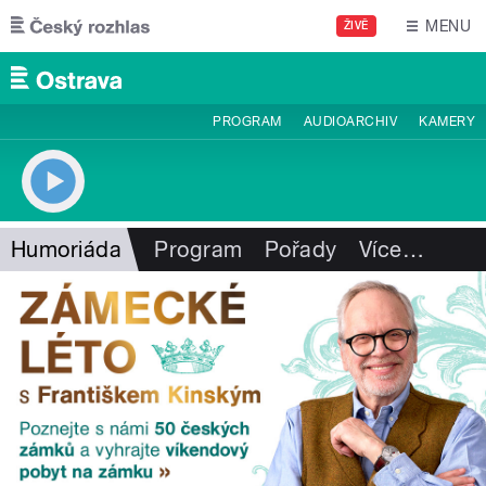
Přejít k hlavnímu obsahu
MENU
ŽIVĚ
PROGRAM
AUDIOARCHIV
KAMERY
Humoriáda
Program
Pořady
Více
…