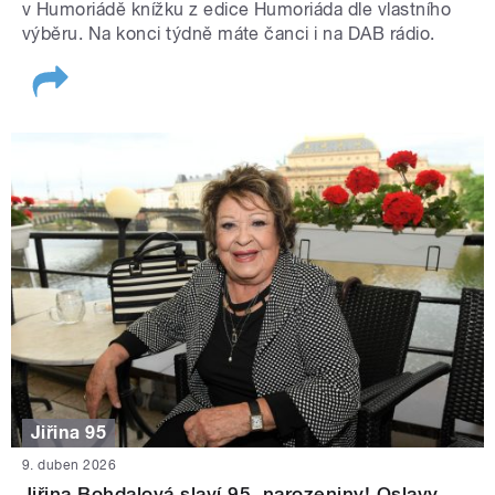
v Humoriádě knížku z edice Humoriáda dle vlastního
výběru. Na konci týdně máte čanci i na DAB rádio.
Jiřina 95
9. duben 2026
Jiřina Bohdalová slaví 95. narozeniny! Oslavy