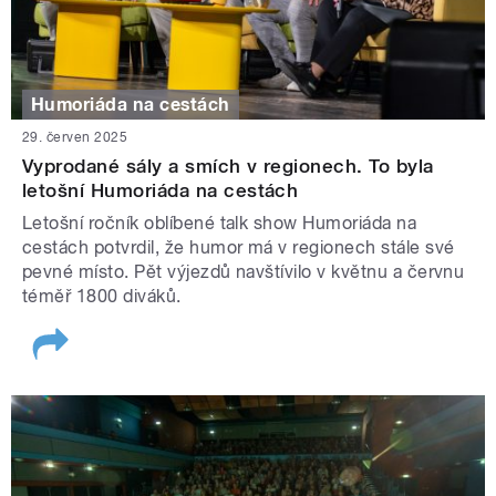
Humoriáda na cestách
29. červen 2025
Vyprodané sály a smích v regionech. To byla
letošní Humoriáda na cestách
Letošní ročník oblíbené talk show Humoriáda na
cestách potvrdil, že humor má v regionech stále své
pevné místo. Pět výjezdů navštívilo v květnu a červnu
téměř 1800 diváků.