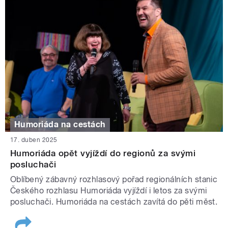
Humoriáda na cestách
17. duben 2025
Humoriáda opět vyjíždí do regionů za svými
posluchači
Oblíbený zábavný rozhlasový pořad regionálních stanic
Českého rozhlasu Humoriáda vyjíždí i letos za svými
posluchači. Humoriáda na cestách zavítá do pěti měst.