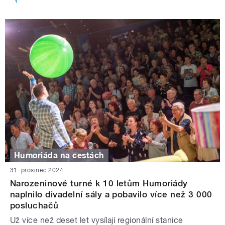
Humoriáda na cestách
31. prosinec 2024
Narozeninové turné k 10 letům Humoriády
naplnilo divadelní sály a pobavilo více než 3 000
posluchačů
Už více než deset let vysílají regionální stanice