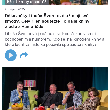
Křest knihy a soutěž
25. říjen 2025
Děkovačky Libuše Švormové už mají své
kmotry. Celý říjen soutěžte i o další knihy
z edice Humoriáda
Libuše Švormová je dáma s velkou láskou v srdci,
pochopením a humorem. Kdo se stal kmotrem knihy a
která lechtivá historka pobavila spoluautora knihy?