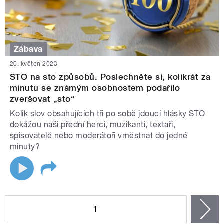
Zábava
20. květen 2023
STO na sto způsobů. Poslechněte si, kolikrát za
minutu se známým osobnostem podařilo
zveršovat „sto“
Kolik slov obsahujících tři po sobě jdoucí hlásky STO
dokážou naši přední herci, muzikanti, textaři,
spisovatelé nebo moderátoři vměstnat do jedné
minuty?
STRÁNKY
1
n