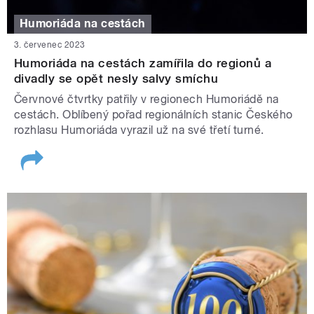
Humoriáda na cestách
3. červenec 2023
Humoriáda na cestách zamířila do regionů a
divadly se opět nesly salvy smíchu
Červnové čtvrtky patřily v regionech Humoriádě na
cestách. Oblíbený pořad regionálních stanic Českého
rozhlasu Humoriáda vyrazil už na své třetí turné.