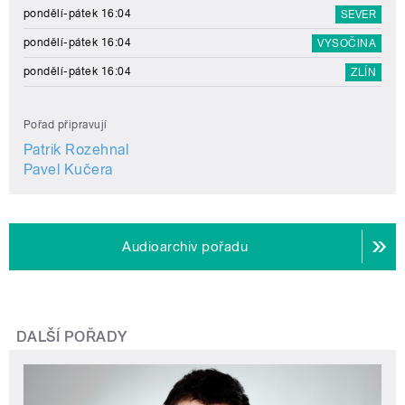
pondělí-pátek 16:04
SEVER
pondělí-pátek 16:04
VYSOČINA
pondělí-pátek 16:04
ZLÍN
Pořad připravují
Patrik Rozehnal
Pavel Kučera
Audioarchiv pořadu
DALŠÍ POŘADY