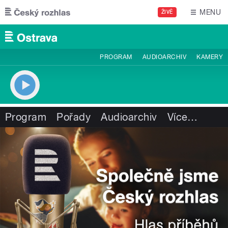
Přejít k hlavnímu obsahu
MENU
ŽIVĚ
PROGRAM
AUDIOARCHIV
KAMERY
Program
Pořady
Audioarchiv
Více
…