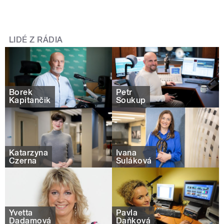
LIDÉ Z RÁDIA
Borek
Petr
Kapitančik
Soukup
Katarzyna
Ivana
Czerna
Šuláková
Yvetta
Pavla
Dadamová
Daňková