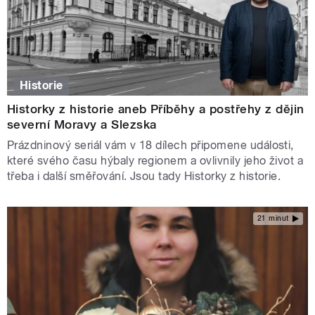
Historie
Historky z historie aneb Příběhy a postřehy z dějin
severní Moravy a Slezska
Prázdninový seriál vám v 18 dílech připomene události,
které svého času hýbaly regionem a ovlivnily jeho život a
třeba i další směřování. Jsou tady Historky z historie.
21 minut