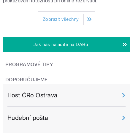
prokazování totožnosti při online rezervaci.
Zobrazit všechny
Jak nás naladíte na DABu
PROGRAMOVÉ TIPY
DOPORUČUJEME
Host ČRo Ostrava
Hudební pošta