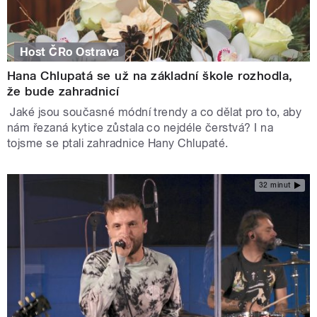
Host ČRo Ostrava
Hana Chlupatá se už na základní škole rozhodla,
že bude zahradnicí
Jaké jsou současné módní trendy a co dělat pro to, aby
nám řezaná kytice zůstala co nejdéle čerstvá? I na
tojsme se ptali zahradnice Hany Chlupaté.
32 minut