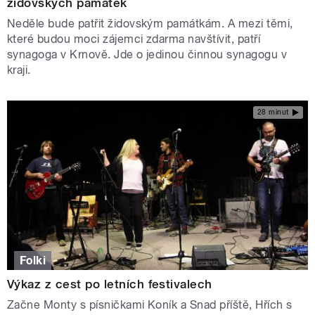
židovských památek
Neděle bude patřit židovským památkám. A mezi těmi,
které budou moci zájemci zdarma navštívit, patří
synagoga v Krnově. Jde o jedinou činnou synagogu v
kraji.
28 minut
Folki
Výkaz z cest po letních festivalech
Začne Monty s písničkami Koník a Snad příště, Hřích s