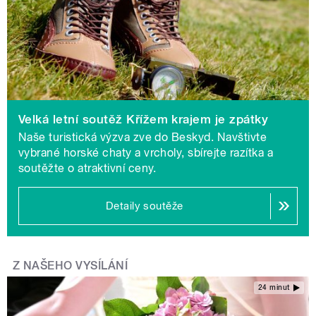
Velká letní soutěž Křížem krajem je zpátky
Naše turistická výzva zve do Beskyd. Navštivte
vybrané horské chaty a vrcholy, sbírejte razítka a
soutěžte o atraktivní ceny.
Detaily soutěže
Z NAŠEHO VYSÍLÁNÍ
24 minut