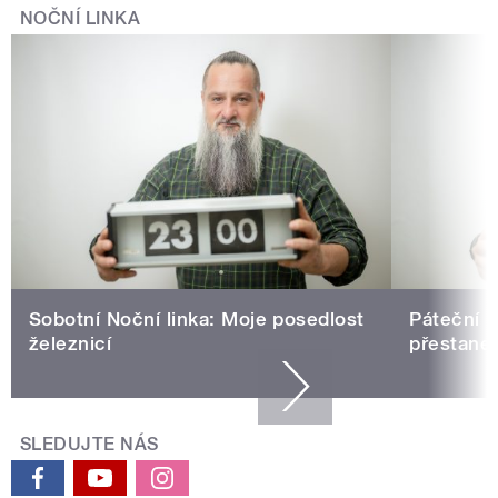
NOČNÍ LINKA
Sobotní Noční linka: Moje posedlost
Páteční N
železnicí
přestane 
SLEDUJTE NÁS