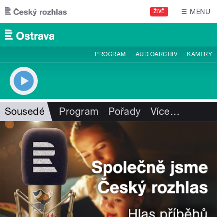
Přejít k hlavnímu obsahu
MENU
ŽIVĚ
PROGRAM
AUDIOARCHIV
KAMERY
Sousedé
Program
Pořady
Více
…