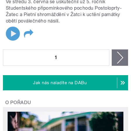
Ve středu 3. června se uskutečnil už 5. ročník
Studentského připomínkového pochodu Postoloprty-
Žatec a Pietní shromáždění v Žatci k uctění památky
obětí poválečného násilí.
STRÁNKY
1
n
Jak nás naladíte na DABu
O POŘADU