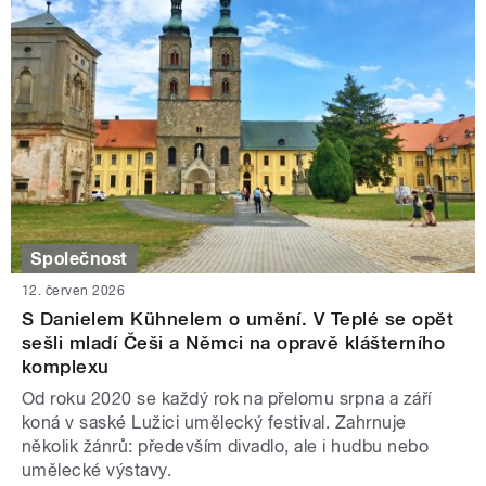
Společnost
12. červen 2026
S Danielem Kühnelem o umění. V Teplé se opět
sešli mladí Češi a Němci na opravě klášterního
komplexu
Od roku 2020 se každý rok na přelomu srpna a září
koná v saské Lužici umělecký festival. Zahrnuje
několik žánrů: především divadlo, ale i hudbu nebo
umělecké výstavy.