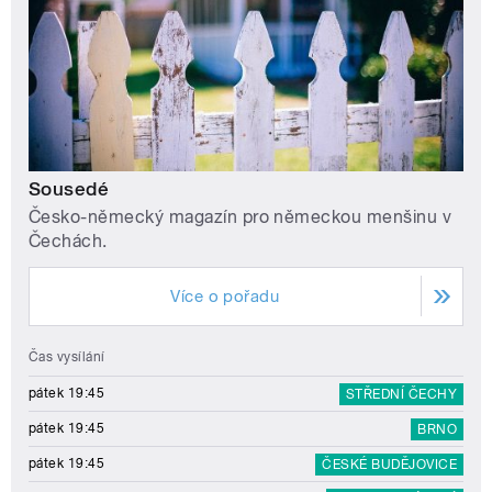
Sousedé
Česko-německý magazín pro německou menšinu v
Čechách.
Více o pořadu
Čas vysílání
pátek 19:45
STŘEDNÍ ČECHY
pátek 19:45
BRNO
pátek 19:45
ČESKÉ BUDĚJOVICE