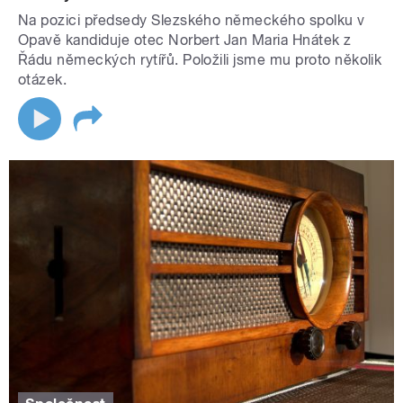
Na pozici předsedy Slezského německého spolku v
Opavě kandiduje otec Norbert Jan Maria Hnátek z
Řádu německých rytířů. Položili jsme mu proto několik
otázek.