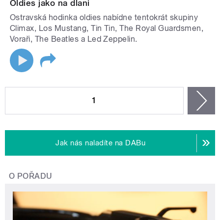
Oldies jako na dlani
Ostravská hodinka oldies nabídne tentokrát skupiny
Climax, Los Mustang, Tin Tin, The Royal Guardsmen,
Voraři, The Beatles a Led Zeppelin.
STRÁNKY
1
n
Jak nás naladíte na DABu
O POŘADU