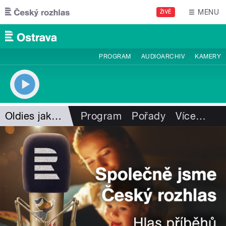
Přejít k hlavnímu obsahu
MENU
ŽIVĚ
PROGRAM
AUDIOARCHIV
KAMERY
Oldies jako na dlani
Program
Pořady
Více
…