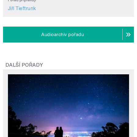
Jiří Tieftrunk
Audioarchiv pořadu
DALŠÍ POŘADY