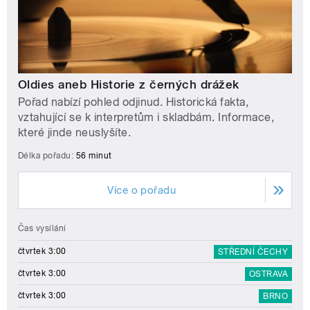
Oldies aneb Historie z černých drážek
Pořad nabízí pohled odjinud. Historická fakta,
vztahující se k interpretům i skladbám. Informace,
které jinde neuslyšíte.
Délka pořadu:
56 minut
Více o pořadu
Čas vysílání
čtvrtek 3:00
STŘEDNÍ ČECHY
čtvrtek 3:00
OSTRAVA
čtvrtek 3:00
BRNO