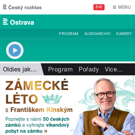
Přejít k hlavnímu obsahu
MENU
ŽIVĚ
PROGRAM
AUDIOARCHIV
KAMERY
Oldies jako na dlani
Program
Pořady
Více
…