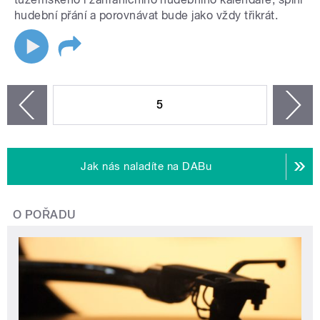
hudební přání a porovnávat bude jako vždy třikrát.
STRÁNKY
5
n
zí
Jak nás naladíte na DABu
O POŘADU