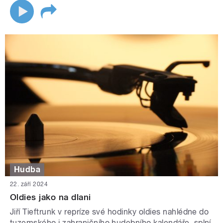
Hudba
22. září 2024
Oldies jako na dlani
Jiří Tieftrunk v repríze své hodinky oldies nahlédne do
tuzemského i zahraničního hudebního kalendáře, splní