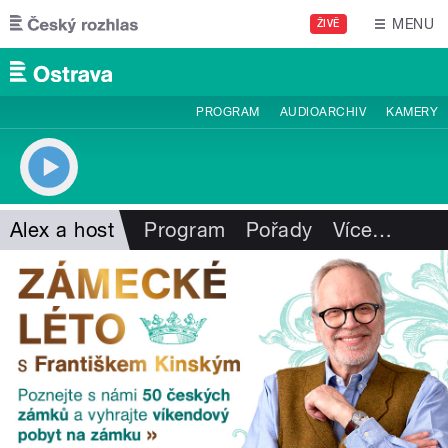
Přejít k hlavnímu obsahu
MENU
ŽIVĚ
PROGRAM
AUDIOARCHIV
KAMERY
Alex a host
Program
Pořady
Více
…