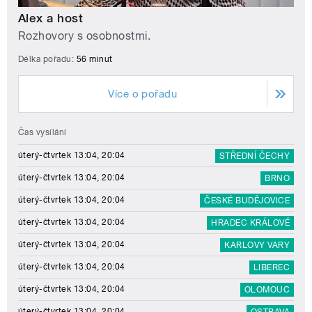
Alex a host
Rozhovory s osobnostmi.
Délka pořadu:
56 minut
Více o pořadu
Čas vysílání
úterý-čtvrtek 13:04, 20:04
STŘEDNÍ ČECHY
úterý-čtvrtek 13:04, 20:04
BRNO
úterý-čtvrtek 13:04, 20:04
ČESKÉ BUDĚJOVICE
úterý-čtvrtek 13:04, 20:04
HRADEC KRÁLOVÉ
úterý-čtvrtek 13:04, 20:04
KARLOVY VARY
úterý-čtvrtek 13:04, 20:04
LIBEREC
úterý-čtvrtek 13:04, 20:04
OLOMOUC
úterý-čtvrtek 13:04, 20:04
OSTRAVA