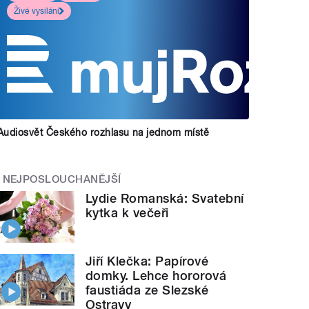
Živé vysílání
Audiosvět Českého rozhlasu na jednom místě
NEJPOSLOUCHANĚJŠÍ
Lydie Romanská: Svatební
kytka k večeři
Jiří Klečka: Papírové
domky. Lehce hororová
faustiáda ze Slezské
Ostravy