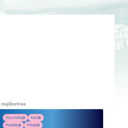
mujRozhlas
Hry a četby
Krimi
Pohádky
Pořady