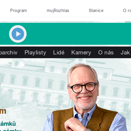
Program
mujRozhlas
Stanice
O r
oarchiv
Playlisty
Lidé
Kamery
O nás
Jak