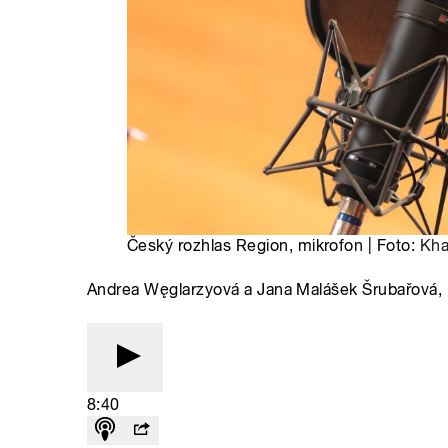
Český rozhlas Region, mikrofon | Foto:
Kha
Andrea Węglarzyová a Jana Malášek Šrubařová, 
8:40