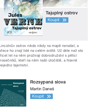
Tajuplný ostrov
Koupit
Lincolnův ostrov nikdo nikdy na mapě nenašel, a
přece ho znají lidé na celém světě. Už déle než sto
třicet let na něm prožívají dobrodružství s pěticí
trosečníků, kteří na něm našli útočiště, a hlavně
nejedno tajemství.
Rozsypaná slova
Martin Daneš
Koupit