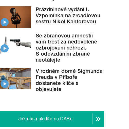
Prázdninové vydání I.
Vzpomínka na zrcadlovou
sestru Nikol Kantorovou
Se zbraňovou amnestií
vám trest za nedovolené
ozbrojování nehrozí.
S odevzdáním zbraně
neotálejte
V rodném domě Sigmunda
Freuda v Příboře
dostanete klíče a
objevujete
Jak nás naladíte na DABu