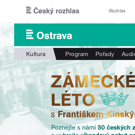
Přejít k hlavnímu obsahu
iRozhlas
Kultura
Program
Pořady
Audi