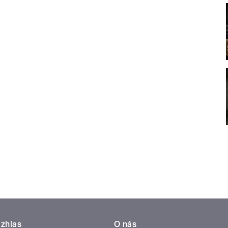
zhlas
O nás