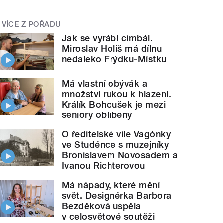
VÍCE Z POŘADU
Jak se vyrábí cimbál.
Miroslav Holiš má dílnu
nedaleko Frýdku-Místku
Má vlastní obývák a
množství rukou k hlazení.
Králík Bohoušek je mezi
seniory oblíbený
O ředitelské vile Vagónky
ve Studénce s muzejníky
Bronislavem Novosadem a
Ivanou Richterovou
Má nápady, které mění
svět. Designérka Barbora
Bezděková uspěla
v celosvětové soutěži