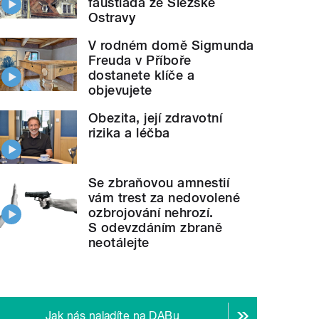
faustiáda ze Slezské
Ostravy
V rodném domě Sigmunda
Freuda v Příboře
dostanete klíče a
objevujete
Obezita, její zdravotní
rizika a léčba
Se zbraňovou amnestií
vám trest za nedovolené
ozbrojování nehrozí.
S odevzdáním zbraně
neotálejte
Jak nás naladíte na DABu