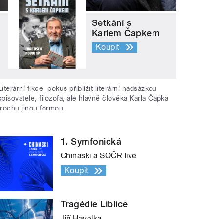
Setkání s
Karlem Čapkem
Koupit
Literární fikce, pokus přiblížit literární nadsázkou
spisovatele, filozofa, ale hlavně člověka Karla Čapka
trochu jinou formou.
1. Symfonická
Chinaski a SOČR live
Koupit
Tragédie Liblice
Jiří Havelka