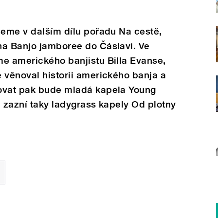
jeme v dalším dílu pořadu Na cestě,
na Banjo jamboree do Čáslavi. Ve
me amerického banjistu Billa Evanse,
 věnoval historii amerického banja a
ovat pak bude mladá kapela Young
a zazní taky ladygrass kapely Od plotny