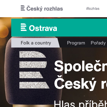
Přejít k hlavnímu obsahu
iRozhlas
Folk a country
Program
Pořady