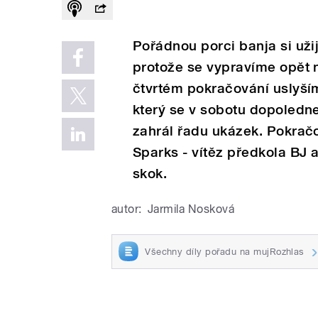
Pořádnou porci banja si uži
protože se vypravíme opět 
čtvrtém pokračování uslyší
který se v sobotu dopoledne
zahrál řadu ukázek. Pokrač
Sparks - vítěz předkola BJ 
skok.
autor:
Jarmila Nosková
Všechny díly pořadu na mujRozhlas