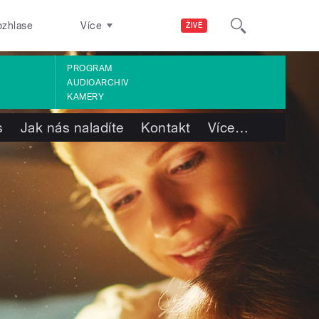
ozhlase
Více
ŽIVĚ
PROGRAM
AUDIOARCHIV
KAMERY
s
Jak nás naladíte
Kontakt
Více
…