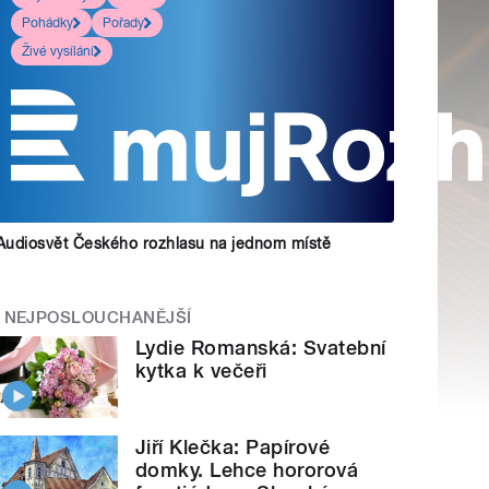
Pohádky
Pořady
Živé vysílání
Audiosvět Českého rozhlasu na jednom místě
NEJPOSLOUCHANĚJŠÍ
Lydie Romanská: Svatební
kytka k večeři
Jiří Klečka: Papírové
domky. Lehce hororová