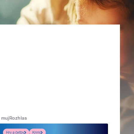
mujRozhlas
Hry a četby
Krimi