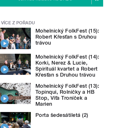
VÍCE Z POŘADU
Mohelnický FolkFest (15):
Robert Křesťan s Druhou
trávou
Mohelnický FolkFest (14):
Korki, Nerez & Lucie,
Spirituál kvartet a Robert
Křesťan s Druhou trávou
Mohelnický FolkFest (13):
Topinqui, Rolničky a HB
Stop, Víťa Troníček a
Marien
Porta šedesátiletá (2)