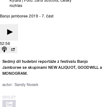
Kytara | Foto:
Jana Šustová
, Český
rozhlas
Banjo jamboree 2019 - 7. část
52:56
Sedmý díl hudební reportáže z festivalu Banjo
Jamboree se skupinami NEW ALIQUOT, GOODWILL a
MONOGRAM.
autor:
Sandy Nosek