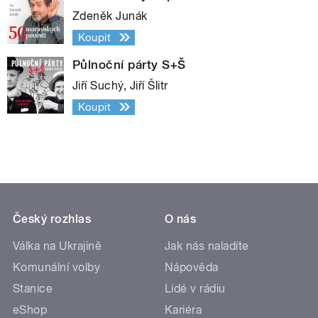
Zdeněk Junák
Koupit
Půlnoční párty S+Š
Jiří Suchý, Jiří Šlitr
Koupit
Český rozhlas
O nás
Válka na Ukrajině
Jak nás naladíte
Komunální volby
Nápověda
Stanice
Lidé v rádiu
eShop
Kariéra