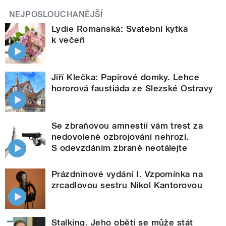
NEJPOSLOUCHANĚJŠÍ
Lydie Romanská: Svatební kytka
k večeři
Jiří Klečka: Papírové domky. Lehce
hororová faustiáda ze Slezské Ostravy
Se zbraňovou amnestií vám trest za
nedovolené ozbrojování nehrozí.
S odevzdáním zbraně neotálejte
Prázdninové vydání I. Vzpomínka na
zrcadlovou sestru Nikol Kantorovou
Stalking. Jeho obětí se může stát