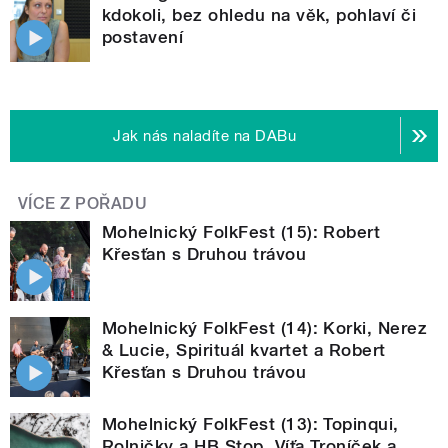
kdokoli, bez ohledu na věk, pohlaví či
postavení
Jak nás naladíte na DABu
VÍCE Z POŘADU
Mohelnický FolkFest (15): Robert
Křesťan s Druhou trávou
Mohelnický FolkFest (14): Korki, Nerez
& Lucie, Spirituál kvartet a Robert
Křesťan s Druhou trávou
Mohelnický FolkFest (13): Topinqui,
Rolničky a HB Stop, Víťa Troníček a