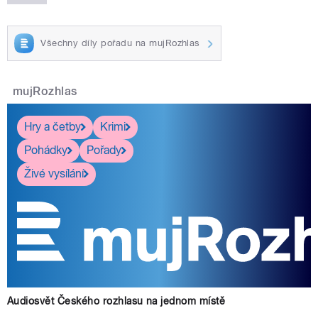
Všechny díly pořadu na mujRozhlas
mujRozhlas
Hry a četby
Krimi
Pohádky
Pořady
Živé vysílání
Audiosvět Českého rozhlasu na jednom místě