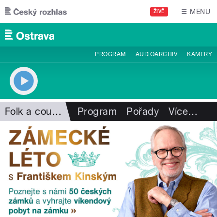
Přejít k hlavnímu obsahu
MENU
ŽIVĚ
PROGRAM
AUDIOARCHIV
KAMERY
Folk a country
Program
Pořady
Více
…