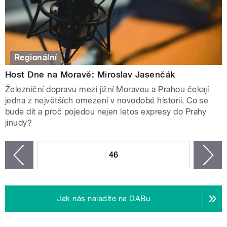
Regionální
Host Dne na Moravě: Miroslav Jasenčák
Železniční dopravu mezi jižní Moravou a Prahou čekají
jedna z největších omezení v novodobé historii. Co se
bude dít a proč pojedou nejen letos expresy do Prahy
jinudy?
STRÁNKY
46
n
zí
Jak nás naladíte na DABu