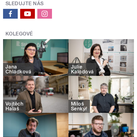
SLEDUJTE NÁS
KOLEGOVÉ
Jana
Julie
Chládková
Kalodová
Vojtěch
Miloš
Halaš
Šenkýř