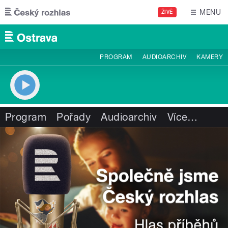
Přejít k hlavnímu obsahu
MENU
ŽIVĚ
PROGRAM
AUDIOARCHIV
KAMERY
Program
Pořady
Audioarchiv
Více
…