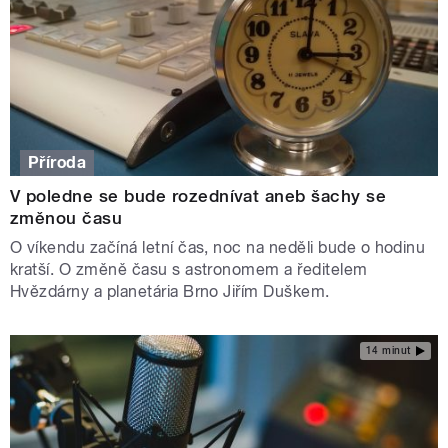
Příroda
V poledne se bude rozednívat aneb šachy se
změnou času
O víkendu začíná letní čas, noc na neděli bude o hodinu
kratší. O změně času s astronomem a ředitelem
Hvězdárny a planetária Brno Jiřím Duškem.
14 minut