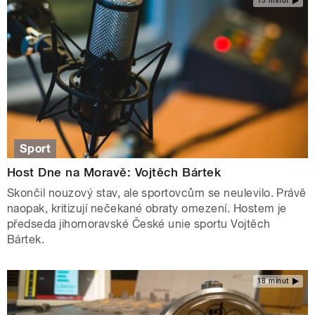
13 minut
Sport
Host Dne na Moravě: Vojtěch Bártek
Skončil nouzový stav, ale sportovcům se neulevilo. Právě
naopak, kritizují nečekané obraty omezení. Hostem je
předseda jihomoravské České unie sportu Vojtěch
Bártek.
18 minut