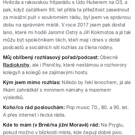
Hvězda a rakouskou hitparádu s Udo Huberem na Ö3, a
pak, když začátkem 90. let přišla ta příležitost zasednout
za mixážní pult v soukromém rádiu, byl jsem ve správnou
dobu na správném místě. V roce 2017 jsem pak dostal
lano, které mi hodili Jaromír Ostrý a Jiří Kokmotos a já tak
můžu být společníkem těch, kteří mají i dnes v době
podcastů a sociálních sítí rozhlas za člena rodiny.
Můj oblíbený rozhlasový pořad/podcast:
Obecně
Radioknihy
, ale i Písničky, které nestárnou a rozhovory
kolegyň a kolegů se zajímavými hosty.
Kým jsem mimo rozhlas:
Někdo by řekl lenochem, já ale
říkám zahrádkář s minimem námahy a maximem
výsledků.
Koho/co rád poslouchám:
Pop music 70., 80. a 90. let.
A přes internet i řecká rádia.
Kde to mám (v Brně/na jižní Moravě) rád:
Na Pryglu,
pokud možno v blízkosti místa, kde čepují dobré pivo.