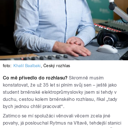
foto:
Khalil Baalbaki
,
Český rozhlas
Co mě přivedlo do rozhlasu?
Skromně musím
konstatovat, že už 35 let si plním svůj sen – ještě jako
student brněnské elektroprůmyslovky jsem si tehdy v
duchu, cestou kolem brněnského rozhlasu, říkal „tady
bych jednou chtěl pracovat“.
Zatímco se mí spolužáci věnovali věcem zcela jiné
povahy, já poslouchal Rytmus na Vltavě, tehdejší stanici