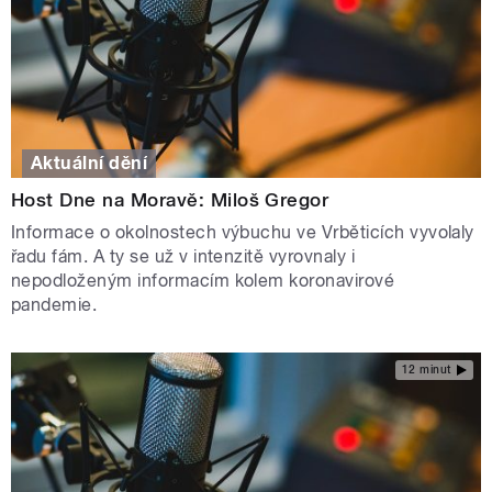
Aktuální dění
Host Dne na Moravě: Miloš Gregor
Informace o okolnostech výbuchu ve Vrběticích vyvolaly
řadu fám. A ty se už v intenzitě vyrovnaly i
nepodloženým informacím kolem koronavirové
pandemie.
12 minut