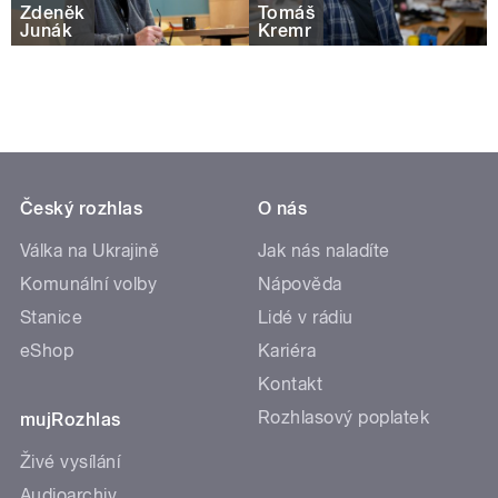
Zdeněk
Tomáš
Junák
Kremr
Český rozhlas
O nás
Válka na Ukrajině
Jak nás naladíte
Komunální volby
Nápověda
Stanice
Lidé v rádiu
eShop
Kariéra
Kontakt
Rozhlasový poplatek
mujRozhlas
Živé vysílání
Audioarchiv