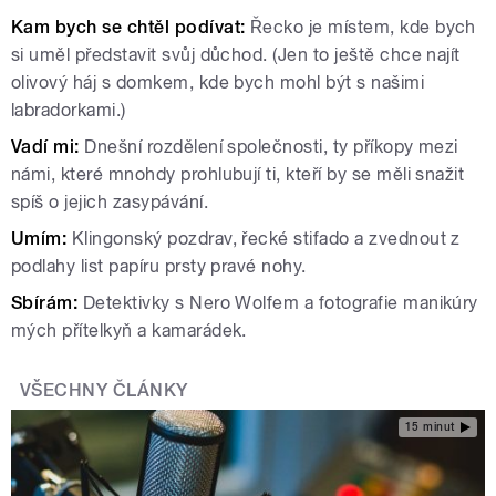
Kam bych se chtěl podívat:
Řecko je místem, kde bych
si uměl představit svůj důchod. (Jen to ještě chce najít
olivový háj s domkem, kde bych mohl být s našimi
labradorkami.)
Vadí mi:
Dnešní rozdělení společnosti, ty příkopy mezi
námi, které mnohdy prohlubují ti, kteří by se měli snažit
spíš o jejich zasypávání.
Umím:
Klingonský pozdrav, řecké stifado a zvednout z
podlahy list papíru prsty pravé nohy.
Sbírám:
Detektivky s Nero Wolfem a fotografie manikúry
mých přítelkyň a kamarádek.
VŠECHNY ČLÁNKY
15 minut