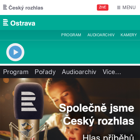
Přejít k hlavnímu obsahu
MENU
ŽIVĚ
PROGRAM
AUDIOARCHIV
KAMERY
Program
Pořady
Audioarchiv
Více
…