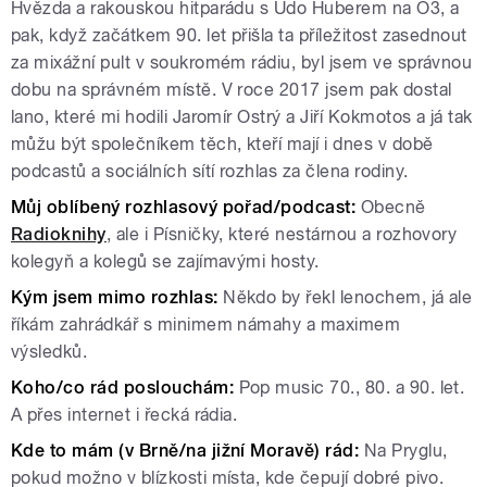
Hvězda a rakouskou hitparádu s Udo Huberem na Ö3, a
pak, když začátkem 90. let přišla ta příležitost zasednout
za mixážní pult v soukromém rádiu, byl jsem ve správnou
dobu na správném místě. V roce 2017 jsem pak dostal
lano, které mi hodili Jaromír Ostrý a Jiří Kokmotos a já tak
můžu být společníkem těch, kteří mají i dnes v době
podcastů a sociálních sítí rozhlas za člena rodiny.
Můj oblíbený rozhlasový pořad/podcast:
Obecně
Radioknihy
, ale i Písničky, které nestárnou a rozhovory
kolegyň a kolegů se zajímavými hosty.
Kým jsem mimo rozhlas:
Někdo by řekl lenochem, já ale
říkám zahrádkář s minimem námahy a maximem
výsledků.
Koho/co rád poslouchám:
Pop music 70., 80. a 90. let.
A přes internet i řecká rádia.
Kde to mám (v Brně/na jižní Moravě) rád:
Na Pryglu,
pokud možno v blízkosti místa, kde čepují dobré pivo.