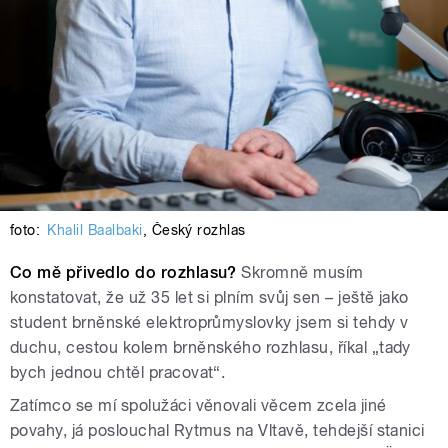
foto:
Khalil Baalbaki
,
Český rozhlas
Co mě přivedlo do rozhlasu?
Skromně musím
konstatovat, že už 35 let si plním svůj sen – ještě jako
student brněnské elektroprůmyslovky jsem si tehdy v
duchu, cestou kolem brněnského rozhlasu, říkal „tady
bych jednou chtěl pracovat“.
Zatímco se mí spolužáci věnovali věcem zcela jiné
povahy, já poslouchal Rytmus na Vltavě, tehdejší stanici