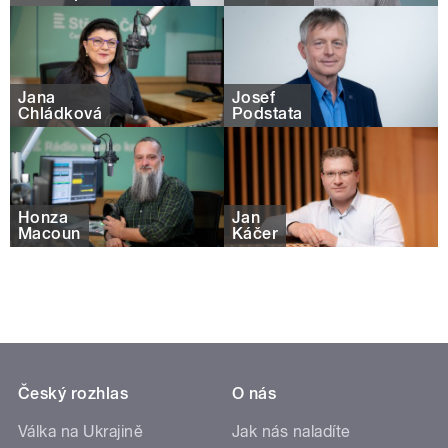
Jana
Josef
Chládková
Podstata
Honza
Jan
Macoun
Káčer
Český rozhlas
O nás
Válka na Ukrajině
Jak nás naladíte