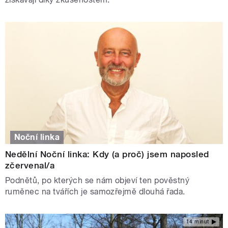
Noční linka
Nedělní Noční linka: Kdy (a proč) jsem naposled
zčervenal/a
Podnětů, po kterých se nám objeví ten pověstný
ruměnec na tvářích je samozřejmě dlouhá řada.
14 minut