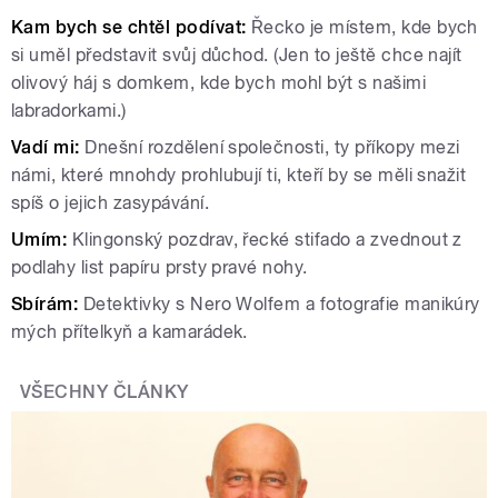
Kam bych se chtěl podívat:
Řecko je místem, kde bych
si uměl představit svůj důchod. (Jen to ještě chce najít
olivový háj s domkem, kde bych mohl být s našimi
labradorkami.)
Vadí mi:
Dnešní rozdělení společnosti, ty příkopy mezi
námi, které mnohdy prohlubují ti, kteří by se měli snažit
spíš o jejich zasypávání.
Umím:
Klingonský pozdrav, řecké stifado a zvednout z
podlahy list papíru prsty pravé nohy.
Sbírám:
Detektivky s Nero Wolfem a fotografie manikúry
mých přítelkyň a kamarádek.
VŠECHNY ČLÁNKY