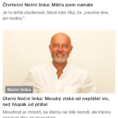
Čtvrteční Noční linka: Měl/a jsem namále
Je to letitá zkušenost, která nám říká, že „nevíme dne,
ani hodiny”.
Noční linka
Úterní Noční linka: Moudrý získá od nepřátel víc,
než hlupák od přátel
Moudrost je ctností, se kterou se lidé nerodí, ale kterou
získávají díky zkušenostem.