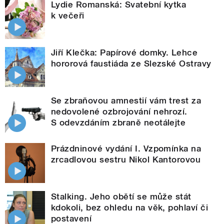
Lydie Romanská: Svatební kytka
k večeři
Jiří Klečka: Papírové domky. Lehce
hororová faustiáda ze Slezské Ostravy
Se zbraňovou amnestií vám trest za
nedovolené ozbrojování nehrozí.
S odevzdáním zbraně neotálejte
Prázdninové vydání I. Vzpomínka na
zrcadlovou sestru Nikol Kantorovou
Stalking. Jeho obětí se může stát
kdokoli, bez ohledu na věk, pohlaví či
postavení