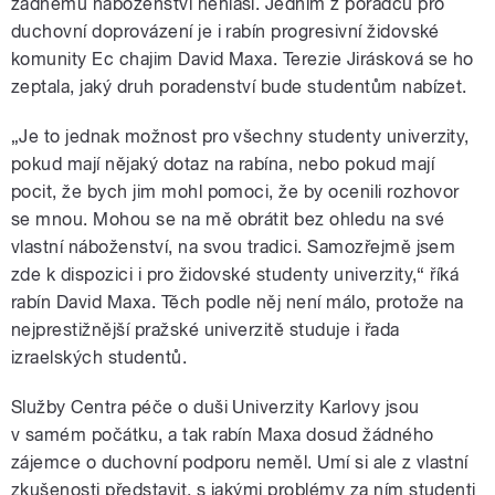
žádnému náboženství nehlásí. Jedním z poradců pro
duchovní doprovázení je i rabín progresivní židovské
komunity Ec chajim David Maxa. Terezie Jirásková se ho
zeptala, jaký druh poradenství bude studentům nabízet.
„Je to jednak možnost pro všechny studenty univerzity,
pokud mají nějaký dotaz na rabína, nebo pokud mají
pocit, že bych jim mohl pomoci, že by ocenili rozhovor
se mnou. Mohou se na mě obrátit bez ohledu na své
vlastní náboženství, na svou tradici. Samozřejmě jsem
zde k dispozici i pro židovské studenty univerzity,“ říká
rabín David Maxa. Těch podle něj není málo, protože na
nejprestižnější pražské univerzitě studuje i řada
izraelských studentů.
Služby Centra péče o duši Univerzity Karlovy jsou
v samém počátku, a tak rabín Maxa dosud žádného
zájemce o duchovní podporu neměl. Umí si ale z vlastní
zkušenosti představit, s jakými problémy za ním studenti