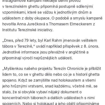
instagramové kampani někdejší denní provoz
v terezínském ghettu připomíná postupně sdílenými
vzpomínkami, které se vážou k jednotlivým dnům a
událostem z doby okupace.
O podobě a smyslu kampaně
hovořila Anna Jurečková s Thomasem Elmeckerem z
Institutu Terezínské iniciativy.
„Dnes, před 79 lety, byl Karl Rahm jmenován velitelem
tábora v Terezíně,“ uvádí například příspěvek z 8. února.
Jednotlivé informace jsou převážně v angličtině a
připomínají výročí nejrůznějších událostí.
„Myšlenkou našeho projektu Terezín Chronicle je přiblížit
lidem to, co se v ghettu dělo nebo co je s historií ghetta
spojeno. Když se zamýšlíte nad holokaustem a všemi
jeho hrůznými vrstvami, snad každému, včetně mě, se
stalo, že si obvykle vybaví nějaký dokument o
koncentračních táborech a dalších událostech s nimi
spojených. Nebo si holokaust a jeho oběti připomínáme