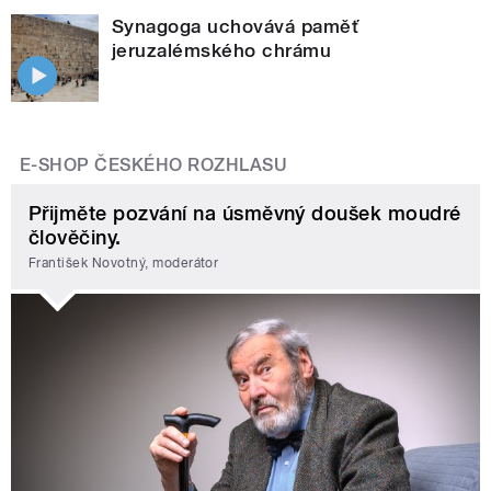
Synagoga uchovává paměť
jeruzalémského chrámu
E-SHOP ČESKÉHO ROZHLASU
Přijměte pozvání na úsměvný doušek moudré
člověčiny.
František Novotný, moderátor