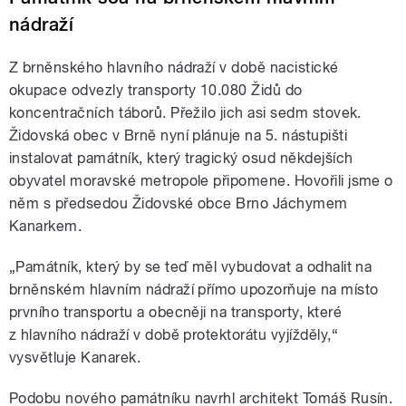
nádraží
Z brněnského hlavního nádraží v době nacistické
okupace odvezly transporty 10.080 Židů do
koncentračních táborů. Přežilo jich asi sedm stovek.
Židovská obec v Brně nyní plánuje na 5. nástupišti
instalovat památník, který tragický osud někdejších
obyvatel moravské metropole připomene. Hovořili jsme o
něm s předsedou Židovské obce Brno Jáchymem
Kanarkem.
„Památník, který by se teď měl vybudovat a odhalit na
brněnském hlavním nádraží přímo upozorňuje na místo
prvního transportu a obecněji na transporty, které
z hlavního nádraží v době protektorátu vyjížděly,“
vysvětluje Kanarek.
Podobu nového památníku navrhl architekt Tomáš Rusín.