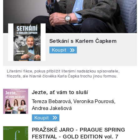
Setkání s Karlem Čapkem
Koupit
Literární fikce, pokus přiblížit literární nadsázkou spisovatele,
filozofa, ale hlavně člověka Karla Čapka trochu jinou formou.
Jezte, ať vám to sluší
Tereza Bebarová, Veronika Pourová,
Andrea Jakešová
Koupit
PRAŽSKÉ JARO - PRAGUE SPRING
FESTIVAL - GOLD EDITION vol. 7