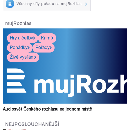
Všechny díly pořadu na mujRozhlas
mujRozhlas
Hry a četby
Krimi
Pohádky
Pořady
Živé vysílání
Audiosvět Českého rozhlasu na jednom místě
NEJPOSLOUCHANĚJŠÍ