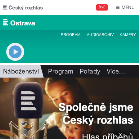
Přejít k hlavnímu obsahu
MENU
ŽIVĚ
PROGRAM
AUDIOARCHIV
KAMERY
Náboženství
Program
Pořady
Více
…