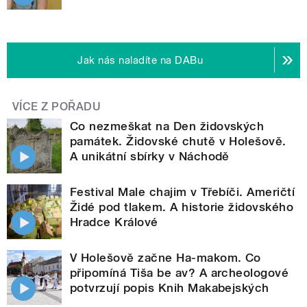
Jak nás naladíte na DABu
VÍCE Z POŘADU
Co nezmeškat na Den židovských
památek. Židovské chutě v Holešově.
A unikátní sbírky v Náchodě
Festival Male chajim v Třebíči. Američtí
Židé pod tlakem. A historie židovského
Hradce Králové
V Holešově začne Ha-makom. Co
připomíná Tiša be av? A archeologové
potvrzují popis Knih Makabejských