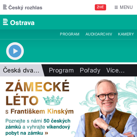
Přejít k hlavnímu obsahu
MENU
ŽIVĚ
PROGRAM
AUDIOARCHIV
KAMERY
Česká dvanáctka
Program
Pořady
Více
…