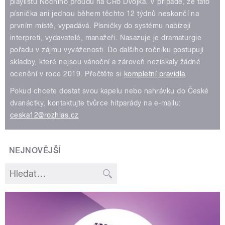
playlistu Nočního proudu na ČRo Dvojka. V případě, že tato
písnička ani jednou během těchto 12 týdnů neskončí na
prvním místě, vypadává. Písničky do systému nabízejí
interpreti, vydavatelé, manažeři. Nasazuje je dramaturgie
pořadu v zájmu vyváženosti. Do dalšího ročníku postupují
skladby, které nejsou vánoční a zároveň nezískaly žádné
ocenění v roce 2019. Přečtěte si
kompletní pravidla
.
Pokud chcete dostat svou kapelu nebo nahrávku do České
dvanáctky, kontaktujte tvůrce hitparády na e-mailu:
ceska12@rozhlas.cz
NEJNOVĚJŠÍ