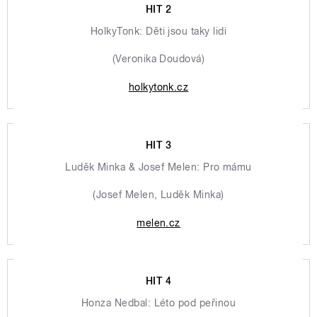
HIT 2
HolkyTonk: Děti jsou taky lidi
(Veronika Doudová)
holkytonk.cz
HIT 3
Luděk Minka & Josef Melen: Pro mámu
(Josef Melen, Luděk Minka)
melen.cz
HIT 4
Honza Nedbal: Léto pod peřinou