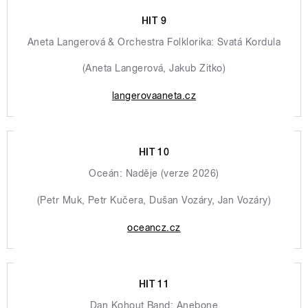
HIT 9
Aneta Langerová & Orchestra Folklorika: Svatá Kordula
(Aneta Langerová, Jakub Zitko)
langerovaaneta.cz
HIT 10
Oceán: Naděje (verze 2026)
(Petr Muk, Petr Kučera, Dušan Vozáry, Jan Vozáry)
oceancz.cz
HIT 11
Dan Kohout Band: Anebone