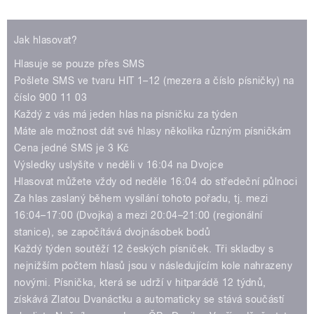
Play /
Jak hlasovat?
Hlasuje se pouze přes SMS
Pošlete SMS ve tvaru HIT 1–12 (mezera a číslo písničky) na
číslo 900 11 03
Každý z vás má jeden hlas na písničku za týden
Máte ale možnost dát své hlasy několika různým písničkám
pause
Cena jedné SMS je 3 Kč
Výsledky uslyšíte v neděli v 16:04 na Dvojce
Hlasovat můžete vždy od neděle 16:04 do středeční půlnoci
Za hlas zaslaný během vysílání tohoto pořadu, tj. mezi
16:04–17:00 (Dvojka) a mezi 20:04–21:00 (regionální
stanice), se započítává dvojnásobek bodů
Každý týden soutěží 12 českých písniček. Tři skladby s
nejnižším počtem hlasů jsou v následujícím kole nahrazeny
novými. Písnička, která se udrží v hitparádě 12 týdnů,
získává Zlatou Dvanáctku a automaticky se stává součástí