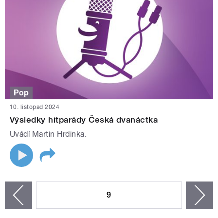
Pop
10. listopad 2024
Výsledky hitparády Česká dvanáctka
Uvádí Martin Hrdinka.
STRÁNKY
9
n
zí