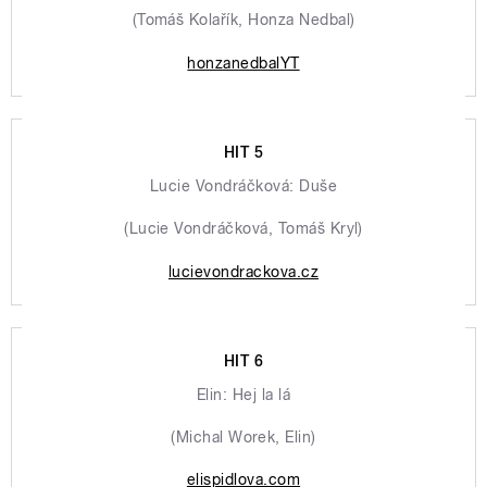
(Tomáš Kolařík, Honza Nedbal)
honzanedbalYT
HIT 5
Lucie Vondráčková: Duše
(Lucie Vondráčková, Tomáš Kryl)
lucievondrackova.cz
HIT 6
Elin: Hej la lá
(Michal Worek, Elin)
elispidlova.com