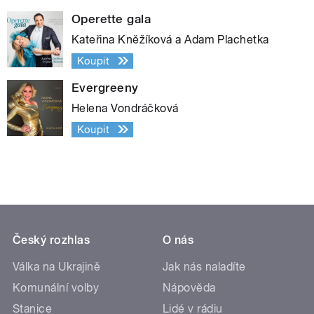
Operette gala
Kateřina Kněžíková a Adam Plachetka
Koupit
Evergreeny
Helena Vondráčková
Koupit
Český rozhlas
O nás
Válka na Ukrajině
Jak nás naladíte
Komunální volby
Nápověda
Stanice
Lidé v rádiu