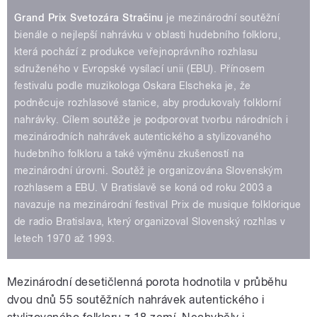
Grand Prix Svetozára Stračinu
je mezinárodní soutěžní
bienále o nejlepší nahrávku v oblasti hudebního folkloru,
která pochází z produkce veřejnoprávního rozhlasu
sdruženého v Evropské vysílací unii (EBU). Přínosem
festivalu podle muzikologa Oskara Elscheka je, že
podněcuje rozhlasové stanice, aby produkovaly folklorní
nahrávky. Cílem soutěže je podporovat tvorbu národních i
mezinárodních nahrávek autentického a stylizovaného
hudebního folkloru a také výměnu zkušeností na
mezinárodní úrovni. Soutěž je organizována Slovenským
rozhlasem a EBU. V Bratislavě se koná od roku 2003 a
navazuje na mezinárodní festival Prix de musique folklorique
de radio Bratislava, který organizoval Slovenský rozhlas v
letech 1970 až 1993.
Mezinárodní desetičlenná porota hodnotila v průběhu
dvou dnů 55 soutěžních nahrávek autentického i