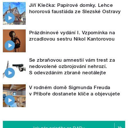
Jiří Klečka: Papírové domky. Lehce
hororová faustiáda ze Slezské Ostravy
Prázdninové vydání I. Vzpomínka na
zrcadlovou sestru Nikol Kantorovou
Se zbraňovou amnestií vám trest za
nedovolené ozbrojování nehrozí.
S odevzdáním zbraně neotálejte
V rodném domě Sigmunda Freuda
v Příboře dostanete klíče a objevujete