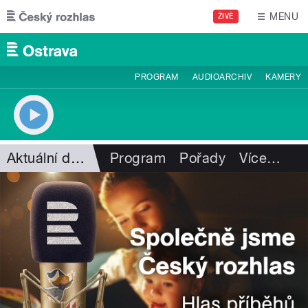
Přejít k hlavnímu obsahu
MENU
ŽIVĚ
PROGRAM
AUDIOARCHIV
KAMERY
Aktuální dění
Program
Pořady
Více
…