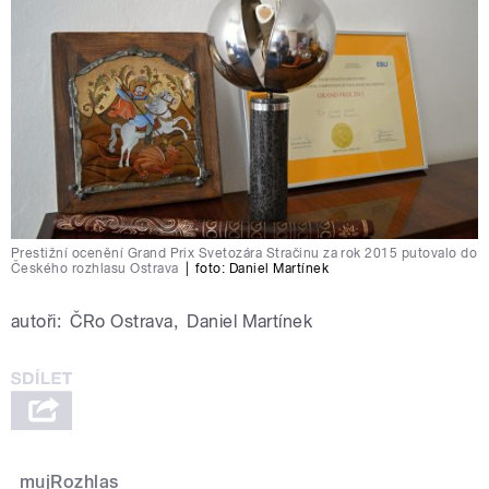
Prestižní ocenění Grand Prix Svetozára Stračinu za rok 2015 putovalo do
Českého rozhlasu Ostrava
|
foto:
Daniel Martínek
autoři:
ČRo Ostrava
,
Daniel Martínek
mujRozhlas