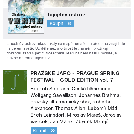
Tajuplný ostrov
Koupit
Lincolnův ostrov nikdo nikdy na mapě nenašel, a přece ho znají lidé
na celém světě. Už déle než sto třicet let na něm prožívají
dobrodružství s pěticí trosečníků, kteří na něm našli útočiště, a
hlavně nejedno tajemství.
PRAŽSKÉ JARO - PRAGUE SPRING
FESTIVAL - GOLD EDITION vol. 7
Bedřich Smetana, Česká filharmonie,
Wolfgang Sawallisch, Johannes Brahms,
Pražský filharmonický sbor, Roberta
Alexander, Thomas Allen, Lubomír Mátl,
Erich Leinsdorf, Miroslav Mareš, Jaroslav
Vašíček, Jan Málek, Zbyněk Matějů
Koupit