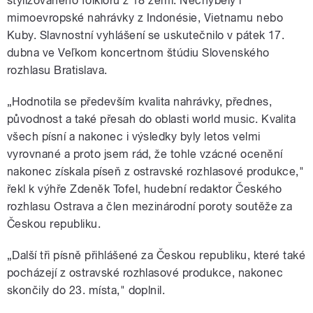
stylizovaného folkloru z 18 zemí. Nechyběly i
mimoevropské nahrávky z Indonésie, Vietnamu nebo
Kuby. Slavnostní vyhlášení se uskutečnilo v pátek 17.
dubna ve Veľkom koncertnom štúdiu Slovenského
rozhlasu Bratislava.
„Hodnotila se především kvalita nahrávky, přednes,
původnost a také přesah do oblasti world music. Kvalita
všech písní a nakonec i výsledky byly letos velmi
vyrovnané a proto jsem rád, že tohle vzácné ocenění
nakonec získala píseň z ostravské rozhlasové produkce,"
řekl k výhře Zdeněk Tofel, hudební redaktor Českého
rozhlasu Ostrava a člen mezinárodní poroty soutěže za
Českou republiku.
„Další tři písně přihlášené za Českou republiku, které také
pocházejí z ostravské rozhlasové produkce, nakonec
skončily do 23. místa," doplnil.