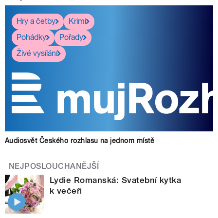
Hry a četby
Krimi
Pohádky
Pořady
Živé vysílání
Audiosvět Českého rozhlasu na jednom místě
NEJPOSLOUCHANĚJŠÍ
Lydie Romanská: Svatební kytka
k večeři