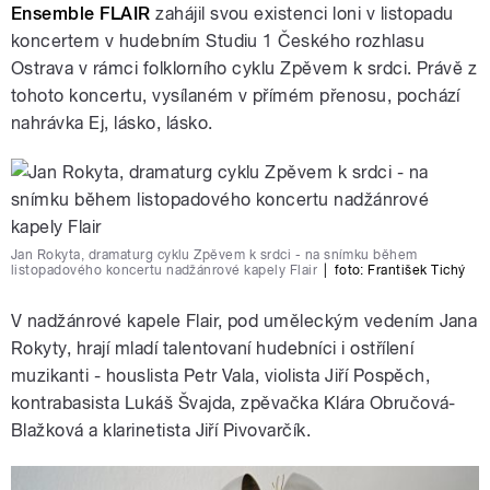
Ensemble FLAIR
zahájil svou existenci loni v listopadu
koncertem v hudebním Studiu 1 Českého rozhlasu
Ostrava v rámci folklorního cyklu Zpěvem k srdci. Právě z
tohoto koncertu, vysílaném v přímém přenosu, pochází
nahrávka Ej, lásko, lásko.
Jan Rokyta, dramaturg cyklu Zpěvem k srdci - na snímku během
listopadového koncertu nadžánrové kapely Flair
|
foto:
František Tichý
V nadžánrové kapele Flair, pod uměleckým vedením Jana
Rokyty, hrají mladí talentovaní hudebníci i ostřílení
muzikanti - houslista Petr Vala, violista Jiří Pospěch,
kontrabasista Lukáš Švajda, zpěvačka Klára Obručová-
Blažková a klarinetista Jiří Pivovarčík.