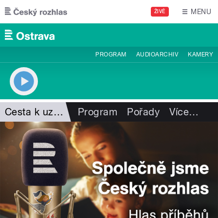
Přejít k hlavnímu obsahu
MENU
ŽIVĚ
PROGRAM
AUDIOARCHIV
KAMERY
Cesta k uzdravení
Program
Pořady
Více
…