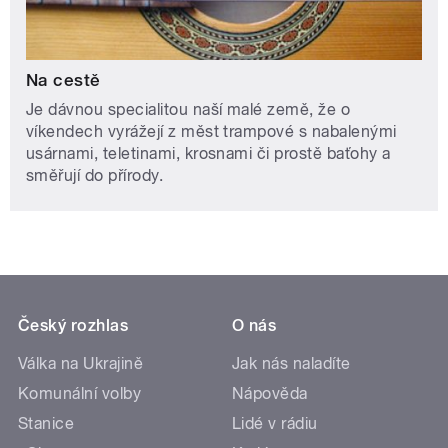
Na cestě
Je dávnou specialitou naší malé země, že o
víkendech vyrážejí z měst trampové s nabalenými
usárnami, teletinami, krosnami či prostě baťohy a
směřují do přírody.
Český rozhlas
O nás
Válka na Ukrajině
Jak nás naladíte
Komunální volby
Nápověda
Stanice
Lidé v rádiu