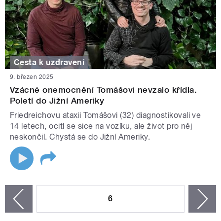
Cesta k uzdravení
9. březen 2025
Vzácné onemocnění Tomášovi nevzalo křídla.
Poletí do Jižní Ameriky
Friedreichovu ataxii Tomášovi (32) diagnostikovali ve
14 letech, ocitl se sice na vozíku, ale život pro něj
neskončil. Chystá se do Jižní Ameriky.
STRÁNKY
6
n
zí