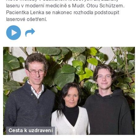
laseru v moderní medicíně s Mudr. Otou Schützem.
Pacientka Lenka se nakonec rozhodla podstoupit
laserové ošetření.
Cesta k uzdravení