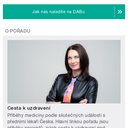
Jak nás naladíte na DABu
O POŘADU
Cesta k uzdravení
Příběhy medicíny podle skutečných událostí s
předními lékaři Česka. Hlavní linkou pořadu jsou
příběhy pacientů, jejich cesta k uzdravení pod