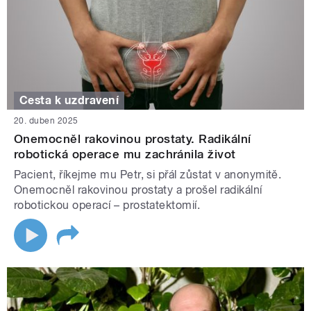
Cesta k uzdravení
20. duben 2025
Onemocněl rakovinou prostaty. Radikální
robotická operace mu zachránila život
Pacient, říkejme mu Petr, si přál zůstat v anonymitě.
Onemocněl rakovinou prostaty a prošel radikální
robotickou operací – prostatektomií.