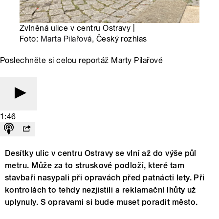
Zvlněná ulice v centru Ostravy |
Foto:
Marta Pilařová
, Český rozhlas
Poslechněte si celou reportáž Marty Pilařové
1:46
Desítky ulic v centru Ostravy se vlní až do výše půl
metru. Může za to struskové podloží, které tam
stavbaři nasypali při opravách před patnácti lety. Při
kontrolách to tehdy nezjistili a reklamační lhůty už
uplynuly. S opravami si bude muset poradit město.