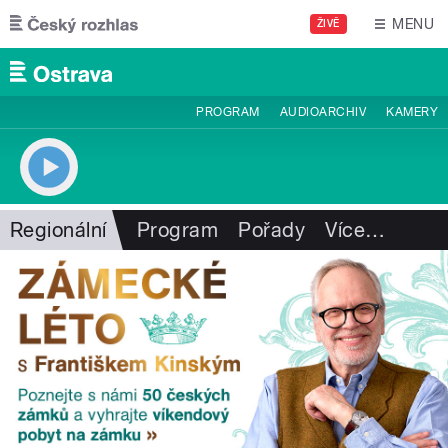
Přejít k hlavnímu obsahu
MENU
ŽIVĚ
PROGRAM
AUDIOARCHIV
KAMERY
Regionální
Program
Pořady
Více
…