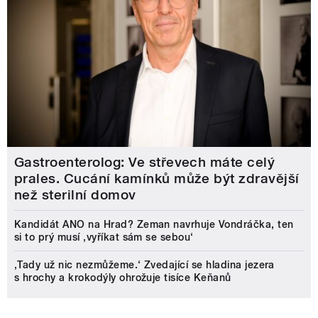
Gastroenterolog: Ve střevech máte celý
prales. Cucání kamínků může být zdravější
než sterilní domov
Kandidát ANO na Hrad? Zeman navrhuje Vondráčka, ten
si to prý musí ‚vyříkat sám se sebou‘
‚Tady už nic nezmůžeme.‘ Zvedající se hladina jezera
s hrochy a krokodýly ohrožuje tisíce Keňanů