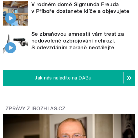
V rodném domě Sigmunda Freuda
v Příboře dostanete klíče a objevujete
Se zbraňovou amnestií vám trest za
nedovolené ozbrojování nehrozí.
S odevzdáním zbraně neotálejte
Jak nás naladíte na DABu
ZPRÁVY Z IROZHLAS.CZ