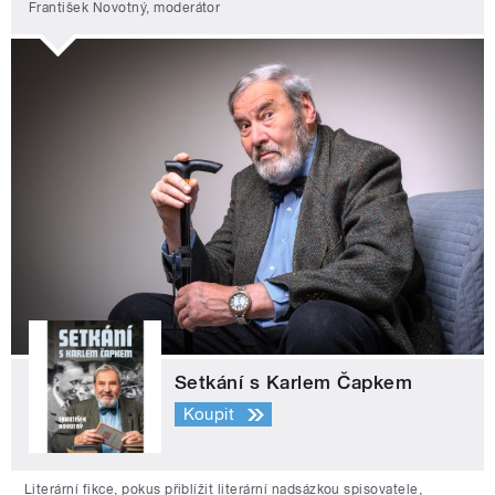
František Novotný, moderátor
Setkání s Karlem Čapkem
Koupit
Literární fikce, pokus přiblížit literární nadsázkou spisovatele,