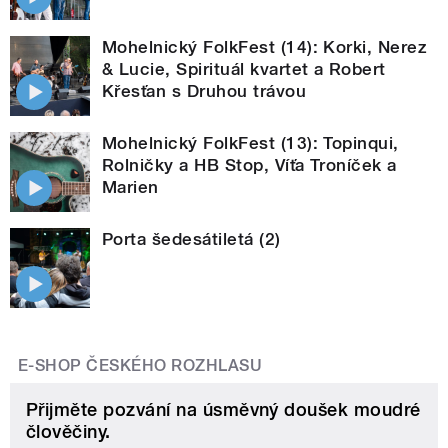
Mohelnický FolkFest (14): Korki, Nerez
& Lucie, Spirituál kvartet a Robert
Křesťan s Druhou trávou
Mohelnický FolkFest (13): Topinqui,
Rolničky a HB Stop, Víťa Troníček a
Marien
Porta šedesátiletá (2)
E-SHOP ČESKÉHO ROZHLASU
Přijměte pozvání na úsměvný doušek moudré
člověčiny.