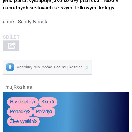
jeho parta, vystupuje jako sólový písničkář nebo v
náhodných sestavách se svými folkovými kolegy.
autor:
Sandy Nosek
Všechny díly pořadu na mujRozhlas
mujRozhlas
Hry a četby
Krimi
Pohádky
Pořady
Živé vysílání