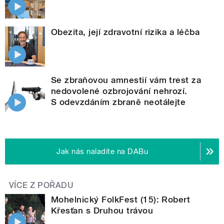
Obezita, její zdravotní rizika a léčba
Se zbraňovou amnestií vám trest za
nedovolené ozbrojování nehrozí.
S odevzdáním zbraně neotálejte
Jak nás naladíte na DABu
VÍCE Z POŘADU
Mohelnický FolkFest (15): Robert
Křesťan s Druhou trávou