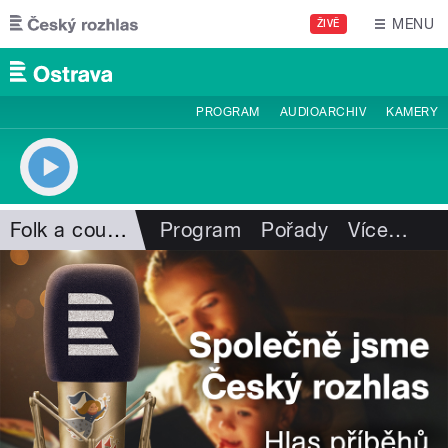
Přejít k hlavnímu obsahu
MENU
ŽIVĚ
PROGRAM
AUDIOARCHIV
KAMERY
Folk a country
Program
Pořady
Více
…