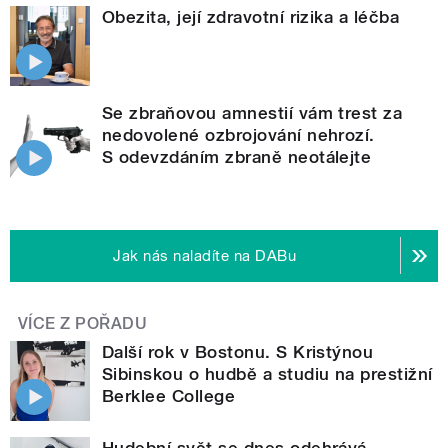
Obezita, její zdravotní rizika a léčba
Se zbraňovou amnestií vám trest za
nedovolené ozbrojování nehrozí.
S odevzdáním zbraně neotálejte
Jak nás naladíte na DABu
VÍCE Z POŘADU
Další rok v Bostonu. S Kristýnou
Sibinskou o hudbě a studiu na prestižní
Berklee College
Hudební svět se dnes odehrává