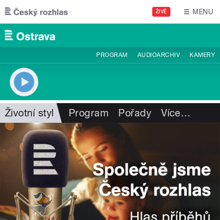
Přejít k hlavnímu obsahu
MENU
ŽIVĚ
PROGRAM
AUDIOARCHIV
KAMERY
Životní styl
Program
Pořady
Více
…